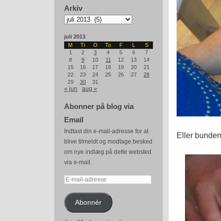
Arkiv
Arkiv
juli 2013
M
Ti
O
To
F
L
S
1
2
3
4
5
6
7
8
9
10
11
12
13
14
15
16
17
18
19
20
21
22
23
24
25
26
27
28
29
30
31
« jun
aug »
Abonner på blog via
Email
Indtast din e-mail-adresse for at
Eller bunde
blive tilmeldt og modtage besked
om nye indlæg på dette websted
via e-mail.
E-
mail-
adresse
Abonnér