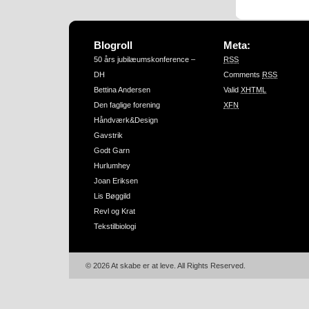
Blogroll
Meta:
50 års jubilæumskonference –
RSS
DH
Comments
RSS
Bettina Andersen
Valid
XHTML
Den faglige forening
XFN
Håndværk&Design
Gavstrik
Godt Garn
Hurlumhey
Joan Eriksen
Lis Bøggild
Revl og Krat
Tekstilbiologi
© 2026 At skabe er at leve. All Rights Reserved.