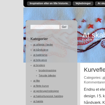
Inspiration eller en lille historie.
Vejledninger
At sk
At skab
Kategorier
Et indblik i mine ele
at arbejde i læder
at båndvæve
at batikfarve
at brikvæve
at brodere
Kurvefle
broderimaskine
Tekstile billeder
Categories:
a
at filte
Kommentarer 
at flette kurve
Endnu et ele
at genbruge/redesigne
design. I 5.
at hakke/tunesisk hækling
at hækle
håndværk. Ku