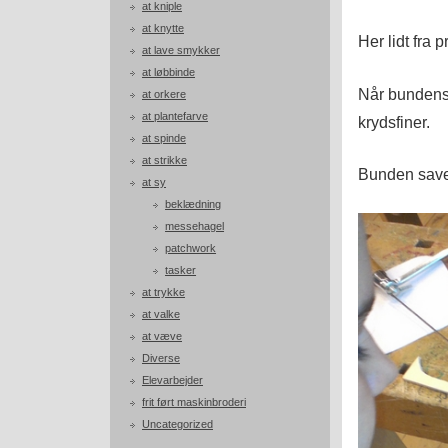
at kniple
at knytte
Her lidt fra 
at lave smykker
at løbbinde
Når bundens 
at orkere
at plantefarve
krydsfiner.
at spinde
at strikke
Bunden sav
at sy
beklædning
messehagel
patchwork
tasker
at trykke
at valke
at væve
Diverse
Elevarbejder
frit ført maskinbroderi
Uncategorized