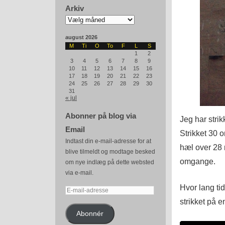
Arkiv
Arkiv
august 2026
M
Ti
O
To
F
L
S
1
2
3
4
5
6
7
8
9
10
11
12
13
14
15
16
17
18
19
20
21
22
23
24
25
26
27
28
29
30
31
« jul
Abonner på blog via
Jeg har strik
Email
Strikket 30 
Indtast din e-mail-adresse for at
hæl over 28 
blive tilmeldt og modtage besked
omgange.
om nye indlæg på dette websted
via e-mail.
Hvor lang tid
E-
strikket på e
mail-
adresse
Abonnér