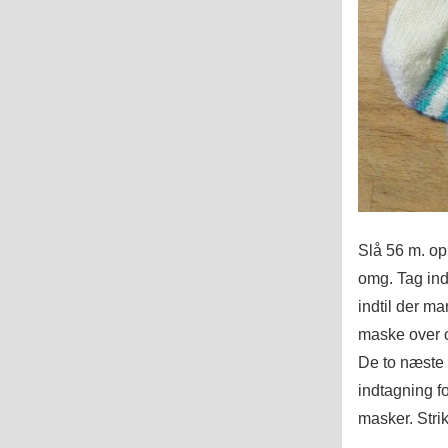
Slå 56 m. op
omg. Tag ind
indtil der ma
maske over og
De to næste 
indtagning fo
masker. Stri