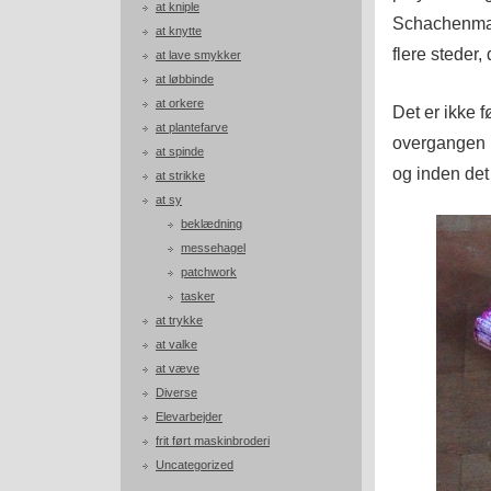
at kniple
Schachenmay
at knytte
flere steder,
at lave smykker
at løbbinde
at orkere
Det er ikke f
at plantefarve
overgangen m
at spinde
og inden det 
at strikke
at sy
beklædning
messehagel
patchwork
tasker
at trykke
at valke
at væve
Diverse
Elevarbejder
frit ført maskinbroderi
Uncategorized