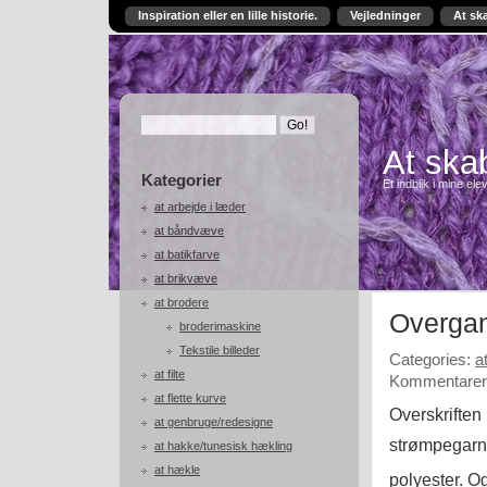
Inspiration eller en lille historie.
Vejledninger
At sk
At skab
Kategorier
Et indblik i mine ele
at arbejde i læder
at båndvæve
at batikfarve
at brikvæve
at brodere
Overga
broderimaskine
Tekstile billeder
Categories:
a
at filte
Kommentarer 
at flette kurve
Overskriften 
at genbruge/redesigne
strømpegarn
at hakke/tunesisk hækling
at hækle
polyester. O