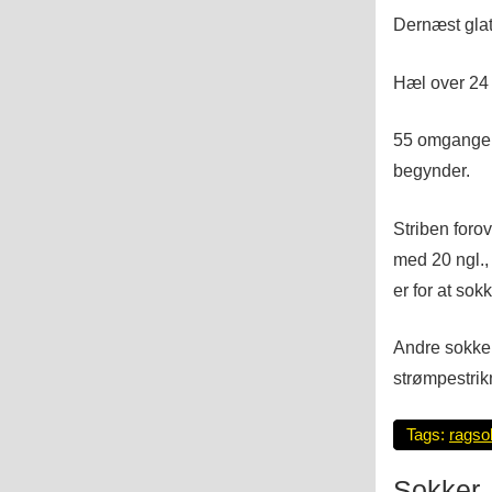
Dernæst glat
Hæl over 24 
55 omgange 
begynder.
Striben foro
med 20 ngl., 
er for at so
Andre sokke
strømpestrik
Tags:
ragso
Sokker