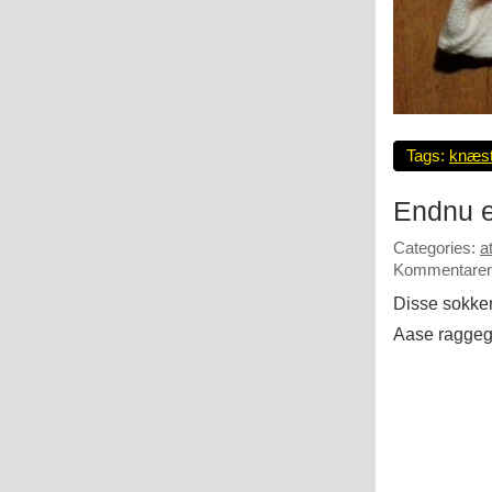
Tags:
knæs
Endnu e
Categories:
a
Kommentarer 
Disse sokker 
Aase raggeg