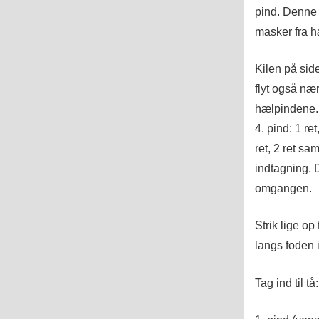
pind. Denne
masker fra h
Kilen på sid
flyt også næ
hælpindene.
4. pind: 1 ret
ret, 2 ret sa
indtagning. 
omgangen.
Strik lige op
langs foden 
Tag ind til tå: