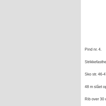
Pind nr. 4.
Strikkefasth
Sko str. 46-4
48 m slået o
Rib over 30