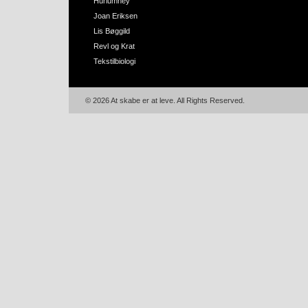
Hurlumhey
Joan Eriksen
Lis Bøggild
Revl og Krat
Tekstilbiologi
© 2026 At skabe er at leve. All Rights Reserved.