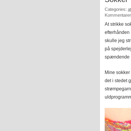
Categories:
a
Kommentarer 
At strikke so
efterhånden 
skulle jeg s
på spejderle
spændende bo
Mine sokker e
det i stedet 
strømpegarn 
uldprogramm