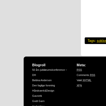
Tags:
sokke
Blogroll
Meta:
50 års jubilæumskonference –
RSS
DH
Comments
RSS
Bettina Andersen
Valid
XHTML
Den faglige forening
XFN
Håndværk&Design
Gavstrik
Godt Garn