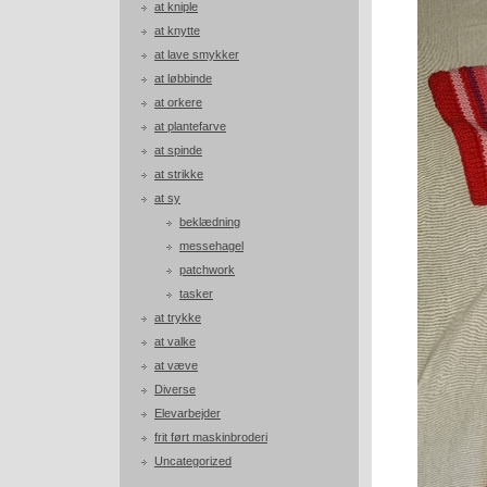
at kniple
at knytte
at lave smykker
at løbbinde
at orkere
at plantefarve
at spinde
at strikke
at sy
beklædning
messehagel
patchwork
tasker
at trykke
at valke
at væve
Diverse
Elevarbejder
frit ført maskinbroderi
Uncategorized