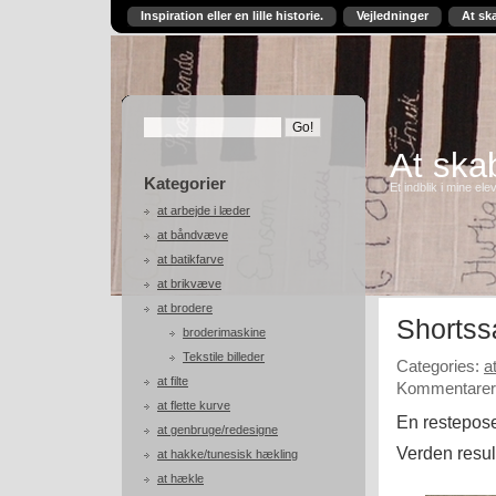
Inspiration eller en lille historie.
Vejledninger
At sk
At skab
Kategorier
Et indblik i mine ele
at arbejde i læder
at båndvæve
at batikfarve
at brikvæve
at brodere
Shortss
broderimaskine
Tekstile billeder
Categories:
a
at filte
Kommentarer 
at flette kurve
En restepose
at genbruge/redesigne
Verden result
at hakke/tunesisk hækling
at hækle