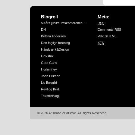
Blogroll
Meta:
50 års jubilæumskonference –
RSS
DH
Comments
RSS
Bettina Andersen
Valid
XHTML
Den faglige forening
XFN
Håndværk&Design
Gavstrik
Godt Garn
Hurlumhey
Joan Eriksen
Lis Bøggild
Revl og Krat
Tekstilbiologi
© 2026 At skabe er at leve. All Rights Reserved.