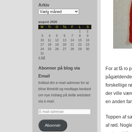
Arkiv
Arkiv
august 2026
M
Ti
O
To
F
L
S
1
2
3
4
5
6
7
8
9
10
11
12
13
14
15
16
17
18
19
20
21
22
23
24
25
26
27
28
29
30
31
« jul
Abonner på blog via
For at få ro 
Email
pågældende n
Indtast din e-mail-adresse for at
forskellige r
blive tilmeldt og modtage besked
der ville væ
om nye indlæg på dette websted
en anden far
via e-mail.
E-
Toppen af sæ
mail-
adresse
af rød. Nogl
Abonnér