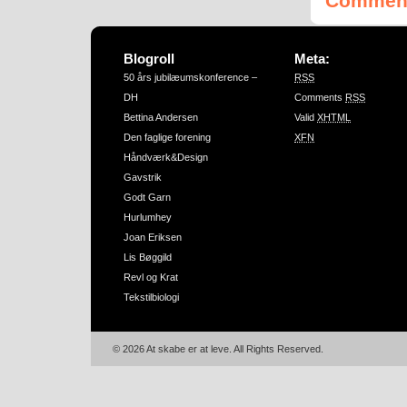
Comment
Blogroll
Meta:
50 års jubilæumskonference –
RSS
DH
Comments
RSS
Bettina Andersen
Valid
XHTML
Den faglige forening
XFN
Håndværk&Design
Gavstrik
Godt Garn
Hurlumhey
Joan Eriksen
Lis Bøggild
Revl og Krat
Tekstilbiologi
© 2026 At skabe er at leve. All Rights Reserved.