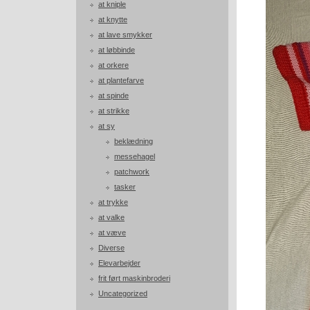
at kniple
at knytte
at lave smykker
at løbbinde
at orkere
at plantefarve
at spinde
at strikke
at sy
beklædning
messehagel
patchwork
tasker
at trykke
at valke
at væve
Diverse
Elevarbejder
frit ført maskinbroderi
Uncategorized