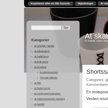
Inspiration eller en lille historie.
Vejledninger
At sk
At skab
Kategorier
Et indblik i mine ele
at arbejde i læder
at båndvæve
at batikfarve
at brikvæve
at brodere
Shortss
broderimaskine
Tekstile billeder
Categories:
a
at filte
Kommentarer 
at flette kurve
En restepose
at genbruge/redesigne
Verden result
at hakke/tunesisk hækling
at hækle