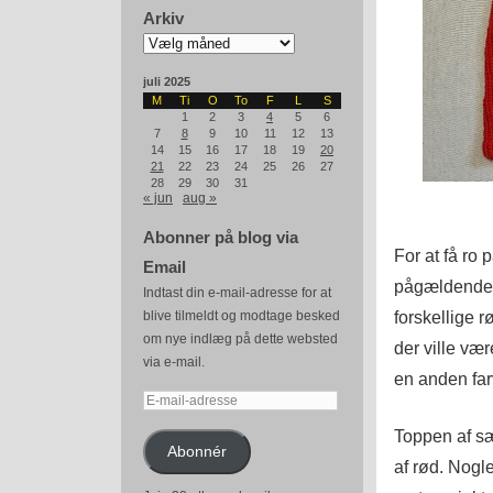
Arkiv
Arkiv
juli 2025
M
Ti
O
To
F
L
S
1
2
3
4
5
6
7
8
9
10
11
12
13
14
15
16
17
18
19
20
21
22
23
24
25
26
27
28
29
30
31
« jun
aug »
Abonner på blog via
For at få ro 
Email
pågældende n
Indtast din e-mail-adresse for at
forskellige r
blive tilmeldt og modtage besked
om nye indlæg på dette websted
der ville væ
via e-mail.
en anden far
E-
mail-
Toppen af sæ
adresse
Abonnér
af rød. Nogl