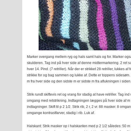
Marker overgang mellem ryg og hals samt hals og for. Marker ogs
skulderen. Tag ind på hver side af denne midtermarkering. 2 ret 
hver 14. Pind. (7 retriller). Når der er strikket 28 retriller, lukkes a
strikke for og bag sammen og lukke af. Dette er toppens sidesøm.
m fra hver side og den sidste m er sidste m fra aflukningen i siden
Strik rundt skiftevis ret og vrang for stadig at have retriller. Tag 
omgang med retstrikning. Indtagningen lægges på hver side af m fr
indtagninger. Skift til p 2 1/2. Strik rib, 2 r, 2 vr. 88 masker. 8 omga
omgange kontrastfarver, stadig i rib. Luk af.
Halskant: Strik masker op i halskanten med p 2 1/2 således: 50 m