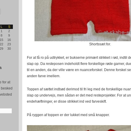
L
S
1
2
8
9
15
16
Shortssæt for.
22
23
29
30
For at få ro på udtrykket, er bukserne primært strikket i rød, indt
slap op. Da resteposen indeholdt flere forskellige røde garner, due
a
til en anden, da der ville være en nuanceforskel. Denne forskel se
anden farve imellem.
 for at
e besked
Toppen af sættet indbød derimod til fri leg med de forskellige nua
websted
slap op undervejs, men sådan er det med resteprojekter. For at 
endehæftninger, er disse strikket ind ved farveskift.
På ryggen af toppen er der lukket med små knapper.