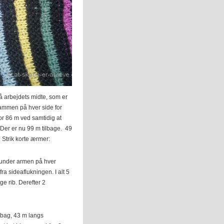
å arbejdets midte, som er
sammen på hver side for
f for 86 m ved samtidig at
 Der er nu 99 m tilbage. 49
. Strik korte ærmer:
ind under armen på hver
a sideaflukningen. I alt 5
nge rib. Derefter 2
 bag, 43 m langs