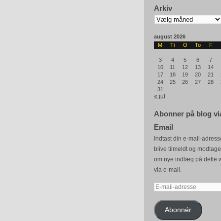
Arkiv
Arkiv
august 2026
M
Ti
O
To
F
3
4
5
6
7
10
11
12
13
14
17
18
19
20
21
24
25
26
27
28
31
« jul
Abonner på blog vi
Email
Indtast din e-mail-adresse
blive tilmeldt og modtag
om nye indlæg på dette 
via e-mail.
E-
mail-
adresse
Abonnér