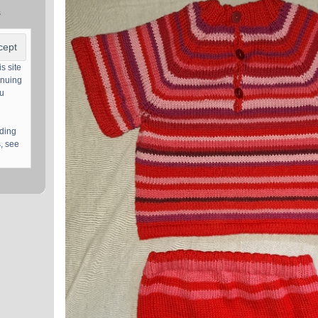
s
s site
inuing
ou
uding
, see