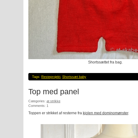
Shortssættet fra bag.
Tags:
Resteprojekt
,
Shortssæt baby
Top med panel
Categories:
at strikke
Comments: 1
Toppen er strikket af resterne fra
kjolen med dominomønster
.