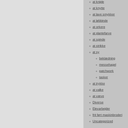
at kniple
at knytte
at lave smykker
at løbbinde
at orkere
at plantefarve
at spinde
at strikke
at sy
beklædning
messehagel
patchwork
tasker
at trykke
at valke
at væve
Diverse
Elevarbejder
frit ført maskinbroderi
Uncategorized