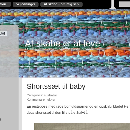
torie.
Vejledninger
At skabe – om mig selv
At skabe er at leve
Et indblik i mine elevers og egne tekstile arbejder.
Shortssæt til baby
Categories:
at strikke
til
Kommentarer lukket
Shortssæt
En restepose med røde bomuldsgarner og en opskrift i bladet Hen
til
dette shortssæt til den lille på et halvt år.
baby
g