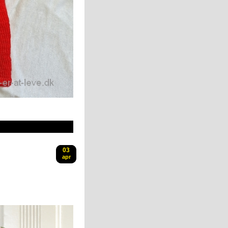
03
apr