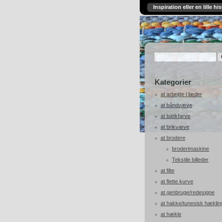
Inspiration eller en lille his
Kategorier
at arbejde i læder
at båndvæve
at batikfarve
at brikvæve
at brodere
broderimaskine
Tekstile billeder
at filte
at flette kurve
at genbruge/redesigne
at hakke/tunesisk hæklin
at hækle