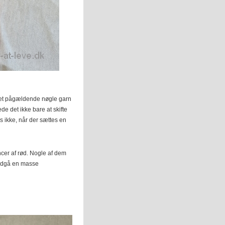
il det pågældende nøgle garn
de det ikke bare at skifte
s ikke, når der sættes en
ncer af rød. Nogle af dem
undgå en masse