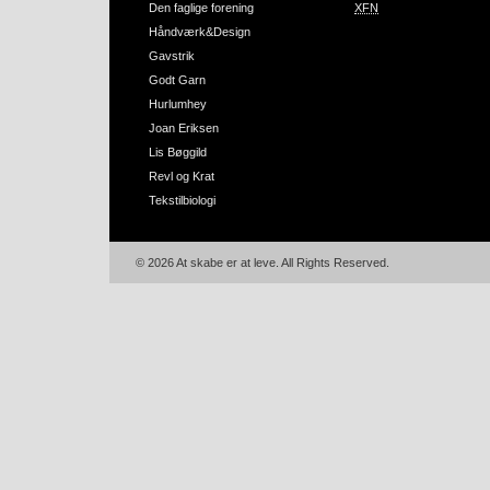
Den faglige forening
XFN
Håndværk&Design
Gavstrik
Godt Garn
Hurlumhey
Joan Eriksen
Lis Bøggild
Revl og Krat
Tekstilbiologi
© 2026 At skabe er at leve. All Rights Reserved.