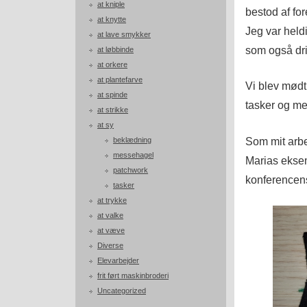
at kniple
bestod af fo
at knytte
Jeg var held
at lave smykker
som også dri
at løbbinde
at orkere
at plantefarve
Vi blev mødt
at spinde
tasker og me
at strikke
at sy
Som mit arbe
beklædning
messehagel
Marias eksem
patchwork
konferencens
tasker
at trykke
at valke
at væve
Diverse
Elevarbejder
frit ført maskinbroderi
Uncategorized