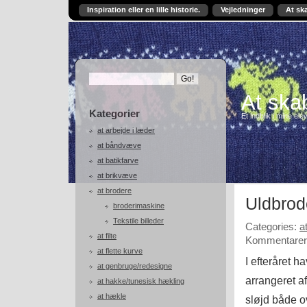
Inspiration eller en lille historie.
Vejledninger
At sk
At skab
Kategorier
Et indblik i mine ele
at arbejde i læder
at båndvæve
at batikfarve
at brikvæve
at brodere
Uldbrod
broderimaskine
Tekstile billeder
Categories:
a
at filte
Kommentarer 
at flette kurve
I efteråret h
at genbruge/redesigne
arrangeret 
at hakke/tunesisk hækling
at hækle
sløjd både o