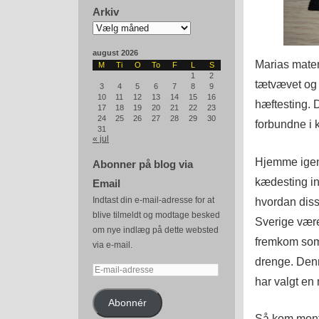
Arkiv
Arkiv
august 2026
Marias mater
M
Ti
O
To
F
L
S
1
2
tætvævet og 
3
4
5
6
7
8
9
10
11
12
13
14
15
16
hæftesting. D
17
18
19
20
21
22
23
24
25
26
27
28
29
30
forbundne i k
31
« jul
Hjemme igen 
Abonner på blog via
kædesting in
Email
hvordan disse 
Indtast din e-mail-adresse for at
blive tilmeldt og modtage besked
Sverige vær
om nye indlæg på dette websted
fremkom som f
via e-mail.
drenge. Denn
E-
har valgt en m
mail-
adresse
Abonnér
Så kom monte