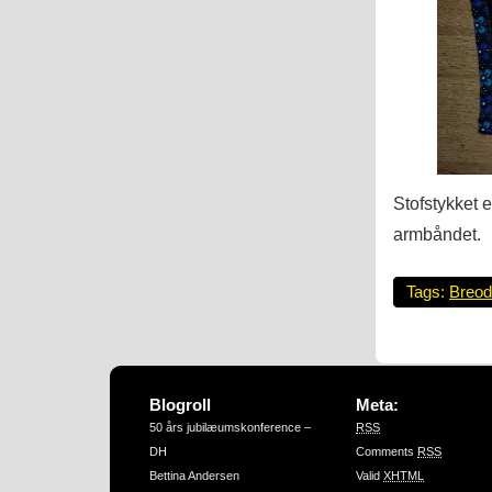
Stofstykket 
armbåndet.
Tags:
Breod
Blogroll
Meta:
50 års jubilæumskonference –
RSS
DH
Comments
RSS
Bettina Andersen
Valid
XHTML