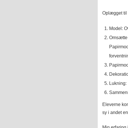
Oplægget til
Model: Ov
Omsætte 
Papirmode
forventnin
Papirmod
Dekorati
Lukning: 
Sammens
Eleverne kom
sy i andet en
Min erfaring