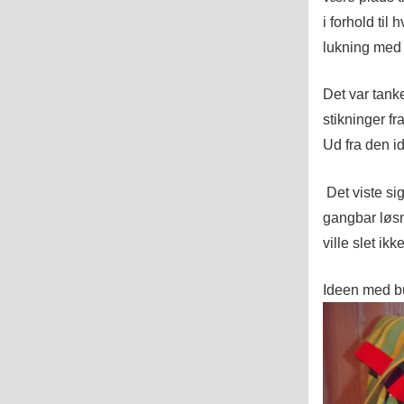
i forhold til
lukning med 
Det var tank
stikninger f
Ud fra den id
Det viste si
gangbar løsni
ville slet ikk
Ideen med bu