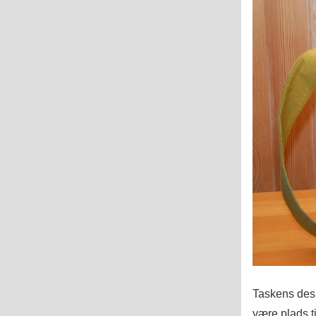
Taskens desi
være plads t