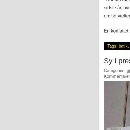
sidste år, h
om serviette
En kortfatte
Tags:
batik
,
Sy i pr
Categories:
a
Kommentarer 