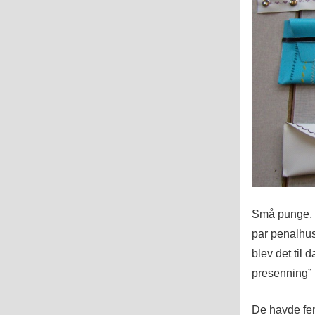
Små punge, et
par penalhu
blev det til 
presenning” 
De havde fem