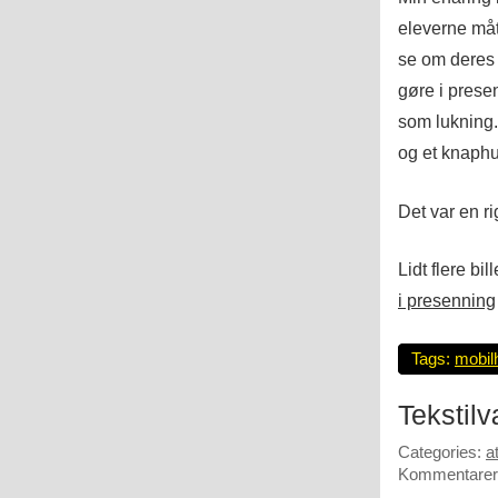
eleverne måt
se om deres 
gøre i prese
som lukning.
og et knaphu
Det var en r
Lidt flere bi
i presenning
Tags:
mobil
Tekstil
Categories:
a
Kommentarer 