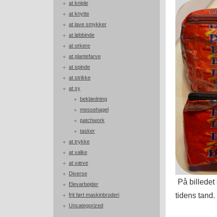
at kniple
at knytte
at lave smykker
at løbbinde
at orkere
at plantefarve
at spinde
at strikke
at sy
beklædning
messehagel
patchwork
tasker
at trykke
at valke
at væve
Diverse
På billedet
Elevarbejder
tidens tand.
frit ført maskinbroderi
Uncategorized