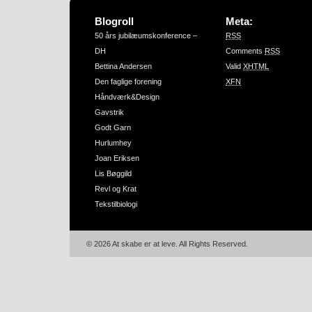
Blogroll
Meta:
50 års jubilæumskonference –
RSS
DH
Comments
RSS
Bettina Andersen
Valid
XHTML
Den faglige forening
XFN
Håndværk&Design
Gavstrik
Godt Garn
Hurlumhey
Joan Eriksen
Lis Bøggild
Revl og Krat
Tekstilbiologi
© 2026 At skabe er at leve. All Rights Reserved.