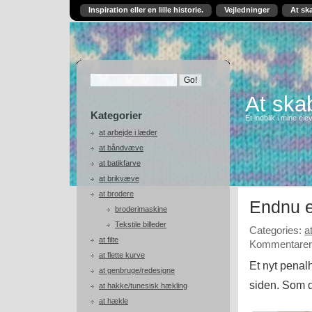
Inspiration eller en lille historie.
Vejledninger
At sk
At skab
Kategorier
Et indblik i mine ele
at arbejde i læder
at båndvæve
at batikfarve
at brikvæve
at brodere
Endnu e
broderimaskine
Tekstile billeder
Categories:
a
at filte
Kommentarer 
at flette kurve
Et nyt penalh
at genbruge/redesigne
siden. Som d
at hakke/tunesisk hækling
at hækle