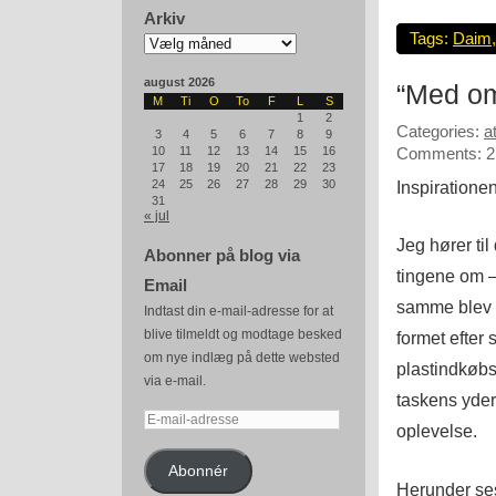
Arkiv
Tags:
Daim
Arkiv
august 2026
“Med o
M
Ti
O
To
F
L
S
1
2
Categories:
a
3
4
5
6
7
8
9
10
11
12
13
14
15
16
Comments: 2
17
18
19
20
21
22
23
Inspiratione
24
25
26
27
28
29
30
31
« jul
Jeg hører til
Abonner på blog via
tingene om – 
Email
samme blev g
Indtast din e-mail-adresse for at
blive tilmeldt og modtage besked
formet efter
om nye indlæg på dette websted
plastindkøbs
via e-mail.
taskens yder
E-
oplevelse.
mail-
adresse
Abonnér
Herunder ses