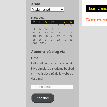
Arkiv
Tags:
Daim
Arkiv
marts 2013
Comment
M
Ti
O
To
F
L
S
1
2
3
4
5
6
7
8
9
10
11
12
13
14
15
16
17
18
19
20
21
22
23
24
25
26
27
28
29
30
31
« feb
apr »
Abonner på blog via
Email
Indtast din e-mail-adresse for at
blive tilmeldt og modtage besked
om nye indlæg på dette websted
via e-mail.
E-
mail-
adresse
Abonnér