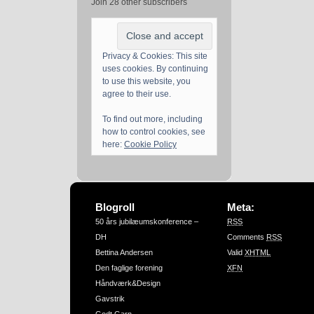
Join 28 other subscribers
Privacy & Cookies: This site
uses cookies. By continuing
to use this website, you
agree to their use.
To find out more, including
how to control cookies, see
here:
Cookie Policy
Blogroll
Meta:
50 års jubilæumskonference –
RSS
DH
Comments
RSS
Bettina Andersen
Valid
XHTML
Den faglige forening
XFN
Håndværk&Design
Gavstrik