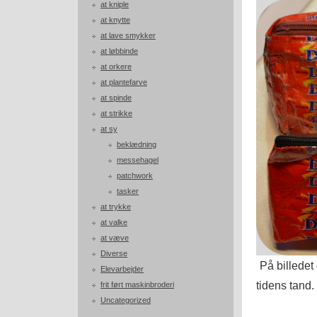
at kniple
at knytte
at lave smykker
at løbbinde
at orkere
at plantefarve
at spinde
at strikke
at sy
beklædning
messehagel
patchwork
tasker
at trykke
at valke
at væve
Diverse
På billedet
Elevarbejder
tidens tand.
frit ført maskinbroderi
Uncategorized