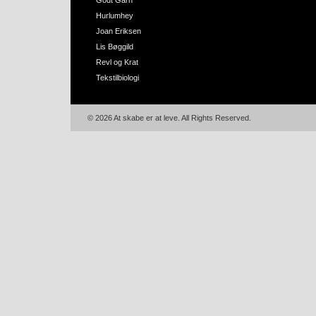
Godt Garn
Hurlumhey
Joan Eriksen
Lis Bøggild
Revl og Krat
Tekstilbiologi
© 2026 At skabe er at leve. All Rights Reserved.