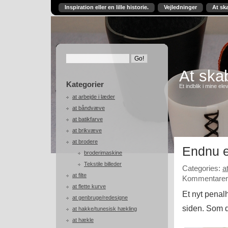
Inspiration eller en lille historie.
Vejledninger
At sk
At skab
Kategorier
Et indblik i mine ele
at arbejde i læder
at båndvæve
at batikfarve
at brikvæve
at brodere
Endnu e
broderimaskine
Tekstile billeder
Categories:
a
at filte
Kommentarer 
at flette kurve
Et nyt penalh
at genbruge/redesigne
siden. Som d
at hakke/tunesisk hækling
at hækle