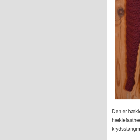
Den er hækle
hæklefasthed
krydsstangm