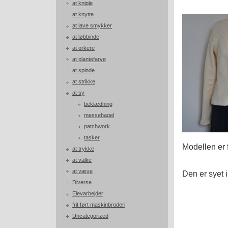
at kniple
at knytte
at lave smykker
at løbbinde
at orkere
at plantefarve
at spinde
at strikke
at sy
beklædning
messehagel
patchwork
tasker
Modellen er 
at trykke
at valke
at væve
Den er syet 
Diverse
Elevarbejder
frit ført maskinbroderi
Uncategorized