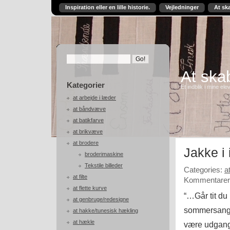
Inspiration eller en lille historie.
Vejledninger
At sk
At skab
Kategorier
Et indblik i mine ele
at arbejde i læder
at båndvæve
at batikfarve
at brikvæve
at brodere
Jakke i 
broderimaskine
Tekstile billeder
Categories:
a
at filte
Kommentarer 
at flette kurve
“…Går tit du
at genbruge/redesigne
sommersange
at hakke/tunesisk hækling
at hækle
være udgangs