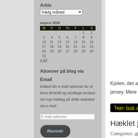
Arkiv
Arkiv
august 2026
M
Ti
O
To
F
L
S
1
2
3
4
5
6
7
8
9
10
11
12
13
14
15
16
17
18
19
20
21
22
23
24
25
26
27
28
29
30
31
« jul
Abonner på blog via
Email
Kjolen, der 
Indtast din e-mail-adresse for at
jersey. Mere
blive tilmeldt og modtage besked
om nye indlæg på dette websted
via e-mail.
Tags:
Isoli
,
E-
Hæklet 
mail-
adresse
Abonnér
Categories:
a