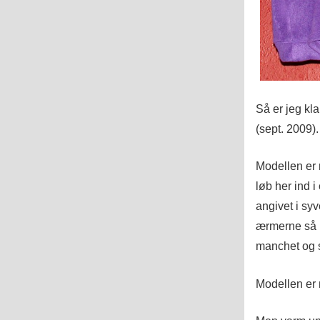
Så er jeg kla
(sept. 2009).
Modellen er 
løb her ind 
angivet i syv
ærmerne så l
manchet og 
Modellen er m