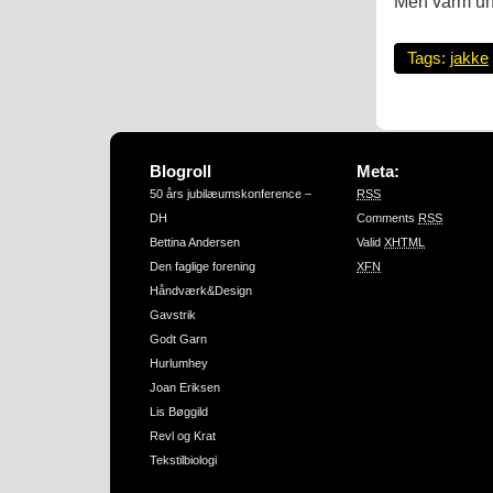
Men varm und
Tags:
jakke
Blogroll
Meta:
50 års jubilæumskonference –
RSS
DH
Comments
RSS
Bettina Andersen
Valid
XHTML
Den faglige forening
XFN
Håndværk&Design
Gavstrik
Godt Garn
Hurlumhey
Joan Eriksen
Lis Bøggild
Revl og Krat
Tekstilbiologi