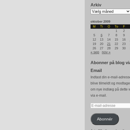
Arkiv
Arkiv
oktober 2009
M
Ti
O
To
F
1
2
5
6
7
8
9
12
13
14
15
16
19
20
21
22
23
26
27
28
29
30
« sep
nov »
Abonner på blog vi
Email
Indtast din e-mail-adresse
blive tilmeldt og modtag
om nye indlæg på dette 
via e-mail.
E-
mail-
adresse
Abonnér