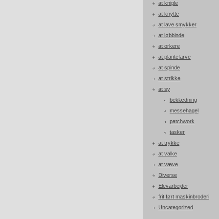
at kniple
at knytte
at lave smykker
at løbbinde
at orkere
at plantefarve
at spinde
at strikke
at sy
beklædning
messehagel
patchwork
tasker
at trykke
at valke
at væve
Diverse
Elevarbejder
frit ført maskinbroderi
Uncategorized