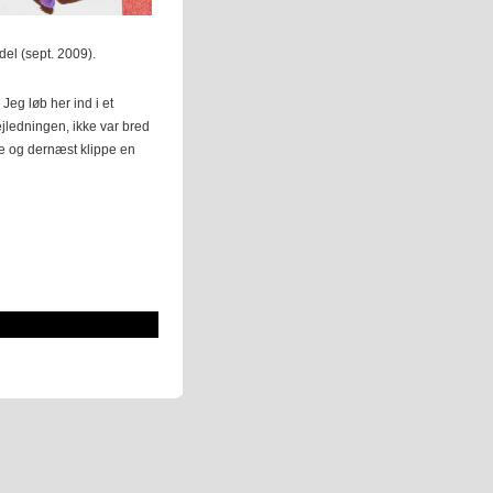
odel (sept. 2009).
Jeg løb her ind i et
jledningen, ikke var bred
e og dernæst klippe en