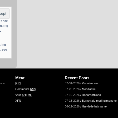
s
s site
inuing
ou
uding
, see
Meta:
Recent Posts
ce –
RSS
07-31-2026
/
Vævekursus
Comments
RSS
07-28-2026
/
Mobiltaske
Valid
XHTML
07-19-2026
/
Rabarberblade
XFN
07-13-2026
/
Barnetrøje med hulmønster
06-22-2026
/
Hæklede halvvanter