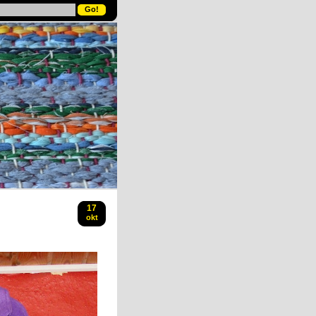
17
okt