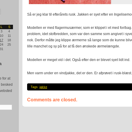
Så er jeg klar til efterårets rusk. Jakken er syet efter en Ingelisem
L
S
Modellen er med flagermusærmer, som er klippet i et med for/bag. 
3
4
problem, idet stofbredden, som var den samme som angivet i syve
10
11
nok. Derfor måtte jeg klippe ærmerne så lange som de kunne bliv
17
18
24
25
lille manchet og sy på for at få den ønskede ærmelængde.
31
Modellen er meget vid i det. Også efter den er blevet syet lidt ind.
a
Men varm under en vindjakke, det er den. Er afprøvet i rusk-blæst.
 for at
e besked
Tags:
jakke
websted
Comments are closed.