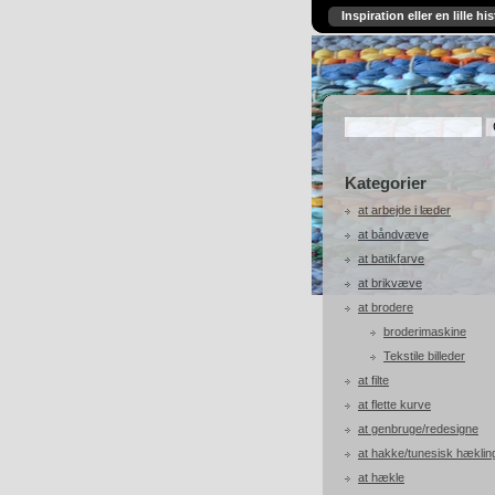
Inspiration eller en lille his
Kategorier
at arbejde i læder
at båndvæve
at batikfarve
at brikvæve
at brodere
broderimaskine
Tekstile billeder
at filte
at flette kurve
at genbruge/redesigne
at hakke/tunesisk hæklin
at hækle