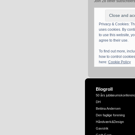
Join 28 other subscriber
Privacy & Cookies: Thi
uses cookies. By cont
to use this website, y
agree to their use.
To find out more, incl
how to control cookies
here:
Cookie Policy
Blogroll
50 års jubilæumskonferen
DH
Bettina Andersen
Den faglige forening
Håndværk&Design
Gavstrik