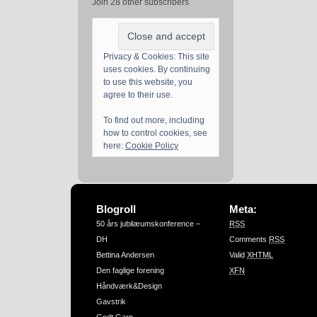
Join 28 other subscribers
Privacy & Cookies: This site
uses cookies. By continuing
to use this website, you
agree to their use.
To find out more, including
how to control cookies, see
here:
Cookie Policy
Blogroll
Meta:
50 års jubilæumskonference –
RSS
DH
Comments
RSS
Bettina Andersen
Valid
XHTML
Den faglige forening
XFN
Håndværk&Design
Gavstrik