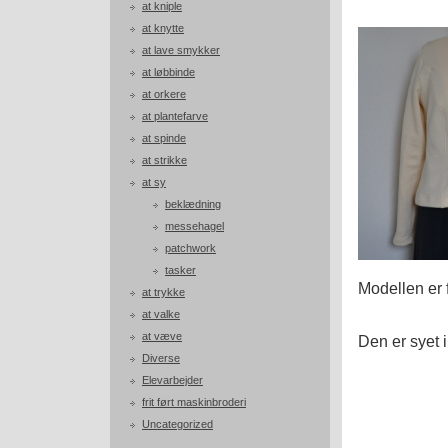
at kniple
at knytte
at lave smykker
at løbbinde
at orkere
at plantefarve
at spinde
at strikke
at sy
beklædning
messehagel
patchwork
tasker
Modellen er 
at trykke
at valke
at væve
Den er syet 
Diverse
Elevarbejder
frit ført maskinbroderi
Uncategorized