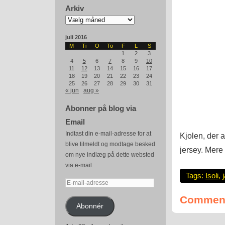
Arkiv
Arkiv
juli 2016
M
Ti
O
To
F
L
S
1
2
3
4
5
6
7
8
9
10
11
12
13
14
15
16
17
18
19
20
21
22
23
24
25
26
27
28
29
30
31
« jun
aug »
Abonner på blog via
Email
Indtast din e-mail-adresse for at
Kjolen, der 
blive tilmeldt og modtage besked
jersey. Mere
om nye indlæg på dette websted
via e-mail.
Tags:
Isoli
,
E-
mail-
Comment
adresse
Abonnér