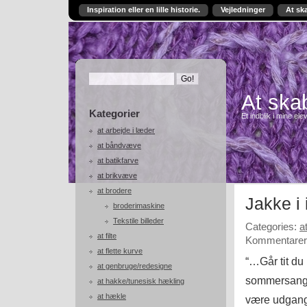
Inspiration eller en lille historie.
Vejledninger
At sk
At skab
Kategorier
Et indblik i mine ele
at arbejde i læder
at båndvæve
at batikfarve
at brikvæve
at brodere
Jakke i 
broderimaskine
Tekstile billeder
Categories:
a
at filte
Kommentarer 
at flette kurve
“…Går tit du
at genbruge/redesigne
sommersange
at hakke/tunesisk hækling
at hækle
være udgangs