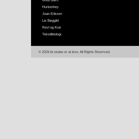
Godt Garn
Hurlumhey
Joan Eriksen
Lis Bøggild
Revl og Krat
Tekstilbiologi
© 2026 At skabe er at leve. All Rights Reserved.