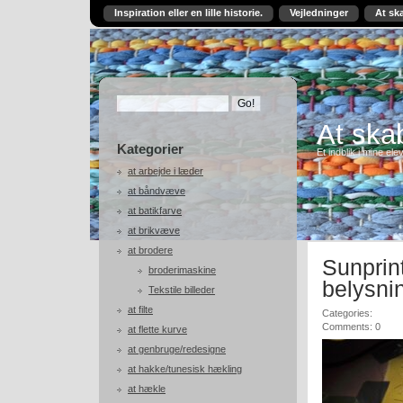
Inspiration eller en lille historie.
Vejledninger
At sk
At skab
Kategorier
Et indblik i mine ele
at arbejde i læder
at båndvæve
at batikfarve
at brikvæve
at brodere
Sunprint
broderimaskine
belysni
Tekstile billeder
at filte
Categories:
Comments: 0
at flette kurve
at genbruge/redesigne
at hakke/tunesisk hækling
at hækle