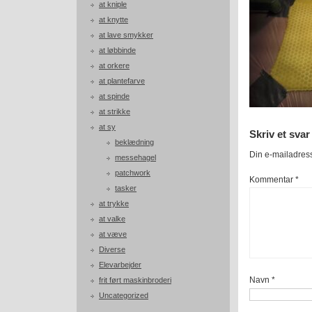
at kniple
at knytte
at lave smykker
at løbbinde
at orkere
at plantefarve
at spinde
at strikke
at sy
Skriv et svar
beklædning
Din e-mailadresse
messehagel
patchwork
Kommentar
*
tasker
at trykke
at valke
at væve
Diverse
Elevarbejder
Navn
*
frit ført maskinbroderi
Uncategorized