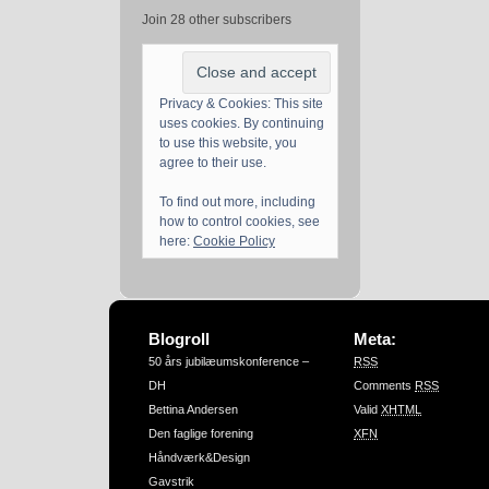
Join 28 other subscribers
Privacy & Cookies: This site
uses cookies. By continuing
to use this website, you
agree to their use.
To find out more, including
how to control cookies, see
here:
Cookie Policy
Blogroll
Meta:
50 års jubilæumskonference –
RSS
DH
Comments
RSS
Bettina Andersen
Valid
XHTML
Den faglige forening
XFN
Håndværk&Design
Gavstrik