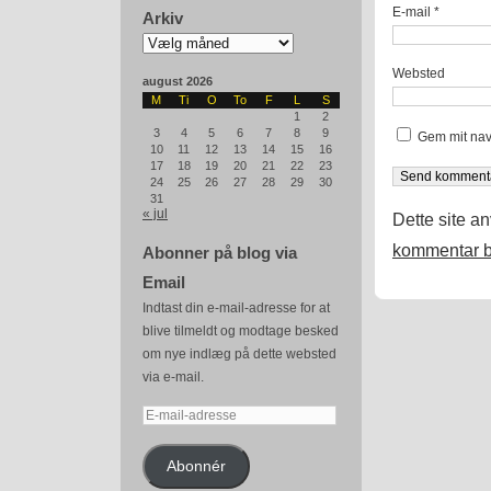
E-mail
*
Arkiv
Arkiv
Websted
august 2026
M
Ti
O
To
F
L
S
1
2
3
4
5
6
7
8
9
Gem mit nav
10
11
12
13
14
15
16
17
18
19
20
21
22
23
24
25
26
27
28
29
30
31
« jul
Dette site a
kommentar b
Abonner på blog via
Email
Indtast din e-mail-adresse for at
blive tilmeldt og modtage besked
om nye indlæg på dette websted
via e-mail.
E-
mail-
adresse
Abonnér