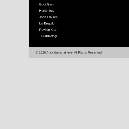
Godt Garn
Hurlumhey
Joan Eriksen
Lis Bøggild
Revl og Krat
Tekstilbiologi
© 2026 At skabe er at leve. All Rights Reserved.