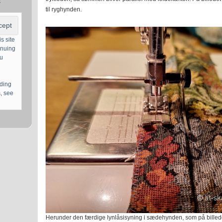
s
til ryghynden.
s site
inuing
ou
uding
, see
Herunder den færdige lynlåsisyning i sædehynden, som på billedet