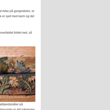
at ridse på gyngestolen, er
ne er syet med karm og det
 overfaldet foldet ned, så
 afstandsmåler på
 herunder er det lukningen