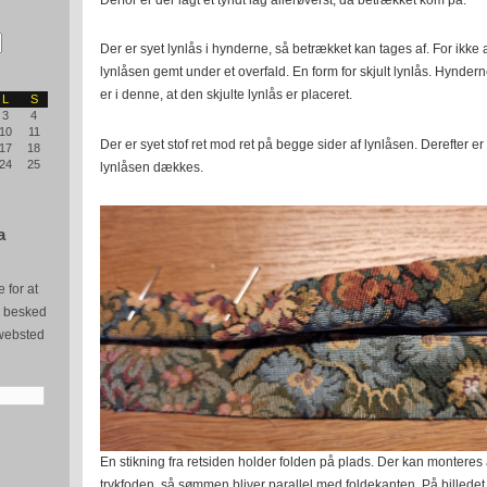
Der er syet lynlås i hynderne, så betrækket kan tages af. For ikke 
lynlåsen gemt under et overfald. En form for skjult lynlås. Hynder
er i denne, at den skjulte lynlås er placeret.
L
S
3
4
10
11
Der er syet stof ret mod ret på begge sider af lynlåsen. Derefter er
17
18
24
25
lynlåsen dækkes.
a
 for at
e besked
websted
En stikning fra retsiden holder folden på plads. Der kan monteres
trykfoden, så sømmen bliver parallel med foldekanten. På billedet