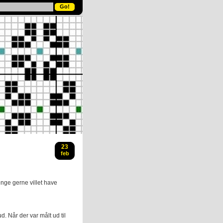
23
feb
ænge gerne villet have
d. Når der var målt ud til