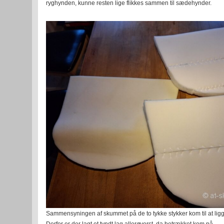
ryghynden, kunne resten lige flikkes sammen til sædehynder.
Sammensyningen af skummet på de to tykke stykker kom til at lig
Derfor er der lagt et tyndt lag allerøverst, da betrækket kom på.