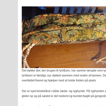
Det stykke stof, der bruges til lynlåsen, har samme længde som l
lynlåsen er færdigt, sys stykket sammen med resten af karmen. De
overfaldet fixeret og hjælper med at holde folden på plads.
Der er syet bindebånd i både sæde- og ryghynde. På ryghynden er
glider op og på sædet er det nederst og bundet bagtil på gyngest