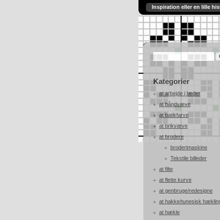
Inspiration eller en lille his
Kategorier
at arbejde i læder
at båndvæve
at batikfarve
at brikvæve
at brodere
broderimaskine
Tekstile billeder
at filte
at flette kurve
at genbruge/redesigne
at hakke/tunesisk hæklin
at hækle