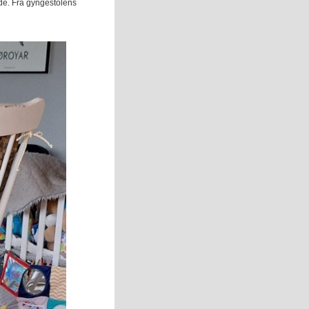
de. Fra gyngestolens