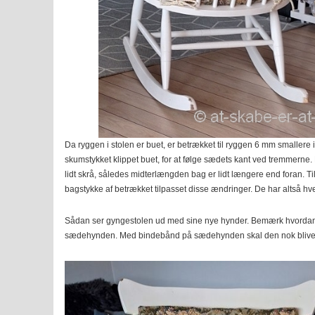
Da ryggen i stolen er buet, er betrækket til ryggen 6 mm smallere 
skumstykket klippet buet, for at følge sædets kant ved tremmerne
lidt skrå, således midterlængden bag er lidt længere end foran. Ti
bagstykke af betrækket tilpasset disse ændringer. De har altså hve
Sådan ser gyngestolen ud med sine nye hynder. Bemærk hvorda
sædehynden. Med bindebånd på sædehynden skal den nok blive 