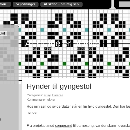
torie.
Vejledninger
At skabe – om mig selv
At skabe er at leve
Et indblik i mine elevers og egne tekstile arbejder.
Hynder til gyngestol
Categories:
at sy
,
Diverse
til
Kommentarer lukket
Hynder
Hos min søn og svigerdatter står en fin hvid gyngestol. Den har l
til
hynder.
gyngestol
g
Fra projektet med
sengerand
til barneseng, var der skum i oversku