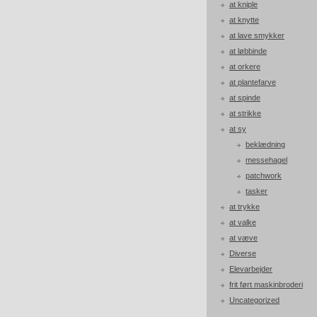
at kniple
at knytte
at lave smykker
at løbbinde
at orkere
at plantefarve
at spinde
at strikke
at sy
beklædning
messehagel
patchwork
tasker
at trykke
at valke
at væve
Diverse
Elevarbejder
frit ført maskinbroderi
Uncategorized