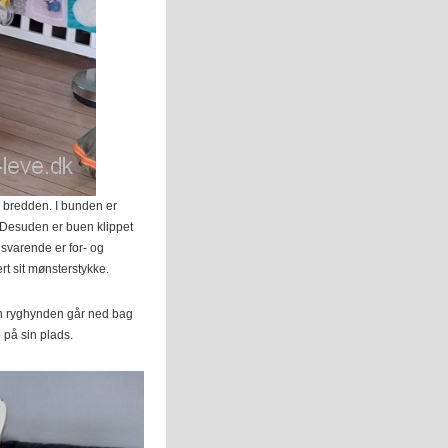
i bredden. I bunden er
. Desuden er buen klippet
lsvarende er for- og
rt sit mønsterstykke.
n ryghynden går ned bag
på sin plads.