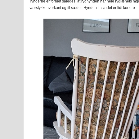
Hynderne er formet således, at ryghynden har hele ryglænets høj
tværstykkeoverkant og til sædet. Hynden til sædet er lidt kortere.