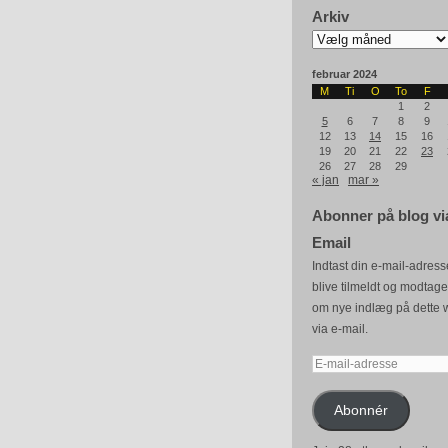
Arkiv
Arkiv
februar 2024
M
Ti
O
To
F
1
2
5
6
7
8
9
12
13
14
15
16
19
20
21
22
23
26
27
28
29
« jan
mar »
Abonner på blog vi
Email
Indtast din e-mail-adresse
blive tilmeldt og modtag
om nye indlæg på dette 
via e-mail.
E-
mail-
adresse
Abonnér