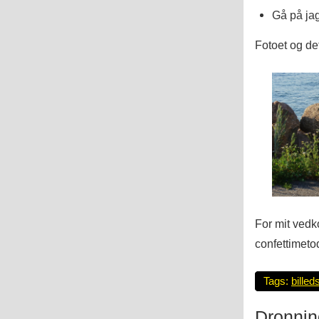
Gå på jag
Fotoet og de
For mit vedk
confettimeto
Tags:
billed
Dronni