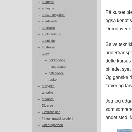
at kniple
at knytte
På kurset bl
at lave smykker
også kendt s
at løbbinde
at orkere
Derudover en
at plantefarve
at spinde
Selve teknik
at strikke
undertranspor
at sy
dette kursus 
beklædning
messehagel
billede, syet
patchwork
Og ganske ri
tasker
farver og far
at trykke
at valke
at væve
Jeg tog udgan
Diverse
som somrene 
Elevarbejder
andet sted. 
frit ført maskinbroderi
Uncategorized