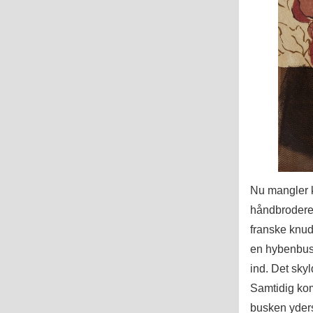
Nu mangler ku
håndbrodered
franske knude
en hybenbus
ind. Det skyl
Samtidig kom
busken yderst