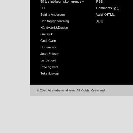
50 års jubilæumskonference –
RSS
DH
Comments
RSS
Bettina Andersen
Valid
XHTML
Den faglige forening
XFN
Håndværk&Design
Gavstrik
Godt Garn
Hurlumhey
Joan Eriksen
Lis Bøggild
Revl og Krat
Tekstilbiologi
© 2026 At skabe er at leve. All Rights Reserved.