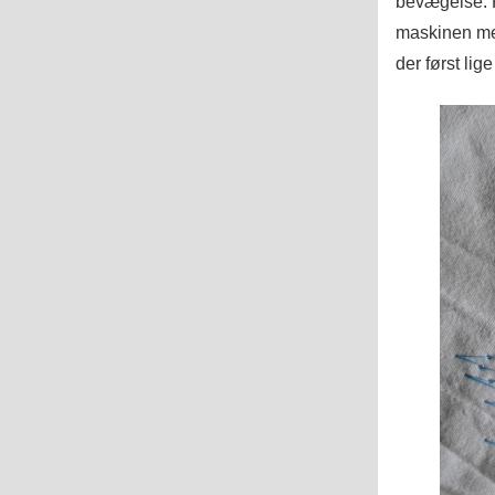
bevægelse. F
maskinen med 
der først lig