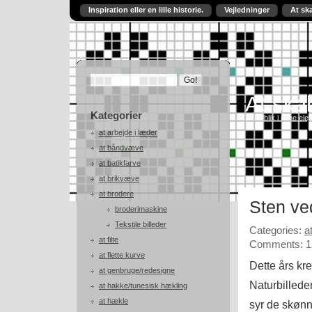
Inspiration eller en lille historie.
Vejledninger
At sk
At skab
Kategorier
Et indblik i mine ele
at arbejde i læder
at båndvæve
at batikfarve
at brikvæve
at brodere
Sten ve
broderimaskine
Tekstile billeder
Categories:
a
at filte
Comments: 1
at flette kurve
Dette års kr
at genbruge/redesigne
Naturbillede
at hakke/tunesisk hækling
at hækle
syr de skønne