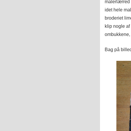
malerlærred 
idet hele mal
broderiet lim
klip nogle a
ombukkene, v
Bag på billed