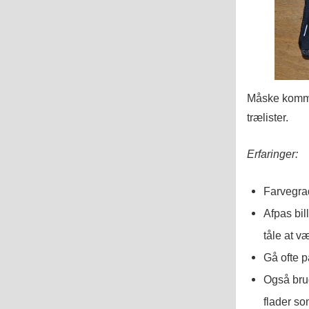
Måske komme
trælister.
Erfaringer:
Farvegrad
Afpas bil
tåle at v
Gå ofte p
Også brug
flader so