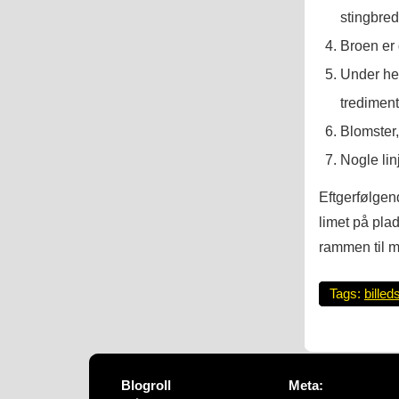
stingbredd
Broen er 
Under hes
trediment
Blomster,
Nogle lin
Eftgerfølgen
limet på plad
rammen til m
Tags:
billed
Blogroll
Meta: