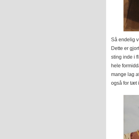
Så endelig va
Dette er gjo
sting inde i 
hele formidd
mange lag at
også for tæt 