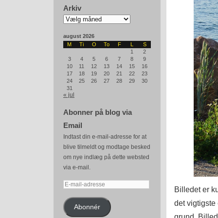
Arkiv
Arkiv
august 2026
M
Ti
O
To
F
L
S
1
2
3
4
5
6
7
8
9
10
11
12
13
14
15
16
17
18
19
20
21
22
23
24
25
26
27
28
29
30
31
« jul
Abonner på blog via
Email
Indtast din e-mail-adresse for at
blive tilmeldt og modtage besked
om nye indlæg på dette websted
via e-mail.
E-
Billedet er ku
mail-
det vigtigst
adresse
Abonnér
grund. Billed