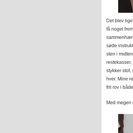
Det blev lig
få noget frem
sammenhæng, 
søde instruk
sten i midten
restekasser, 
stykker stof
hver. Mine r
frit rov i bå
Med megen m