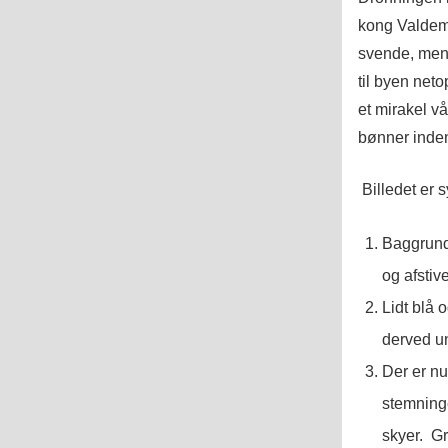
kong Valdem
svende, men
til byen ne
et mirakel v
bønner inden 
Billedet er s
Baggrunde
og afstive
Lidt blå 
derved u
Der er nu
stemninge
skyer. Gr