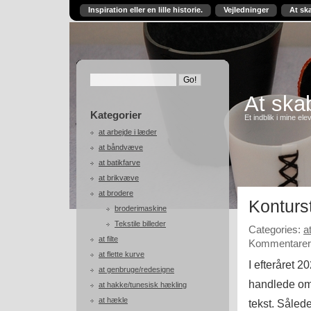
Inspiration eller en lille historie.
Vejledninger
At sk
At skab
Kategorier
Et indblik i mine ele
at arbejde i læder
at båndvæve
at batikfarve
at brikvæve
at brodere
Konturs
broderimaskine
Tekstile billeder
Categories:
a
at filte
Kommentarer 
at flette kurve
I efteråret 
at genbruge/redesigne
handlede om 
at hakke/tunesisk hækling
at hækle
tekst. Såled