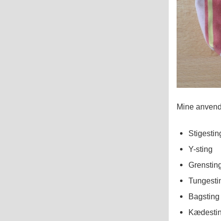
Mine anvendt
Stigestin
Y-sting
Grensting
Tungesti
Bagsting 
Kædestin