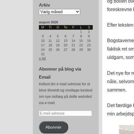
og bollen ove
Arkiv
foreskrevne 
Arkiv
august 2026
Efter teksten
M
Ti
O
To
F
L
S
1
2
3
4
5
6
7
8
9
Bogstavernes
10
11
12
13
14
15
16
17
18
19
20
21
22
23
faktisk ret 
24
25
26
27
28
29
30
31
uldgarn, som 
« jul
Abonner på blog via
Det nye for 
Email
nåle, selvom 
Indtast din e-mail-adresse for at
sammen.
blive tilmeldt og modtage besked
om nye indlæg på dette websted
via e-mail.
Det færdige 
min arbejdsp
E-
mail-
adresse
Abonnér