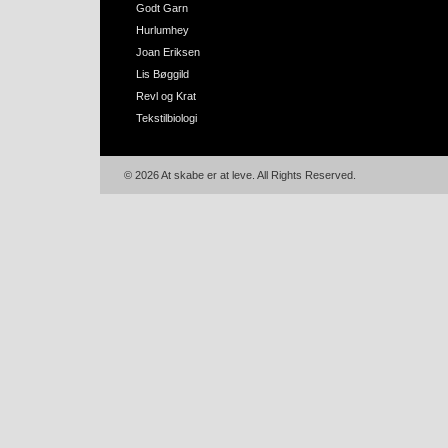
Godt Garn
Hurlumhey
Joan Eriksen
Lis Bøggild
Revl og Krat
Tekstilbiologi
© 2026 At skabe er at leve. All Rights Reserved.