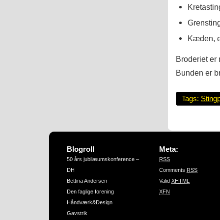
Kretastin
Grensting
Kæden, e
Broderiet er
Bunden er br
Tags:
Sting
Blogroll
Meta:
50 års jubilæumskonference –
RSS
DH
Comments
RSS
Bettina Andersen
Valid
XHTML
Den faglige forening
XFN
Håndværk&Design
Gavstrik