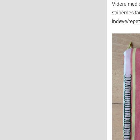
Videre med s
stribernes f
indøve/repete