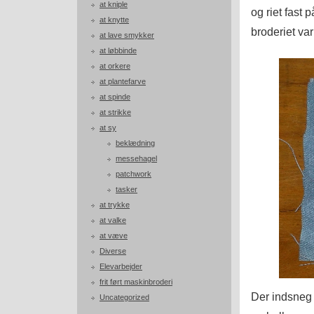
at kniple
og riet fast p
at knytte
broderiet va
at lave smykker
at løbbinde
at orkere
at plantefarve
at spinde
at strikke
at sy
beklædning
messehagel
patchwork
tasker
at trykke
at valke
at væve
Diverse
Elevarbejder
frit ført maskinbroderi
Der indsneg s
Uncategorized