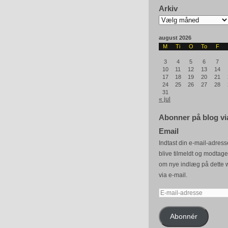
Arkiv
Arkiv
august 2026
M
Ti
O
To
F
3
4
5
6
7
10
11
12
13
14
17
18
19
20
21
24
25
26
27
28
31
« jul
Abonner på blog vi
Email
Indtast din e-mail-adresse
blive tilmeldt og modtag
om nye indlæg på dette 
via e-mail.
E-
mail-
adresse
Abonnér