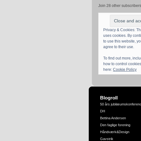
Join 28 other subscriber
Privacy & Cookies: Thi
uses cookies. By cont
to use this website, y
agree to their use.
To find out more, incl
how to control cookies
here:
Cookie Policy
Blogroll
50 års jubilæumskonferen
DH
Bettina Andersen
Den faglige forening
Håndværk&Design
Gavstrik