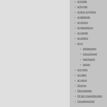
at kniple
at knytte
at lave smykker
at løbbinde
at orkere
at plantefarve
at spinde
at strikke
at sy
beklædning
messehagel
patchwork
tasker
at trykke
at valke
at væve
Diverse
Elevarbejder
frit ført maskinbroderi
Uncategorized