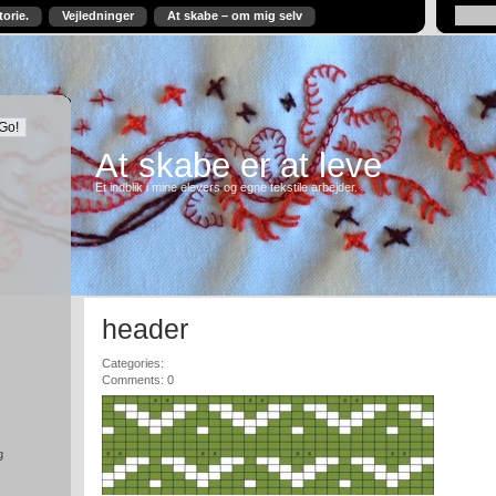
torie.
Vejledninger
At skabe – om mig selv
At skabe er at leve
Et indblik i mine elevers og egne tekstile arbejder.
header
Categories:
Comments: 0
g