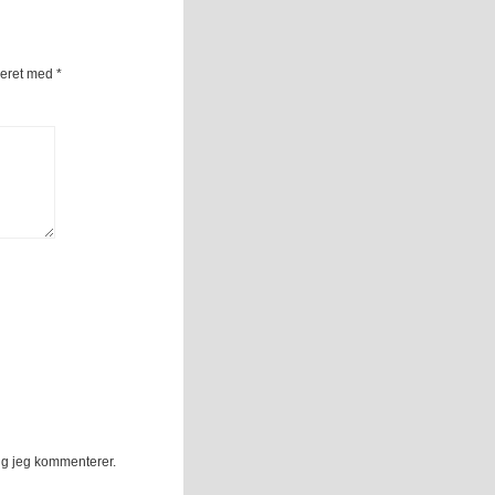
keret med
*
ng jeg kommenterer.