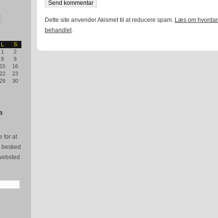
Dette site anvender Akismet til at reducere spam.
Læs om hvordan
behandlet
.
L
S
1
2
8
9
15
16
22
23
29
30
a
 for at
e besked
websted