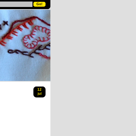
12
jul