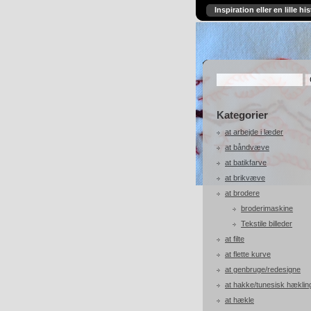
Inspiration eller en lille his
Kategorier
at arbejde i læder
at båndvæve
at batikfarve
at brikvæve
at brodere
broderimaskine
Tekstile billeder
at filte
at flette kurve
at genbruge/redesigne
at hakke/tunesisk hæklin
at hækle