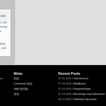
s
s site
inuing
ou
uding
, see
Meta:
Recent Posts
ce –
RSS
07-31-2026
/
Vævekursus
Comments
RSS
07-28-2026
/
Mobiltaske
Valid
XHTML
07-19-2026
/
Rabarberblade
XFN
07-13-2026
/
Barnetrøje med hulmønster
06-22-2026
/
Hæklede halvvanter