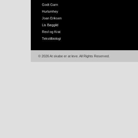
Godt Garn
Hurlumhey
Joan Eriksen
Lis Bøggild
Revl og Krat
Tekstilbiologi
© 2026 At skabe er at leve. All Rights Reserved.