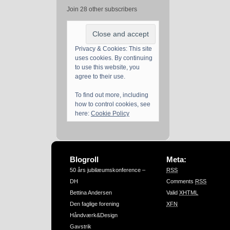
Join 28 other subscribers
Privacy & Cookies: This site
uses cookies. By continuing
to use this website, you
agree to their use.
To find out more, including
how to control cookies, see
here:
Cookie Policy
Blogroll
Meta:
50 års jubilæumskonference –
RSS
DH
Comments
RSS
Bettina Andersen
Valid
XHTML
Den faglige forening
XFN
Håndværk&Design
Gavstrik