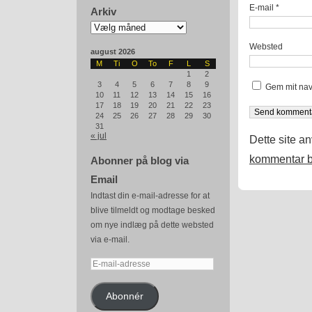
E-mail
*
Arkiv
Arkiv
Websted
august 2026
M
Ti
O
To
F
L
S
1
2
3
4
5
6
7
8
9
Gem mit nav
10
11
12
13
14
15
16
17
18
19
20
21
22
23
24
25
26
27
28
29
30
31
« jul
Dette site a
kommentar b
Abonner på blog via
Email
Indtast din e-mail-adresse for at
blive tilmeldt og modtage besked
om nye indlæg på dette websted
via e-mail.
E-
mail-
adresse
Abonnér