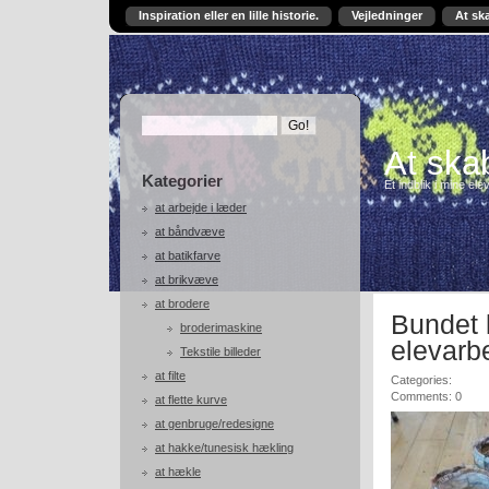
Inspiration eller en lille historie.
Vejledninger
At sk
At skab
Kategorier
Et indblik i mine ele
at arbejde i læder
at båndvæve
at batikfarve
at brikvæve
at brodere
Bundet 
broderimaskine
elevarb
Tekstile billeder
at filte
Categories:
Comments: 0
at flette kurve
at genbruge/redesigne
at hakke/tunesisk hækling
at hækle