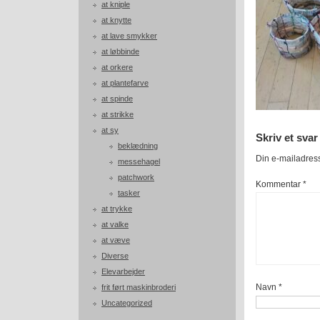
at kniple
at knytte
at lave smykker
at løbbinde
at orkere
at plantefarve
at spinde
at strikke
at sy
Skriv et svar
beklædning
Din e-mailadresse
messehagel
patchwork
Kommentar
*
tasker
at trykke
at valke
at væve
Diverse
Elevarbejder
Navn
*
frit ført maskinbroderi
Uncategorized