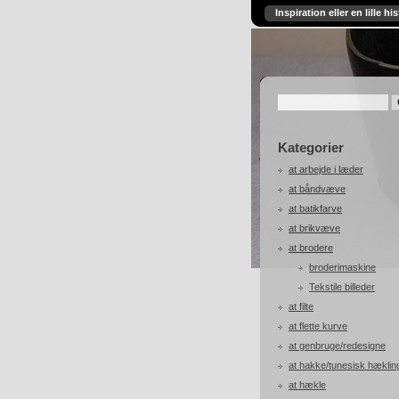
Inspiration eller en lille his
Kategorier
at arbejde i læder
at båndvæve
at batikfarve
at brikvæve
at brodere
broderimaskine
Tekstile billeder
at filte
at flette kurve
at genbruge/redesigne
at hakke/tunesisk hæklin
at hækle