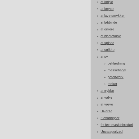
at kniple
at knytte
at lave smykker
at løbbinde
at orkere
at plantefarve
at spinde
at strikke
at sy
beklædning
messehagel
patchwork
tasker
at trykke
at valke
at væve
Diverse
Elevarbejder
frit ført maskinbroderi
Uncategorized