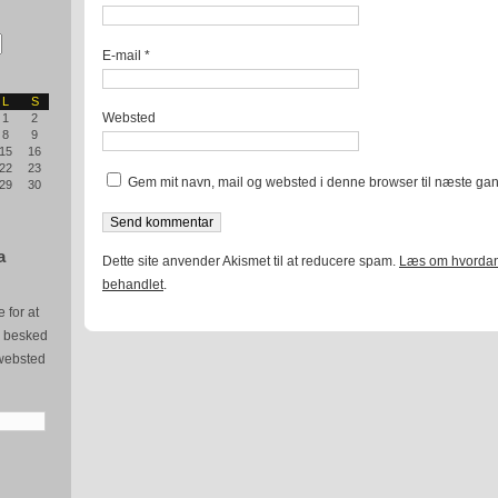
E-mail
*
L
S
Websted
1
2
8
9
15
16
22
23
Gem mit navn, mail og websted i denne browser til næste ga
29
30
a
Dette site anvender Akismet til at reducere spam.
Læs om hvordan
behandlet
.
 for at
e besked
websted