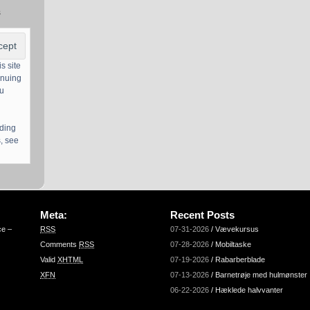
s
s site
inuing
ou
uding
, see
Meta:
Recent Posts
ce –
RSS
07-31-2026
/
Vævekursus
Comments
RSS
07-28-2026
/
Mobiltaske
Valid
XHTML
07-19-2026
/
Rabarberblade
XFN
07-13-2026
/
Barnetrøje med hulmønster
06-22-2026
/
Hæklede halvvanter