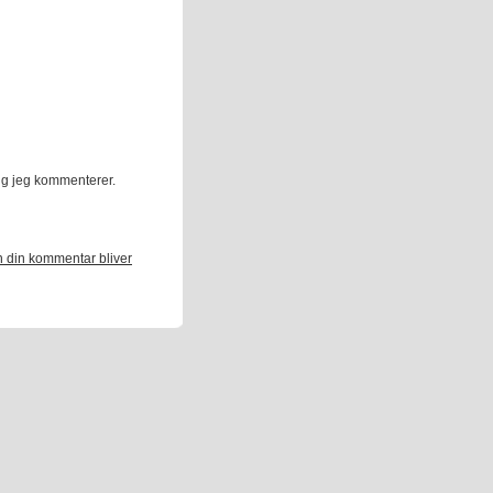
ng jeg kommenterer.
 din kommentar bliver