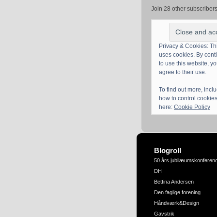
Join 28 other subscriber
Privacy & Cookies: Thi
uses cookies. By cont
to use this website, y
agree to their use.
To find out more, incl
how to control cookies
here:
Cookie Policy
Blogroll
50 års jubilæumskonferen
DH
Bettina Andersen
Den faglige forening
Håndværk&Design
Gavstrik