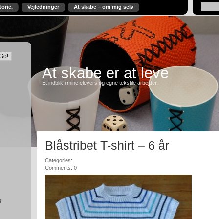
torie.
Vejledninger
At skabe – om mig selv
At skabe er at leve
Et indblik i mine elevers og egne tekstile arbejder.
Blåstribet T-shirt – 6 år
Categories:
Comments: 0
g