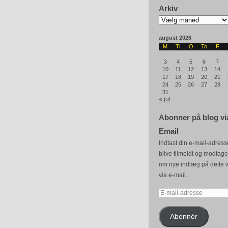
Arkiv
Arkiv
august 2026
M
Ti
O
To
F
3
4
5
6
7
10
11
12
13
14
17
18
19
20
21
24
25
26
27
28
31
« jul
Abonner på blog vi
Email
Indtast din e-mail-adresse
blive tilmeldt og modtag
om nye indlæg på dette 
via e-mail.
E-
mail-
adresse
Abonnér