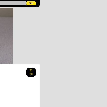
23
jul