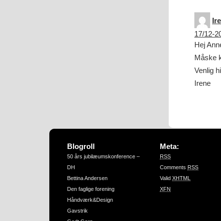
Ir
17/12-20
Hej Ann
Måske ka
Venlig h
Irene
Blogroll
Meta:
50 års jubilæumskonference –
RSS
DH
Comments
RSS
Bettina Andersen
Valid
XHTML
Den faglige forening
XFN
Håndværk&Design
Gavstrik