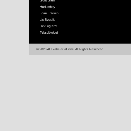
Godt Garn
Hurlumhey
Joan Eriksen
Lis Bøggild
Revl og Krat
Tekstilbiologi
© 2026 At skabe er at leve. All Rights Reserved.