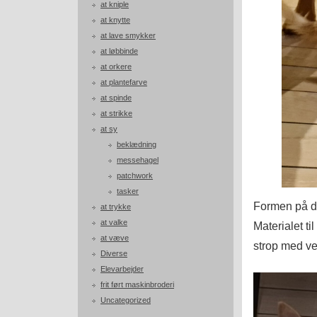
at kniple
at knytte
at lave smykker
at løbbinde
at orkere
at plantefarve
at spinde
at strikke
at sy
beklædning
messehagel
patchwork
tasker
Formen på dæ
at trykke
at valke
Materialet ti
at væve
strop med vel
Diverse
Elevarbejder
frit ført maskinbroderi
Uncategorized