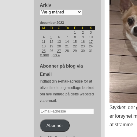
Arkiv
Arkiv
december 2023
M
Ti
O
To
F
L
S
1
2
3
4
5
6
7
8
9
10
11
12
13
14
15
16
17
18
19
20
21
22
23
24
25
26
27
28
29
30
31
« nov
jan »
Abonner på blog via
Email
Indtast din e-mail-adresse for at
blive tilmeldt og modtage besked
om nye indlæg på dette websted
via e-mail.
Stykket, der
E-
er forsynet 
mail-
at stramme.
adresse
Abonnér