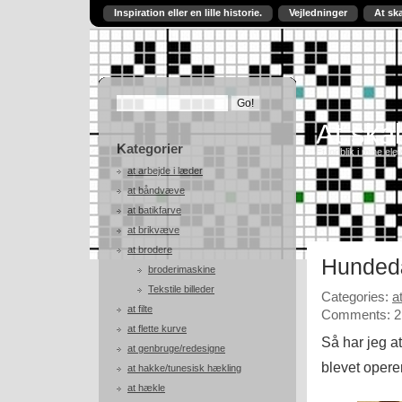
Inspiration eller en lille historie.
Vejledninger
At sk
At skab
Kategorier
Et indblik i mine ele
at arbejde i læder
at båndvæve
at batikfarve
at brikvæve
at brodere
Hunded
broderimaskine
Tekstile billeder
Categories:
a
at filte
Comments: 2
at flette kurve
Så har jeg a
at genbruge/redesigne
blevet opere
at hakke/tunesisk hækling
at hækle