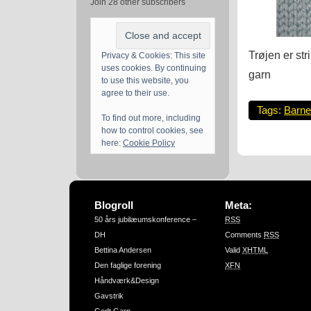
Join 28 other subscribers
Trøjen er str
Privacy & Cookies: This site
uses cookies. By continuing
garn
to use this website, you
agree to their use.
Tags:
Barne
To find out more, including
how to control cookies, see
here:
Cookie Policy
Blogroll
Meta:
50 års jubilæumskonference –
RSS
DH
Comments
RSS
Bettina Andersen
Valid
XHTML
Den faglige forening
XFN
Håndværk&Design
Gavstrik