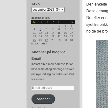
Den enkelte 
Arkiv
Arkiv
Dette gentag
Derefter er d
december 2023
M
Ti
O
To
F
L
S
syet tre prik
1
2
3
4
5
6
7
8
9
10
holde de bro
11
12
13
14
15
16
17
18
19
20
21
22
23
24
25
26
27
28
29
30
31
« nov
jan »
Abonner på blog via
Email
Indtast din e-mail-adresse for at
blive tilmeldt og modtage besked
om nye indlæg på dette websted
via e-mail.
E-
mail-
adresse
Abonnér