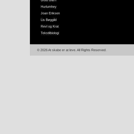
Godt Garn
Hurlumhey
Joan Eriksen
Lis Bøggild
Revl og Krat
Tekstilbiologi
© 2026 At skabe er at leve. All Rights Reserved.