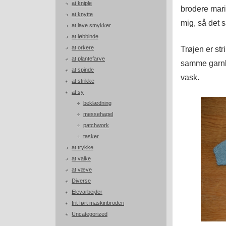
at kniple
brodere mari
at knytte
mig, så det s
at lave smykker
at løbbinde
at orkere
Trøjen er st
at plantefarve
samme garnkv
at spinde
vask.
at strikke
at sy
beklædning
messehagel
patchwork
tasker
at trykke
at valke
at væve
Diverse
Elevarbejder
frit ført maskinbroderi
Uncategorized