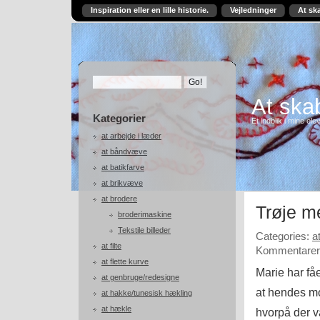
Inspiration eller en lille historie.
Vejledninger
At sk
At skab
Kategorier
Et indblik i mine ele
at arbejde i læder
at båndvæve
at batikfarve
at brikvæve
at brodere
Trøje m
broderimaskine
Tekstile billeder
Categories:
a
at filte
Kommentarer 
at flette kurve
Marie har få
at genbruge/redesigne
at hendes mor
at hakke/tunesisk hækling
at hækle
hvorpå der v