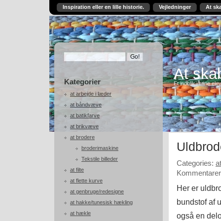
Inspiration eller en lille historie.
Vejledninger
At sk
At skab
Kategorier
Et indblik i mine ele
at arbejde i læder
at båndvæve
at batikfarve
at brikvæve
at brodere
Uldbrod
broderimaskine
Tekstile billeder
Categories:
a
at filte
Kommentarer 
at flette kurve
Her er uldbro
at genbruge/redesigne
bundstof af u
at hakke/tunesisk hækling
at hækle
også en delo