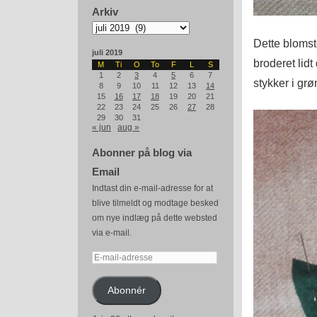
Arkiv
Arkiv
Dette blomst
juli 2019
broderet lidt
M
Ti
O
To
F
L
S
1
2
3
4
5
6
7
stykker i grøn 
8
9
10
11
12
13
14
15
16
17
18
19
20
21
22
23
24
25
26
27
28
29
30
31
« jun
aug »
Abonner på blog via
Email
Indtast din e-mail-adresse for at
blive tilmeldt og modtage besked
om nye indlæg på dette websted
via e-mail.
E-
mail-
adresse
Abonnér