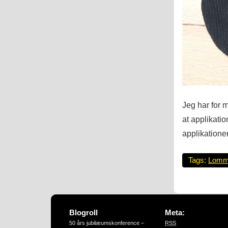
Jeg har for 
at applikati
applikatione
Tags:
Lom
Blogroll
Meta:
50 års jubilæumskonference –
RSS