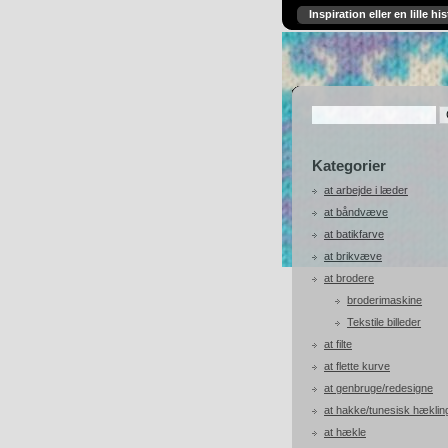
Inspiration eller en lille his
Kategorier
at arbejde i læder
at båndvæve
at batikfarve
at brikvæve
at brodere
broderimaskine
Tekstile billeder
at filte
at flette kurve
at genbruge/redesigne
at hakke/tunesisk hæklin
at hækle