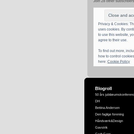
Join 28 other subscriber
Privacy & Cookies: Thi
uses cookies. By cont
to use this website, y
agree to their use.
To find out more, incl
how to control cookies
here:
Cookie Policy
Blogroll
50 års jubilæumskonferen
DH
Bettina Andersen
Den faglige forening
Håndværk&Design
Gavstrik