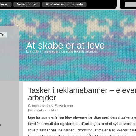
torie.
Vejledninger
At skabe – om mig selv
At skabe er at leve
Et indblik i mine elevers og egne tekstile arbejder.
Tasker i reklamebanner – eleve
arbejder
Categories:
at sy
,
Elevarbejder
til
Kommentarer lukket
Tasker
Lige før sommerferien blev eleverne færdige med deres tasker sye
i
lavet fine resultater og klarede udfordringen med at sy i et svært o
reklamebanner
g
–
stive plastbanner. Det var en udfordring, at materialet ikke var bøje
elevernes