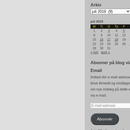
Arkiv
Arkiv
juli 2019
M
Ti
O
To
F
1
2
3
4
5
8
9
10
11
12
15
16
17
18
19
22
23
24
25
26
29
30
31
« jun
aug »
Abonner på blog vi
Email
Indtast din e-mail-adresse
blive tilmeldt og modtag
om nye indlæg på dette 
via e-mail.
E-
mail-
adresse
Abonnér