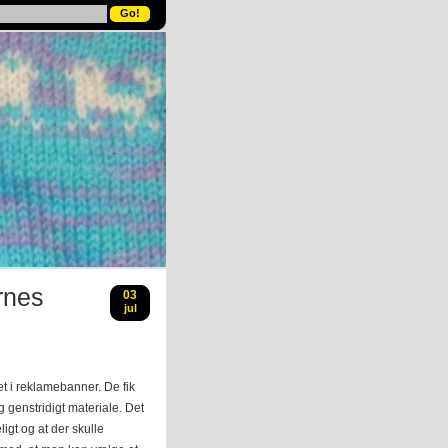
rnes
03
jul
t i reklamebanner. De fik
g genstridigt materiale. Det
ligt og at der skulle