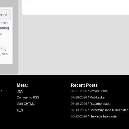
s
s site
inuing
ou
uding
, see
Meta:
Recent Posts
ce –
RSS
07-31-2026
/
Vævekursus
Comments
RSS
07-28-2026
/
Mobiltaske
Valid
XHTML
07-19-2026
/
Rabarberblade
XFN
07-13-2026
/
Barnetrøje med hulmønster
06-22-2026
/
Hæklede halvvanter