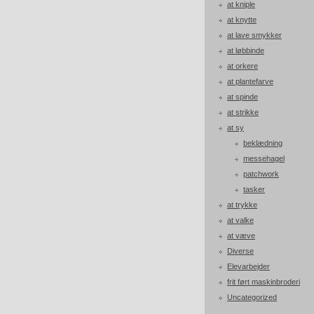
at kniple
at knytte
at lave smykker
at løbbinde
at orkere
at plantefarve
at spinde
at strikke
at sy
beklædning
messehagel
patchwork
tasker
at trykke
at valke
at væve
Diverse
Elevarbejder
frit ført maskinbroderi
Uncategorized