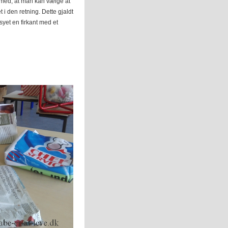
 med, at man kan vælge at
 i den retning. Dette gjaldt
yet en firkant med et