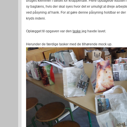
bruges klemmer i stedet for knappenåle. Flere opdagede fidusen
arbejder
sy baglæns, hvis der skal syes hvor det er umuligt at dreje arbejdet
ved påsyning af hank. For at gøre denne påsyning holdbar er der s
kryds indeni.
Oplægget til opgaven var den
taske
jeg havde lavet.
Herunder de færdige tasker med de tilhørende mock up.