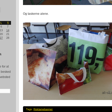
Og taskerne alene.
L
S
6
7
13
14
20
21
27
28
a
 for at
e besked
websted
Tags:
Reklamebanner