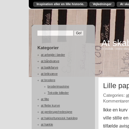
Inspiration eller en lille historie.
Vejledninger
At sk
At skab
Kategorier
Et indblik i mine ele
at arbejde i læder
at båndvæve
at batikfarve
at brikvæve
at brodere
Lille pa
broderimaskine
Tekstile billeder
Categories:
a
at filte
Kommentarer 
at flette kurve
Ikke en kurv 
at genbruge/redesigne
ville stille e
at hakke/tunesisk hækling
at hækle
tilfælde avis