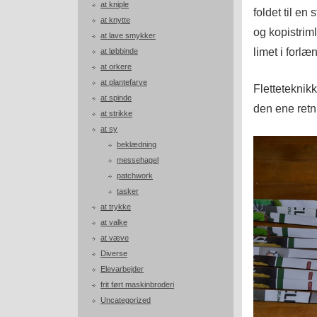
at kniple
foldet til en
at knytte
og kopistriml
at lave smykker
limet i forl
at løbbinde
at orkere
at plantefarve
Fletteteknikk
at spinde
den ene retn
at strikke
at sy
beklædning
messehagel
patchwork
tasker
at trykke
at valke
at væve
Diverse
Elevarbejder
frit ført maskinbroderi
Uncategorized