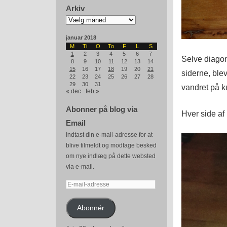
Arkiv
Arkiv
januar 2018
M
Ti
O
To
F
L
S
1
2
3
4
5
6
7
Selve diagona
8
9
10
11
12
13
14
15
16
17
18
19
20
21
siderne, blev
22
23
24
25
26
27
28
29
30
31
vandret på k
« dec
feb »
Abonner på blog via
Hver side af
Email
Indtast din e-mail-adresse for at
blive tilmeldt og modtage besked
om nye indlæg på dette websted
via e-mail.
E-
mail-
adresse
Abonnér