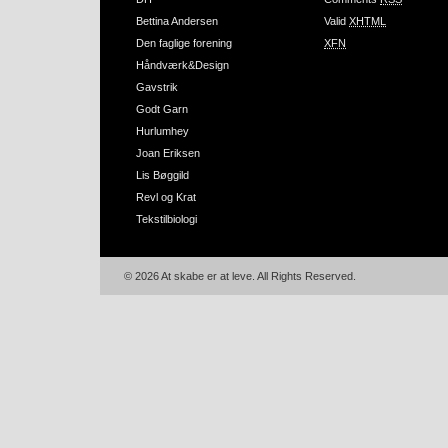
Bettina Andersen
Valid
XHTML
Den faglige forening
XFN
Håndværk&Design
Gavstrik
Godt Garn
Hurlumhey
Joan Eriksen
Lis Bøggild
Revl og Krat
Tekstilbiologi
© 2026 At skabe er at leve. All Rights Reserved.