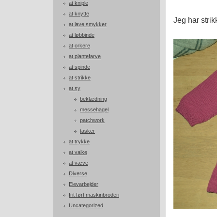
at kniple
at knytte
Jeg har strikk
at lave smykker
at løbbinde
at orkere
at plantefarve
at spinde
at strikke
at sy
beklædning
messehagel
patchwork
tasker
at trykke
at valke
at væve
Diverse
Elevarbejder
frit ført maskinbroderi
Uncategorized