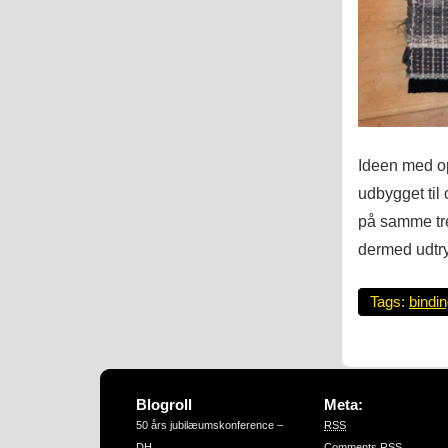
Ideen med o
udbygget til o
på samme tre
dermed udtry
Tags:
bindi
Blogroll
Meta:
50 års jubilæumskonference –
RSS
DH
Comments
RSS