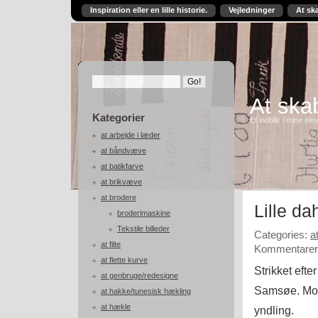
Inspiration eller en lille historie.
Vejledninger
At sk
At skab
Kategorier
Et indblik i mine ele
at arbejde i læder
at båndvæve
at batikfarve
at brikvæve
at brodere
Lille da
broderimaskine
Tekstile billeder
Categories:
a
at filte
Kommentarer 
at flette kurve
Strikket eft
at genbruge/redesigne
Samsøe. Model
at hakke/tunesisk hækling
at hækle
yndling.