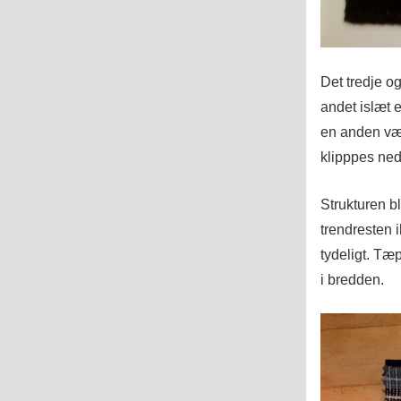
Det tredje o
andet islæt e
en anden væv
klipppes ned
Strukturen b
trendresten i
tydeligt. Tæ
i bredden.