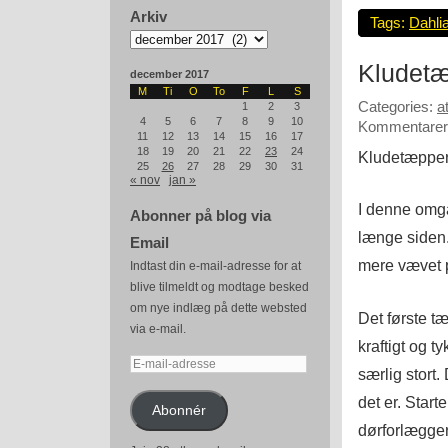
Arkiv
Tags:
Dahli
Arkiv
Kludet
december 2017
M
Ti
O
To
F
L
S
Categories:
a
1
2
3
4
5
6
7
8
9
10
Kommentarer 
11
12
13
14
15
16
17
18
19
20
21
22
23
24
Kludetæpper 
25
26
27
28
29
30
31
« nov
jan »
I denne omg
Abonner på blog via
længe siden. 
Email
mere vævet p
Indtast din e-mail-adresse for at
blive tilmeldt og modtage besked
om nye indlæg på dette websted
Det første t
via e-mail.
kraftigt og t
E-
særlig stort
mail-
det er. Star
adresse
Abonnér
dørforlægger