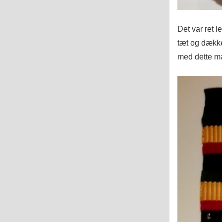
Det var ret 
tæt og dække
med dette ma