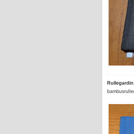
Rullegardin
bambusrulleg