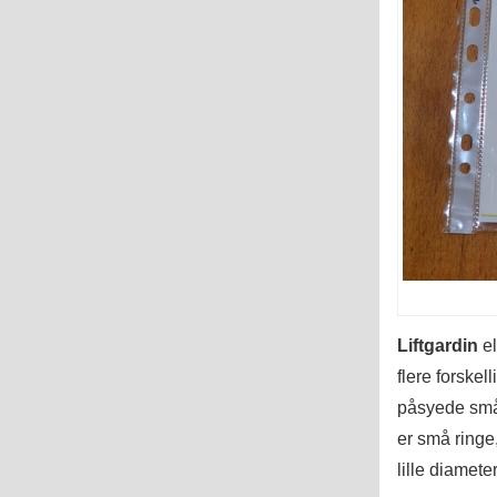
Liftgardin
el
flere forskell
påsyede små 
er små ringe
lille diamete