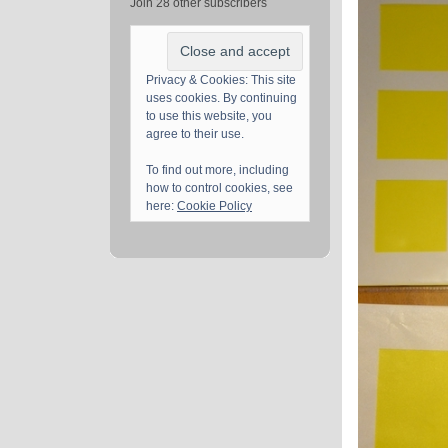
Join 28 other subscribers
Privacy & Cookies: This site
uses cookies. By continuing
to use this website, you
agree to their use.
To find out more, including
how to control cookies, see
here:
Cookie Policy