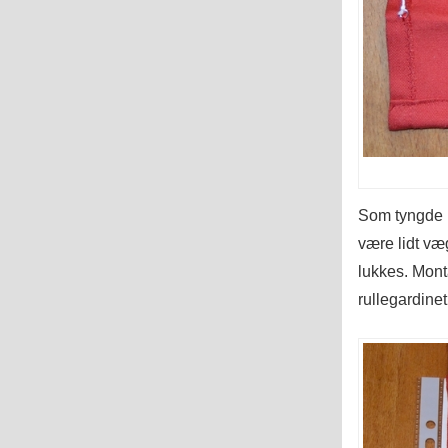
Som tyngde n
være lidt væg
lukkes. Mon
rullegardinet