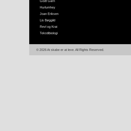
Godt Garn
Hurlumhey
Joan Eriksen
Lis Bøggild
Revl og Krat
Tekstilbiologi
© 2026 At skabe er at leve. All Rights Reserved.