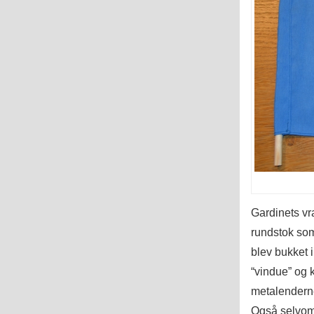
Gardinets vr
rundstok som
blev bukket 
“vindue” og 
metalendern
Også selvom 