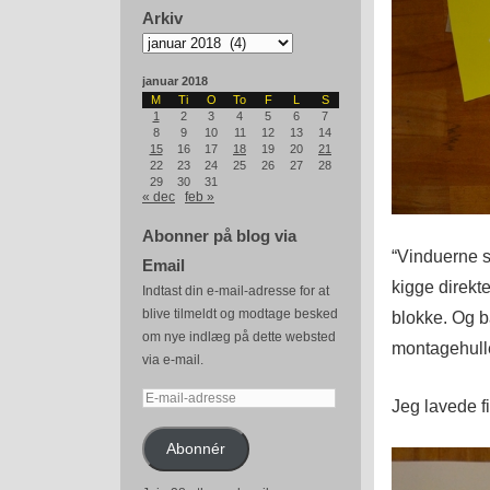
Arkiv
Arkiv
januar 2018
M
Ti
O
To
F
L
S
1
2
3
4
5
6
7
8
9
10
11
12
13
14
15
16
17
18
19
20
21
22
23
24
25
26
27
28
29
30
31
« dec
feb »
Abonner på blog via
“Vinduerne s
Email
kigge direkt
Indtast din e-mail-adresse for at
blive tilmeldt og modtage besked
blokke. Og b
om nye indlæg på dette websted
montagehuller
via e-mail.
E-
Jeg lavede fi
mail-
adresse
Abonnér