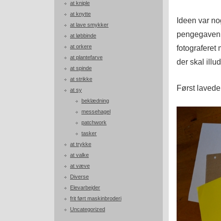
at kniple
at knytte
Ideen var no
at lave smykker
pengegaven i
at løbbinde
at orkere
fotograferet
at plantefarve
der skal ill
at spinde
at strikke
Først lavede 
at sy
beklædning
messehagel
patchwork
tasker
at trykke
at valke
at væve
Diverse
Elevarbejder
frit ført maskinbroderi
Uncategorized