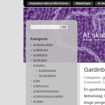
Inspiration eller en lille historie.
Vejledninger
At sk
At skab
Kategorier
Et indblik i mine ele
at arbejde i læder
at båndvæve
at batikfarve
at brikvæve
at brodere
Gardin
broderimaskine
Tekstile billeder
Categories:
a
at filte
Comments: 1
at flette kurve
En gardinbog
at genbruge/redesigne
fødselsdag. 
at hakke/tunesisk hækling
at hækle
bruge pengen