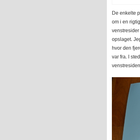
De enkelte p
om i en rigt
venstresider
opslaget. Jeg
hvor den fje
var fra. I st
venstresider