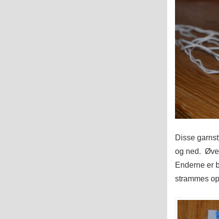
Disse garnsty
og ned. Øver
Enderne er b
strammes op,