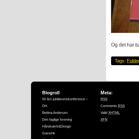
Og det har ba
Tags:
Folde
Blogroll
Meta:
50 års jubilæumskonference –
RSS
DH
Comments
RSS
Bettina Andersen
Valid
XHTML
Den faglige forening
XFN
Håndværk&Design
Gavstrik