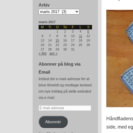
Arkiv
Arkiv
marts 2017
M
Ti
O
To
F
L
S
1
2
3
4
5
6
7
8
9
10
11
12
13
14
15
16
17
18
19
20
21
22
23
24
25
26
27
28
29
30
31
« feb
apr »
Abonner på blog via
Email
Indtast din e-mail-adresse for at
blive tilmeldt og modtage besked
om nye indlæg på dette websted
via e-mail.
E-
mail-
Håndfladens 
adresse
Abonnér
side, med ege