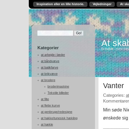
Inspiration eller en lille historie.
Vejledninger
At sk
At skab
Kategorier
Et indblik i mine ele
at arbejde i læder
at båndvæve
at batikfarve
at brikvæve
at brodere
Vanter
broderimaskine
Tekstile billeder
Categories:
a
at filte
Kommentarer 
at flette kurve
Min søde Nie
at genbruge/redesigne
ønskede sig 
at hakke/tunesisk hækling
at hækle