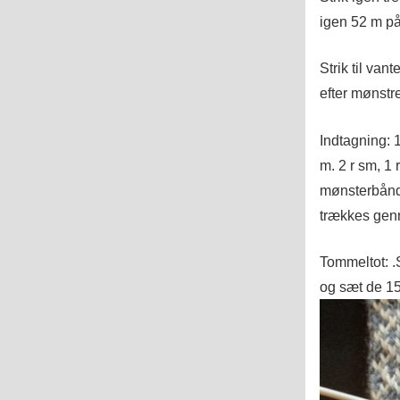
igen 52 m på
Strik til van
efter mønstr
Indtagning: 1
m. 2 r sm, 1 
mønsterbånde
trækkes gen
Tommeltot: .
og sæt de 15