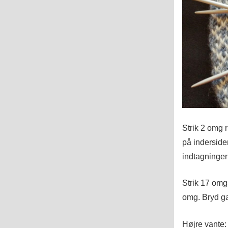
Strik 2 omg r
på inderside
indtagningern
Strik 17 omg
omg. Bryd g
Højre vante: