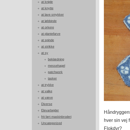
at kniple
at knytte
at lave smykker
at løbbinde
at orkere
at plantefarve
at spinde
at strikke
at sy
beklædning
messehagel
patchwork
tasker
at trykke
at valke
at væve
Diverse
Elevarbejder
Håndryggens 
frit ført maskinbroderi
hver sin vej 
Uncategorized
Flokdyr?