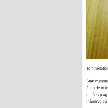
Tommeltotkil
Start mønste
2. og de to 
m på 4. p og 
(håndryg og 