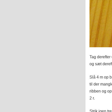
Tag derefter 
og sæt dereft
Slå 4 m op b
til der mang
ribben og op 
2 r.
Strik igen tr