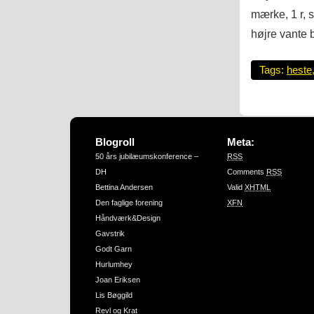
mærke, 1 r, s
højre vante b
Tags:
heste
Blogroll
Meta:
50 års jubilæumskonference –
RSS
DH
Comments
RSS
Bettina Andersen
Valid
XHTML
Den faglige forening
XFN
Håndværk&Design
Gavstrik
Godt Garn
Hurlumhey
Joan Eriksen
Lis Bøggild
Revl og Krat