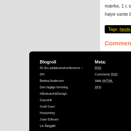
mærke, 1 r, s
højre vante b
Tags:
heste
Comment
Blogroll
Meta:
50 års jubilæumskonference –
RSS
DH
Comments
RSS
Bettina Andersen
Valid
XHTML
Den faglige forening
XFN
Håndværk&Design
Gavstrik
Godt Garn
Hurlumhey
Joan Eriksen
Lis Bøggild