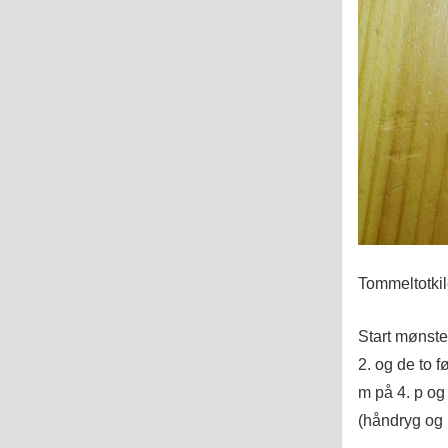
Tommeltotkil
Start mønste
2. og de to 
m på 4. p og 
(håndryg og 