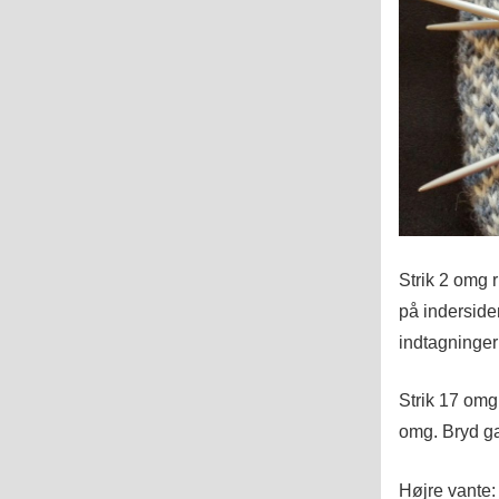
Strik 2 omg r
på inderside
indtagningern
Strik 17 omg
omg. Bryd g
Højre vante: