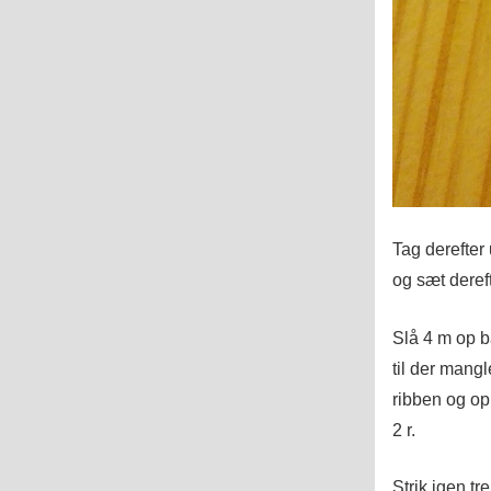
Tag derefter 
og sæt dereft
Slå 4 m op b
til der mang
ribben og op 
2 r.
Strik igen tr