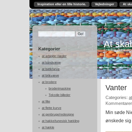
Inspiration eller en lille historie.
Vejledninger
At sk
At skab
Kategorier
Et indblik i mine ele
at arbejde i læder
at båndvæve
at batikfarve
at brikvæve
at brodere
Vanter
broderimaskine
Tekstile billeder
Categories:
a
at filte
Kommentarer 
at flette kurve
Min søde Nie
at genbruge/redesigne
ønskede sig 
at hakke/tunesisk hækling
at hækle