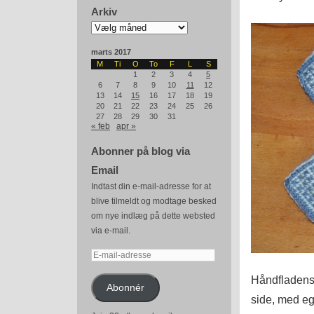
Arkiv
Arkiv
marts 2017
M
Ti
O
To
F
L
S
1
2
3
4
5
6
7
8
9
10
11
12
13
14
15
16
17
18
19
20
21
22
23
24
25
26
27
28
29
30
31
« feb
apr »
Abonner på blog via
Email
Indtast din e-mail-adresse for at
blive tilmeldt og modtage besked
om nye indlæg på dette websted
via e-mail.
E-
mail-
Håndfladens 
adresse
Abonnér
side, med ege