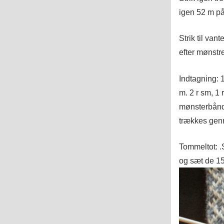
igen 52 m på
Strik til van
efter mønstr
Indtagning: 1
m. 2 r sm, 1 
mønsterbånde
trækkes gen
Tommeltot: .
og sæt de 15