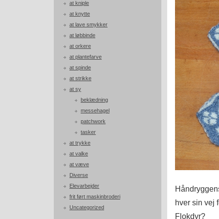
at kniple
at knytte
at lave smykker
at løbbinde
at orkere
at plantefarve
at spinde
at strikke
at sy
beklædning
messehagel
patchwork
tasker
at trykke
at valke
at væve
Diverse
Elevarbejder
Håndryggens 
frit ført maskinbroderi
hver sin vej 
Uncategorized
Flokdyr?