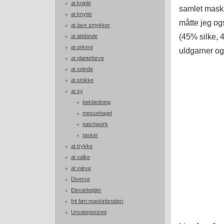
at kniple
samlet maske
at knytte
måtte jeg og
at lave smykker
(45% silke, 
at løbbinde
at orkere
uldgarner og 
at plantefarve
at spinde
at strikke
at sy
beklædning
messehagel
patchwork
tasker
at trykke
at valke
at væve
Diverse
Elevarbejder
frit ført maskinbroderi
Uncategorized