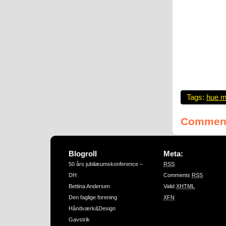
Tags:
hue m
Comment
Blogroll
Meta:
50 års jubilæumskonference –
RSS
DH
Comments
RSS
Bettina Andersen
Valid
XHTML
Den faglige forening
XFN
Håndværk&Design
Gavstrik