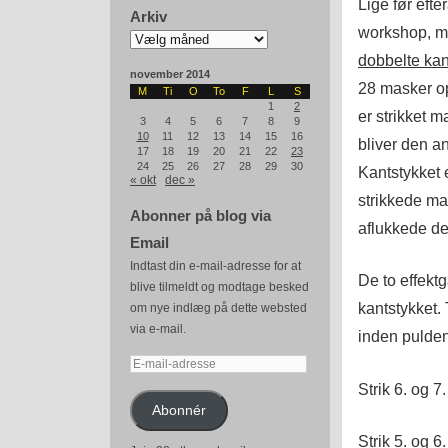
Lige før efte
Arkiv
workshop, me
Arkiv
dobbelte ka
november 2014
28 masker op
M
Ti
O
To
F
L
S
1
2
er strikket m
3
4
5
6
7
8
9
10
11
12
13
14
15
16
bliver den a
17
18
19
20
21
22
23
24
25
26
27
28
29
30
Kantstykket e
« okt
dec »
strikkede m
Abonner på blog via
aflukkede de
Email
Indtast din e-mail-adresse for at
De to effektg
blive tilmeldt og modtage besked
kantstykket. 
om nye indlæg på dette websted
via e-mail.
inden pulden
E-
mail-
Strik 6. og 
adresse
Abonnér
Strik 5. og 