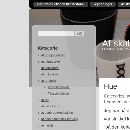
Inspiration eller en lille historie.
Vejledninger
At sk
At skab
Kategorier
Et indblik i mine ele
at arbejde i læder
at båndvæve
at batikfarve
at brikvæve
at brodere
Hue
broderimaskine
Tekstile billeder
Categories:
a
at filte
Kommentarer 
at flette kurve
Jeg har på de
at genbruge/redesigne
var strikket
at hakke/tunesisk hækling
at hækle
“på den korte