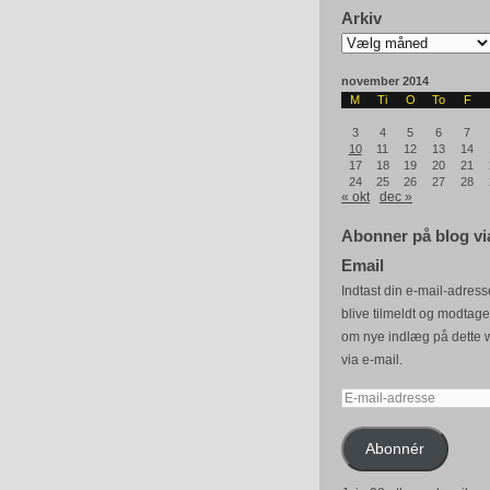
Arkiv
Arkiv
november 2014
M
Ti
O
To
F
3
4
5
6
7
10
11
12
13
14
17
18
19
20
21
24
25
26
27
28
« okt
dec »
Abonner på blog vi
Email
Indtast din e-mail-adresse
blive tilmeldt og modtag
om nye indlæg på dette 
via e-mail.
E-
mail-
adresse
Abonnér