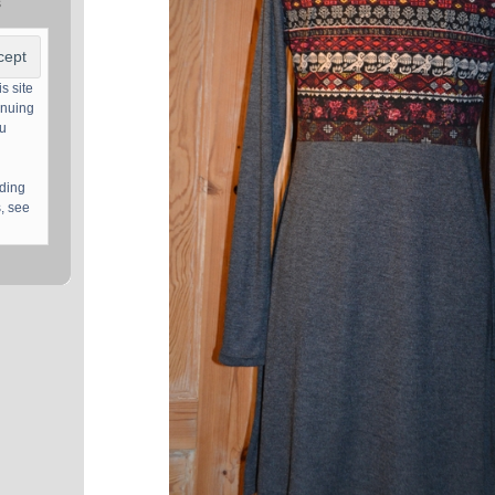
s
s site
inuing
ou
uding
, see