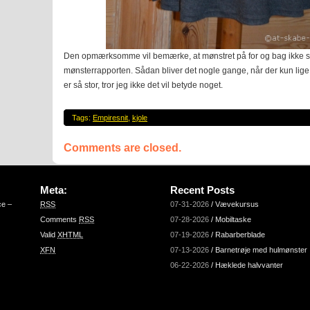
Den opmærksomme vil bemærke, at mønstret på for og bag ikke s
mønsterrapporten. Sådan bliver det nogle gange, når der kun lige 
er så stor, tror jeg ikke det vil betyde noget.
Tags:
Empiresnit
,
kjole
Comments are closed.
Meta:
Recent Posts
ce –
RSS
07-31-2026
/
Vævekursus
Comments
RSS
07-28-2026
/
Mobiltaske
Valid
XHTML
07-19-2026
/
Rabarberblade
XFN
07-13-2026
/
Barnetrøje med hulmønster
06-22-2026
/
Hæklede halvvanter