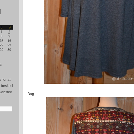
L
S
1
2
8
9
15
16
22
23
29
30
a
 for at
e besked
websted
Bag