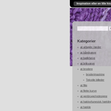
Inspiration eller en lille his
Kategorier
at arbejde i læder
at båndvæve
at batikfarve
at brikvæve
at brodere
broderimaskine
Tekstile billeder
at filte
at flette kurve
at genbruge/redesigne
at hakke/tunesisk hæklin
at hækle