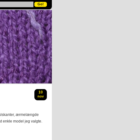
10
nov
l halskanter, ærmelængde
st enkle model jeg valgte.