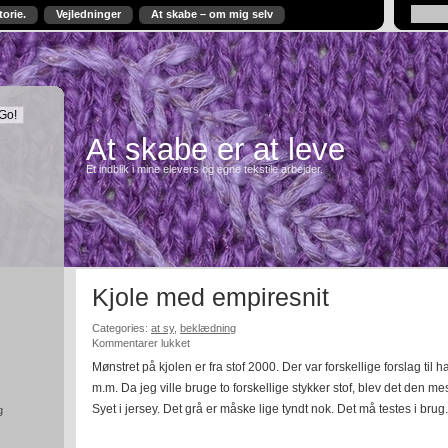
torie.
Vejledninger
At skabe – om mig selv
At skabe er at leve
Et indblik i mine elevers og egne tekstile arbejder.
Kjole med empiresnit
Categories:
at sy
,
beklædning
til
Kommentarer lukket
Kjole
Mønstret på kjolen er fra stof 2000. Der var forskellige forslag ti
med
m.m. Da jeg ville bruge to forskellige stykker stof, blev det den me
empiresnit
Syet i jersey. Det grå er måske lige tyndt nok. Det må testes i brug.
g