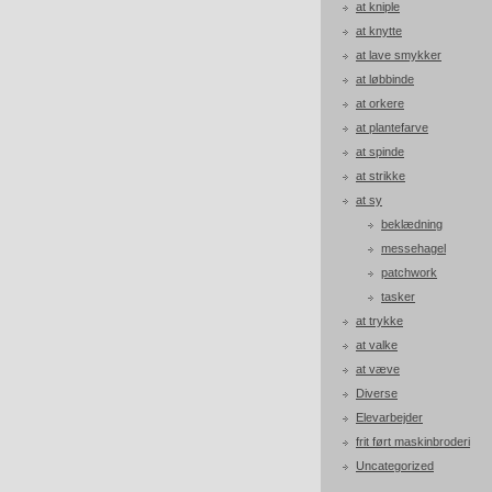
at kniple
at knytte
at lave smykker
at løbbinde
at orkere
at plantefarve
at spinde
at strikke
at sy
beklædning
messehagel
patchwork
tasker
at trykke
at valke
at væve
Diverse
Elevarbejder
frit ført maskinbroderi
Uncategorized