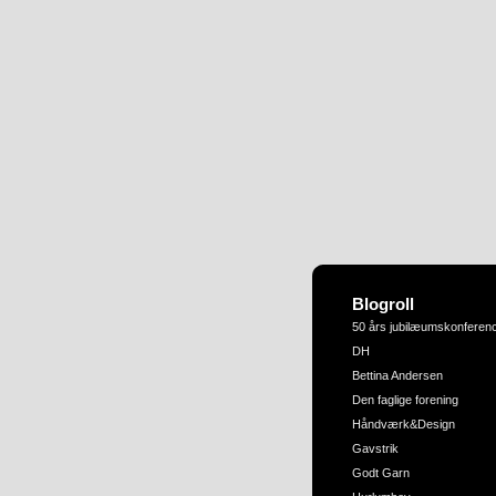
Blogroll
50 års jubilæumskonferen
DH
Bettina Andersen
Den faglige forening
Håndværk&Design
Gavstrik
Godt Garn