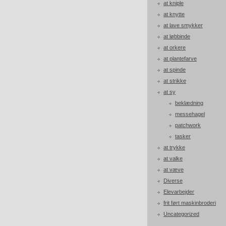
at kniple
at knytte
at lave smykker
at løbbinde
at orkere
at plantefarve
at spinde
at strikke
at sy
beklædning
messehagel
patchwork
tasker
at trykke
at valke
at væve
Diverse
Elevarbejder
frit ført maskinbroderi
Uncategorized