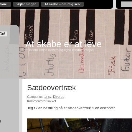
torie.
Vejledninger
At skabe – om mig selv
At skabe er at leve
Et indblik i mine elevers og egne tekstile arbejder.
Sædeovertræk
Categories:
at sy
,
Diverse
til
Kommentarer lukket
Sædeovertræk
Jeg fik en bestilling på et sædeovertræk til en elscooter.
g