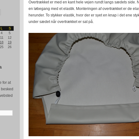
Overtrækket er med en kant hele vejen rundt langs sædets side. N
en løbegang med et elastik. Monteringen af overtrækket er de elast
herunder. To stykker elastik, hvor der er syet en knap i det ene
under sædet når overtrækket er sat på.
L
S
4
5
11
12
18
19
25
26
a
 for at
e besked
websted