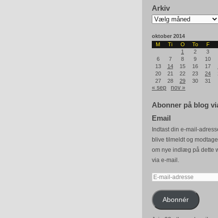
Arkiv
Arkiv
oktober 2014
M
Ti
O
To
F
1
2
3
6
7
8
9
10
13
14
15
16
17
20
21
22
23
24
27
28
29
30
31
« sep
nov »
Abonner på blog vi
Email
Indtast din e-mail-adresse
blive tilmeldt og modtag
om nye indlæg på dette 
via e-mail.
E-
mail-
adresse
Abonnér