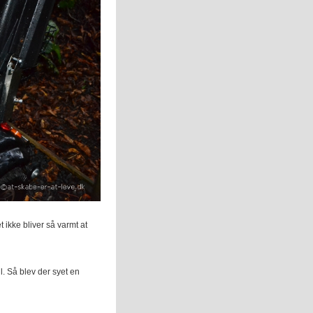
t ikke bliver så varmt at
l. Så blev der syet en