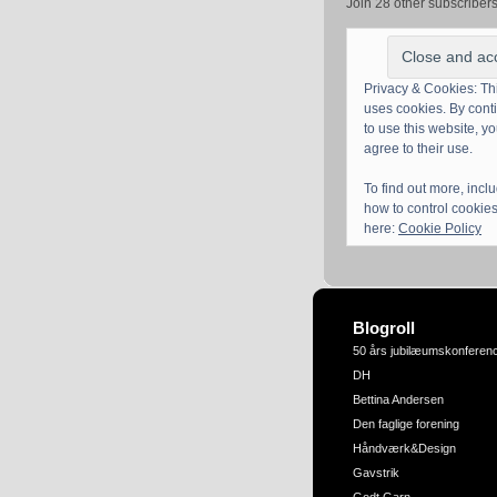
Join 28 other subscriber
Privacy & Cookies: Thi
uses cookies. By cont
to use this website, y
agree to their use.
To find out more, incl
how to control cookies
here:
Cookie Policy
Blogroll
50 års jubilæumskonferen
DH
Bettina Andersen
Den faglige forening
Håndværk&Design
Gavstrik