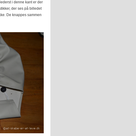
ederst i denne kant er der
ikker, der ses på billedet
 stykke. De knappes sammen