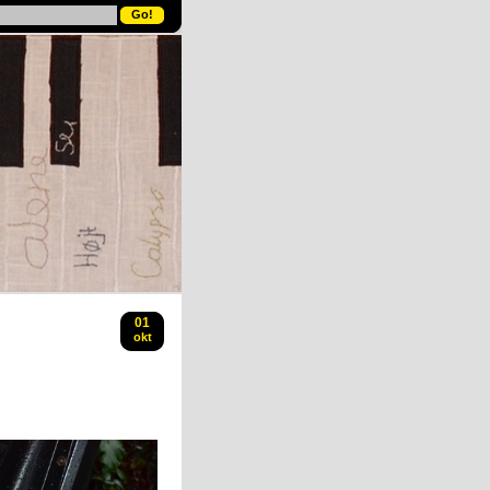
01
okt