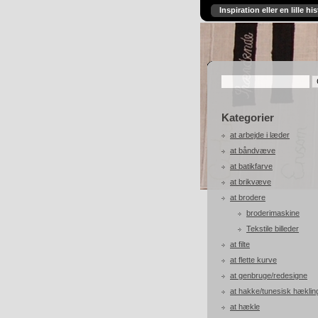
Inspiration eller en lille his
Kategorier
at arbejde i læder
at båndvæve
at batikfarve
at brikvæve
at brodere
broderimaskine
Tekstile billeder
at filte
at flette kurve
at genbruge/redesigne
at hakke/tunesisk hæklin
at hækle