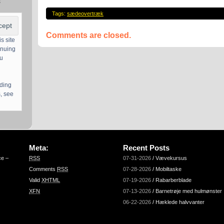
s
Tags:
sædeovertræk
Comments are closed.
s site
inuing
ou
uding
, see
Meta:
Recent Posts
ce –
RSS
07-31-2026
/
Vævekursus
Comments
RSS
07-28-2026
/
Mobiltaske
Valid
XHTML
07-19-2026
/
Rabarberblade
XFN
07-13-2026
/
Barnetrøje med hulmønster
06-22-2026
/
Hæklede halvvanter