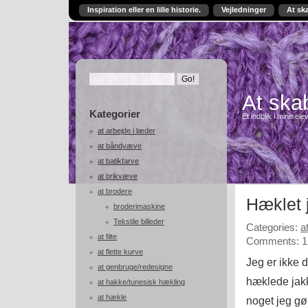
Inspiration eller en lille historie.
Vejledninger
At sk
At skab
Kategorier
Et indblik i mine ele
at arbejde i læder
at båndvæve
at batikfarve
at brikvæve
at brodere
Hæklet 
broderimaskine
Tekstile billeder
Categories:
a
at filte
Comments: 1
at flette kurve
Jeg er ikke 
at genbruge/redesigne
hæklede jakk
at hakke/tunesisk hækling
at hækle
noget jeg gø