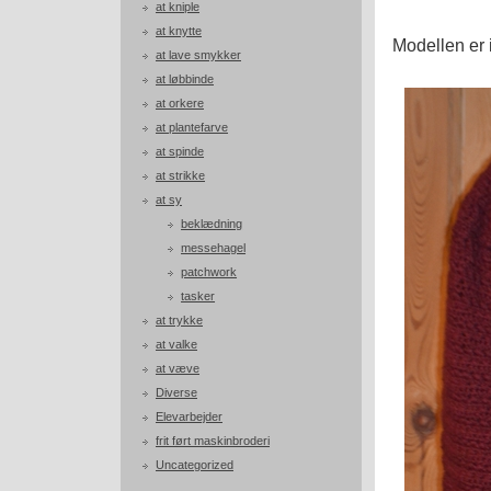
at kniple
at knytte
Modellen er i
at lave smykker
at løbbinde
at orkere
at plantefarve
at spinde
at strikke
at sy
beklædning
messehagel
patchwork
tasker
at trykke
at valke
at væve
Diverse
Elevarbejder
frit ført maskinbroderi
Uncategorized