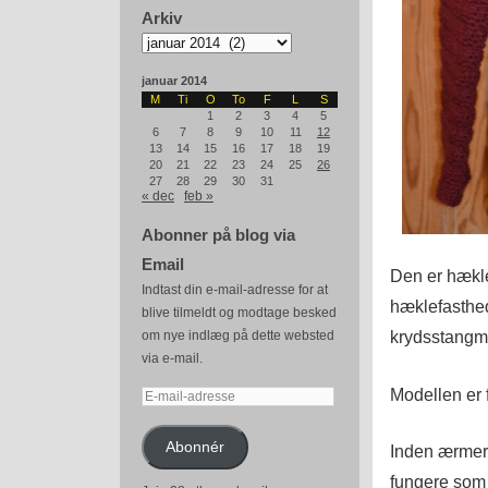
Arkiv
Arkiv
januar 2014
M
Ti
O
To
F
L
S
1
2
3
4
5
6
7
8
9
10
11
12
13
14
15
16
17
18
19
20
21
22
23
24
25
26
27
28
29
30
31
« dec
feb »
Abonner på blog via
Email
Den er hækle
Indtast din e-mail-adresse for at
hæklefasthed
blive tilmeldt og modtage besked
krydsstangm
om nye indlæg på dette websted
via e-mail.
Modellen er 
E-
mail-
adresse
Abonnér
Inden ærmern
fungere som 