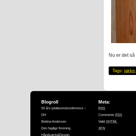
Nu er det så
Tags:
jakke
Blogroll
Meta:
50 års jubilæumskonference –
RSS
DH
Comments
RSS
Bettina Andersen
Valid
XHTML
Den faglige forening
XFN
Håndværk&Design