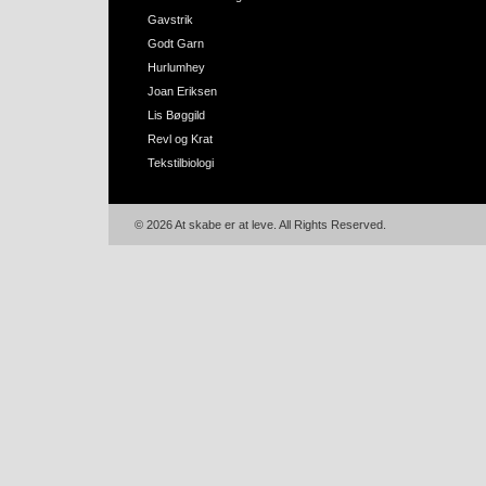
Gavstrik
Godt Garn
Hurlumhey
Joan Eriksen
Lis Bøggild
Revl og Krat
Tekstilbiologi
© 2026 At skabe er at leve. All Rights Reserved.