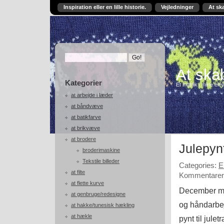
Inspiration eller en lille historie.
Vejledninger
At sk
At skab
Kategorier
Et indblik i mine ele
at arbejde i læder
at båndvæve
at batikfarve
at brikvæve
at brodere
Julepyn
broderimaskine
Tekstile billeder
Categories:
E
at filte
Kommentarer 
at flette kurve
December må
at genbruge/redesigne
og håndarbejd
at hakke/tunesisk hækling
at hækle
pynt til jule