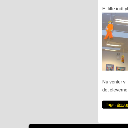
Et lille indt
Nu venter vi 
det eleverne
Tags:
desig