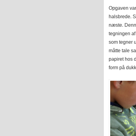
Opgaven var 
halsbrede. S
næste. Denne 
tegningen af
som tegner u
måtte tale s
papiret hos 
form på duk