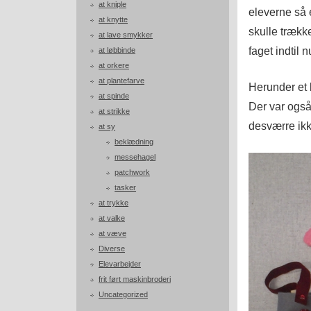
at kniple
eleverne så 
at knytte
skulle trækk
at lave smykker
faget indtil n
at løbbinde
at orkere
at plantefarve
Herunder et l
at spinde
Der var også
at strikke
desværre ikke
at sy
beklædning
messehagel
patchwork
tasker
at trykke
at valke
at væve
Diverse
Elevarbejder
frit ført maskinbroderi
Uncategorized