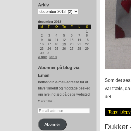
Arkiv
Arkiv
december 2013
M
Ti
O
To
F
L
S
1
2
3
4
5
6
7
8
9
10
11
12
13
14
15
16
17
18
19
20
21
22
23
24
25
26
27
28
29
30
31
« nov
jan »
Abonner på blog via
Email
Som det ses 
Indtast din e-mail-adresse for at
var træls, d
blive tilmeldt og modtage besked
om nye indlæg på dette websted
det.
via e-mail.
E-
Tags:
julepy
mail-
adresse
Abonnér
Dukker 4