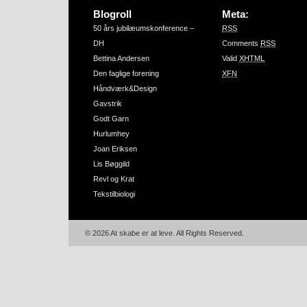
Blogroll
Meta:
50 års jubilæumskonference –
RSS
DH
Comments
RSS
Bettina Andersen
Valid
XHTML
Den faglige forening
XFN
Håndværk&Design
Gavstrik
Godt Garn
Hurlumhey
Joan Eriksen
Lis Bøggild
Revl og Krat
Tekstilbiologi
© 2026 At skabe er at leve. All Rights Reserved.