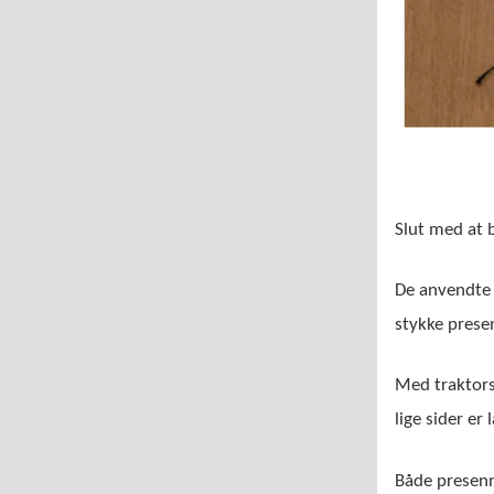
Slut med at 
De anvendte m
stykke prese
Med traktors
lige sider e
Både presenn