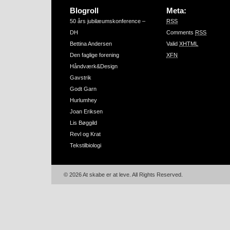
Blogroll
Meta:
50 års jubilæumskonference –
RSS
DH
Comments
RSS
Bettina Andersen
Valid
XHTML
Den faglige forening
XFN
Håndværk&Design
Gavstrik
Godt Garn
Hurlumhey
Joan Eriksen
Lis Bøggild
Revl og Krat
Tekstilbiologi
© 2026 At skabe er at leve. All Rights Reserved.