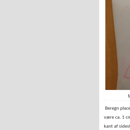
M
Beregn place
være ca. 1 c
kant af sides