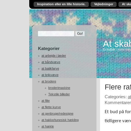
Inspiration eller en lille historie.
Vejledninger
At sk
At skab
Kategorier
Et indblik i mine ele
at arbejde i læder
at båndvæve
at batikfarve
at brikvæve
at brodere
Flere r
broderimaskine
Tekstile billeder
Categories:
a
at filte
Kommentarer 
at flette kurve
Et bud på for
at genbruge/redesigne
at hakke/tunesisk hækling
tidligere vær
at hækle