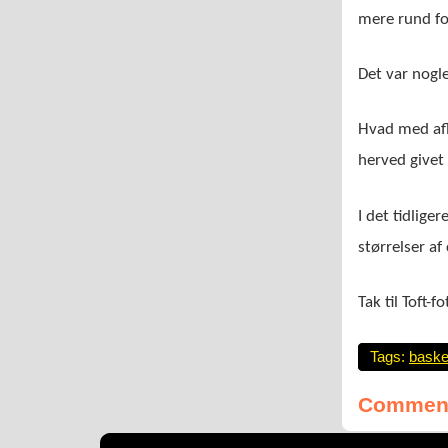
mere rund f
Det var nogle
Hvad med afl
herved givet 
I det tidlige
størrelser af
Tak til Toft-f
Tags:
baske
Comment