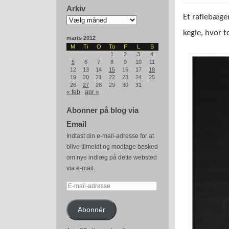
Arkiv
Et raflebæge
Arkiv
kegle, hvor t
marts 2012
M
Ti
O
To
F
L
S
1
2
3
4
5
6
7
8
9
10
11
12
13
14
15
16
17
18
19
20
21
22
23
24
25
26
27
28
29
30
31
« feb
apr »
Abonner på blog via
Email
Indtast din e-mail-adresse for at
blive tilmeldt og modtage besked
om nye indlæg på dette websted
via e-mail.
E-
mail-
adresse
Abonnér