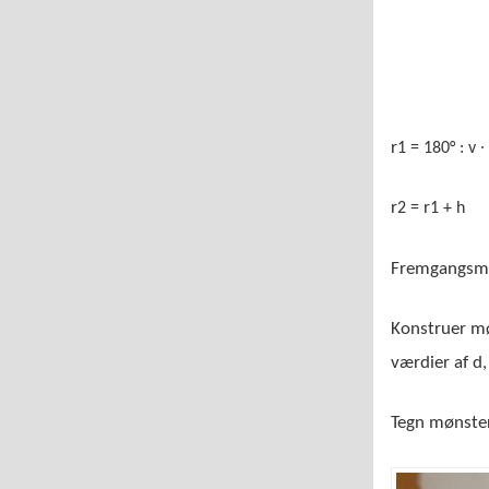
r
1 = 180° : v ∙
r
r
2 =
1 + h
Fremgangsm
Konstruer mø
værdier af d,
Tegn mønster