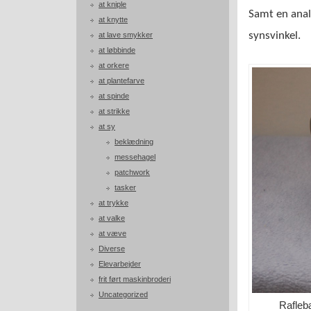
at kniple
Samt en anal
at knytte
synsvinkel.
at lave smykker
at løbbinde
at orkere
at plantefarve
at spinde
at strikke
at sy
beklædning
messehagel
patchwork
tasker
at trykke
at valke
at væve
Diverse
Elevarbejder
frit ført maskinbroderi
Uncategorized
Raflebæ