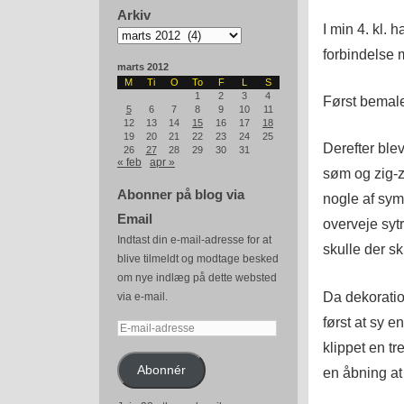
Arkiv
I min 4. kl. 
Arkiv
forbindelse 
marts 2012
M
Ti
O
To
F
L
S
1
2
3
4
Først bemaled
5
6
7
8
9
10
11
12
13
14
15
16
17
18
19
20
21
22
23
24
25
Derefter ble
26
27
28
29
30
31
« feb
apr »
søm og zig-z
Abonner på blog via
nogle af sy
Email
overveje sytr
Indtast din e-mail-adresse for at
skulle der s
blive tilmeldt og modtage besked
om nye indlæg på dette websted
Da dekoration
via e-mail.
først at sy e
E-
klippet en t
mail-
adresse
Abonnér
en åbning a