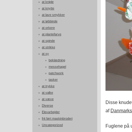
at kniple
at knytte
at lave smykker
at løbbinde
at orkere
at plantefarve
at spinde
at strikke
at sy
beklædning
messehagel
patchwork
tasker
at trykke
at valke
at væve
Disse knudefu
Diverse
af
Danmarks 
Elevarbejder
frit ført maskinbroderi
Uncategorized
Fuglene på ud