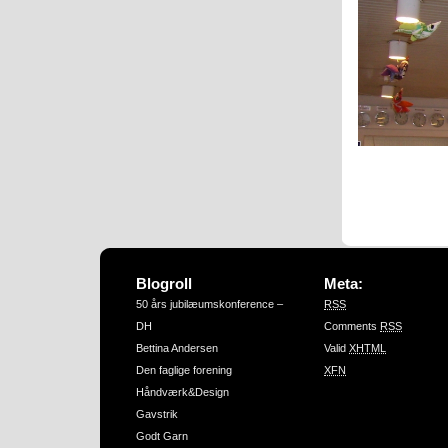
Blogroll
Meta:
50 års jubilæumskonference –
RSS
DH
Comments
RSS
Bettina Andersen
Valid
XHTML
Den faglige forening
XFN
Håndværk&Design
Gavstrik
Godt Garn