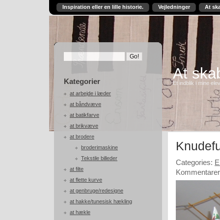
Inspiration eller en lille historie.
Vejledninger
At sk
At skab
Kategorier
Et indblik i mine ele
at arbejde i læder
at båndvæve
at batikfarve
at brikvæve
at brodere
Knudefu
broderimaskine
Tekstile billeder
Categories:
E
at filte
Kommentarer 
at flette kurve
at genbruge/redesigne
at hakke/tunesisk hækling
at hækle