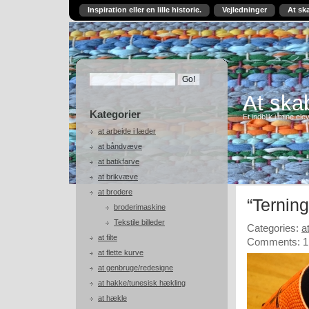
Inspiration eller en lille historie.
Vejledninger
At sk
At skab
Kategorier
Et indblik i mine ele
at arbejde i læder
at båndvæve
at batikfarve
at brikvæve
at brodere
“Terning
broderimaskine
Tekstile billeder
Categories:
a
at filte
Comments: 1
at flette kurve
at genbruge/redesigne
at hakke/tunesisk hækling
at hækle