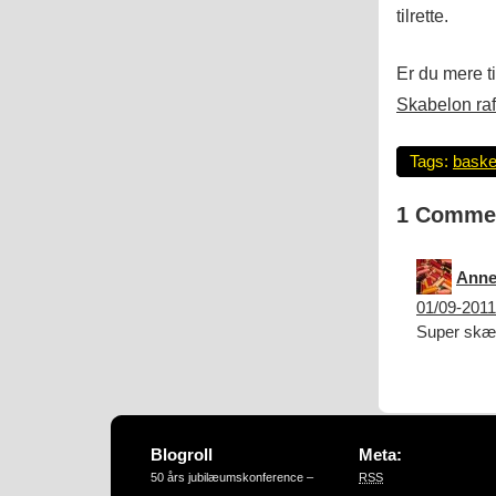
tilrette.
Er du mere t
Skabelon ra
Tags:
baske
1 Comme
Anne
01/09-2011
Super skæg
Blogroll
Meta:
50 års jubilæumskonference –
RSS