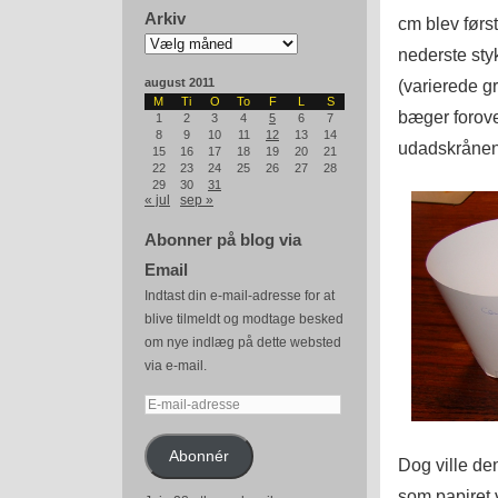
Arkiv
cm blev førs
Arkiv
nederste styk
august 2011
(varierede gr
M
Ti
O
To
F
L
S
bæger forove
1
2
3
4
5
6
7
8
9
10
11
12
13
14
udadskrånen
15
16
17
18
19
20
21
22
23
24
25
26
27
28
29
30
31
« jul
sep »
Abonner på blog via
Email
Indtast din e-mail-adresse for at
blive tilmeldt og modtage besked
om nye indlæg på dette websted
via e-mail.
E-
mail-
adresse
Abonnér
Dog ville den
som papiret v