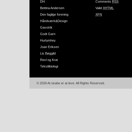
DH
Comments
RSS
Bettina Andersen
Valid
XHTML
Den faglige forening
XFN
Håndværk&Design
Gavstrik
Godt Garn
Hurlumhey
Joan Eriksen
Lis Bøggild
Revl og Krat
Tekstilbiologi
© 2026 At skabe er at leve. All Rights Reserved.