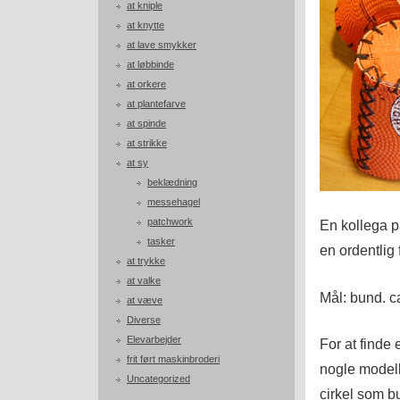
at kniple
at knytte
at lave smykker
at løbbinde
at orkere
at plantefarve
at spinde
at strikke
at sy
beklædning
messehagel
patchwork
En kollega p
tasker
en ordentlig 
at trykke
at valke
Mål: bund. ca
at væve
Diverse
Elevarbejder
For at finde 
frit ført maskinbroderi
nogle modelle
Uncategorized
cirkel som b