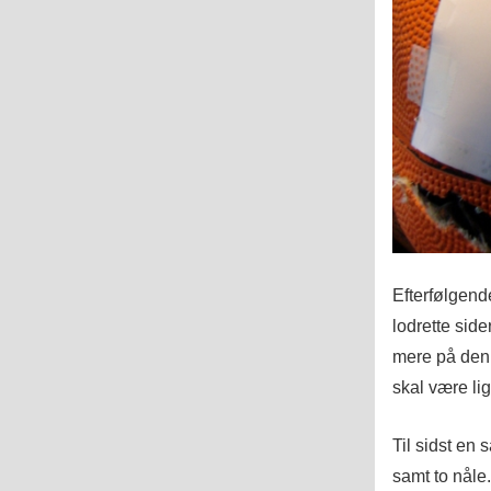
Efterfølgend
lodrette sid
mere på den 
skal være li
Til sidst en
samt to nåle.