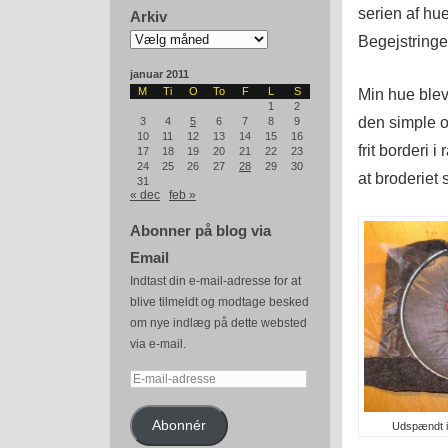
serien af huer
Arkiv
Arkiv
Begejstringe
januar 2011
Min hue blev
M
Ti
O
To
F
L
S
1
2
den simple o
3
4
5
6
7
8
9
10
11
12
13
14
15
16
frit borderi 
17
18
19
20
21
22
23
24
25
26
27
28
29
30
at broderiet
31
« dec
feb »
Abonner på blog via
Email
Indtast din e-mail-adresse for at
blive tilmeldt og modtage besked
om nye indlæg på dette websted
via e-mail.
E-
mail-
adresse
Abonnér
Udspændt i