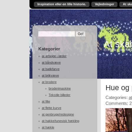
Inspiration eller en lille historie.
Vejledninger
At sk
At skab
Kategorier
Et indblik i mine ele
at arbejde i læder
at båndvæve
at batikfarve
at brikvæve
at brodere
Hue og 
broderimaskine
Tekstile billeder
Categories:
a
at filte
Comments: 2
at flette kurve
at genbruge/redesigne
at hakke/tunesisk hækling
at hækle