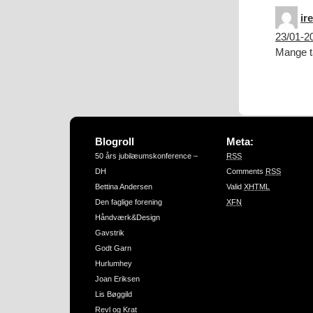
ir
23/01-20
Mange ta
Blogroll
Meta:
50 års jubilæumskonference –
RSS
DH
Comments
RSS
Bettina Andersen
Valid
XHTML
Den faglige forening
XFN
Håndværk&Design
Gavstrik
Godt Garn
Hurlumhey
Joan Eriksen
Lis Bøggild
Revl og Krat