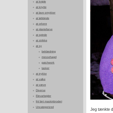
at kniple
at knytte
at lave smykker
at løbbinde
at orkere
at plantefarve
at spinde
at strikke
at sy
beklædning
messehagel
patchwork
tasker
at trykke
at valke
at væve
Diverse
Elevarbejder
frit ført maskinbroderi
Uncategorized
Jeg tænkte d