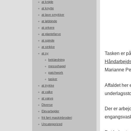
at kniple
at knytte
at lave smykker
at løbbinde
at orkere
at plantefarve
at spinde
at strikke
Tasken er på
at sy
beklædning
Håndarbejds
messehagel
Marianne Pe
patchwork
tasker
Affaldet her
at trykke
at valke
underlagssto
at væve
Diverse
Der er arbejd
Elevarbejder
engangsvask
frit ført maskinbroderi
Uncategorized