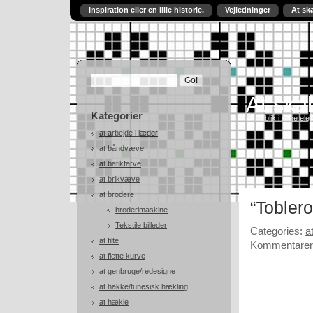
Inspiration eller en lille historie.
Vejledninger
At sk
At skab
Kategorier
Et indblik i mine ele
at arbejde i læder
at båndvæve
at batikfarve
at brikvæve
at brodere
“Tobler
broderimaskine
Tekstile billeder
Categories:
a
at filte
Kommentarer 
at flette kurve
at genbruge/redesigne
at hakke/tunesisk hækling
at hækle