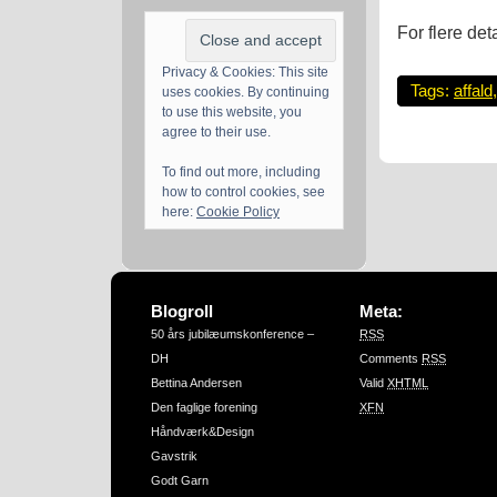
For flere det
Privacy & Cookies: This site
Tags:
affald
uses cookies. By continuing
to use this website, you
agree to their use.
To find out more, including
how to control cookies, see
here:
Cookie Policy
Blogroll
Meta:
50 års jubilæumskonference –
RSS
DH
Comments
RSS
Bettina Andersen
Valid
XHTML
Den faglige forening
XFN
Håndværk&Design
Gavstrik
Godt Garn