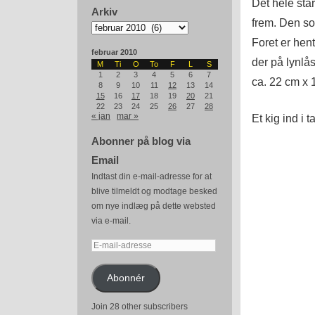
Det hele sta
Arkiv
frem. Den so
Arkiv
Foret er hen
februar 2010
der på lynlå
M
Ti
O
To
F
L
S
1
2
3
4
5
6
7
ca. 22 cm x 
8
9
10
11
12
13
14
15
16
17
18
19
20
21
22
23
24
25
26
27
28
« jan
mar »
Et kig ind i 
Abonner på blog via
Email
Indtast din e-mail-adresse for at
blive tilmeldt og modtage besked
om nye indlæg på dette websted
via e-mail.
E-
mail-
adresse
Abonnér
Join 28 other subscribers