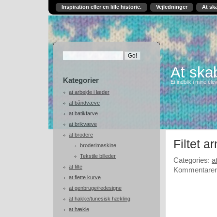
Inspiration eller en lille historie.
Vejledninger
At sk
At skab
Kategorier
Et indblik i mine ele
at arbejde i læder
at båndvæve
at batikfarve
at brikvæve
at brodere
Filtet 
broderimaskine
Tekstile billeder
Categories:
at
at filte
Kommentarer 
at flette kurve
at genbruge/redesigne
at hakke/tunesisk hækling
at hækle