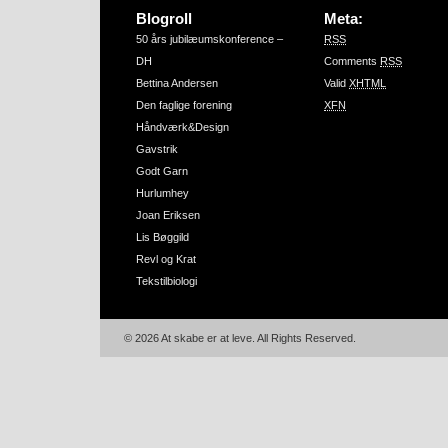
Blogroll
Meta:
50 års jubilæumskonference –
RSS
DH
Comments
RSS
Bettina Andersen
Valid
XHTML
Den faglige forening
XFN
Håndværk&Design
Gavstrik
Godt Garn
Hurlumhey
Joan Eriksen
Lis Bøggild
Revl og Krat
Tekstilbiologi
© 2026 At skabe er at leve. All Rights Reserved.