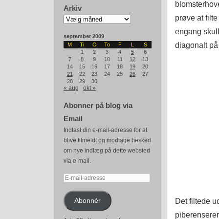
blomsterhove
Arkiv
prøve at filt
Arkiv
engang skulle
september 2009
diagonalt på 
M
Ti
O
To
F
L
S
1
2
3
4
5
6
7
8
9
10
11
12
13
14
15
16
17
18
19
20
21
22
23
24
25
26
27
28
29
30
« aug
okt »
Abonner på blog via
Email
Indtast din e-mail-adresse for at
blive tilmeldt og modtage besked
om nye indlæg på dette websted
via e-mail.
E-
mail-
adresse
Det filtede 
Abonnér
piberenseren