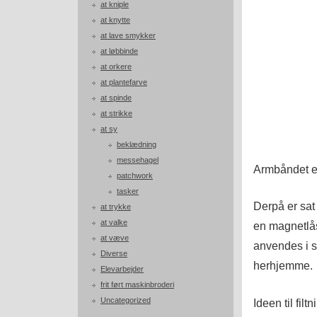
at kniple
at knytte
at lave smykker
at løbbinde
at orkere
at plantefarve
at spinde
at strikke
at sy
beklædning
messehagel
Armbåndet er 
patchwork
tasker
Derpå er sat
at trykke
at valke
en magnetlå
at væve
anvendes i 
Diverse
herhjemme.
Elevarbejder
frit ført maskinbroderi
Uncategorized
Ideen til filt