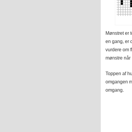
Mønstret er 
en gang, er d
vurdere om fl
mønstre når
Toppen af hue
omgangen med
omgang.