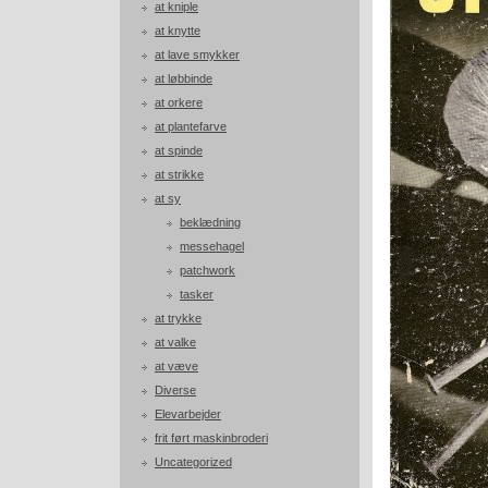
at kniple
at knytte
at lave smykker
at løbbinde
at orkere
at plantefarve
at spinde
at strikke
at sy
beklædning
messehagel
patchwork
tasker
at trykke
at valke
at væve
Diverse
Elevarbejder
frit ført maskinbroderi
Uncategorized