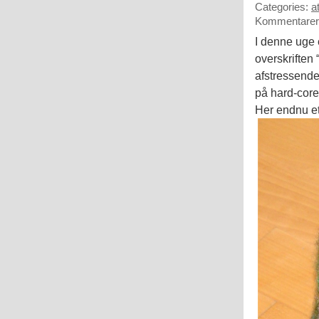
Categories:
a
Kommentarer 
I denne uge 
overskriften 
afstressend
på hard-core
Her endnu et 