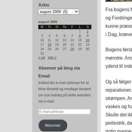
Arkiv
Fra bogens fo
Arkiv
og Fordringer
august 2009
kunne præsen
M
Ti
O
To
F
L
S
1
2
i Dag, kræve
3
4
5
6
7
8
9
10
11
12
13
14
15
16
17
18
19
20
21
22
23
Bogens første
24
25
26
27
28
29
30
31
mønstre. Ande
« jul
sep »
yderst til ind
Abonner på blog via
Email
Og så følger
Indtast din e-mail-adresse for at
blive tilmeldt og modtage besked
reparationer.
om nye indlæg på dette websted
strømpen. An
via e-mail.
vaskes og hæn
E-
Skulle det ik
mail-
perlestrik, 
adresse
Abonnér
rigtig mange