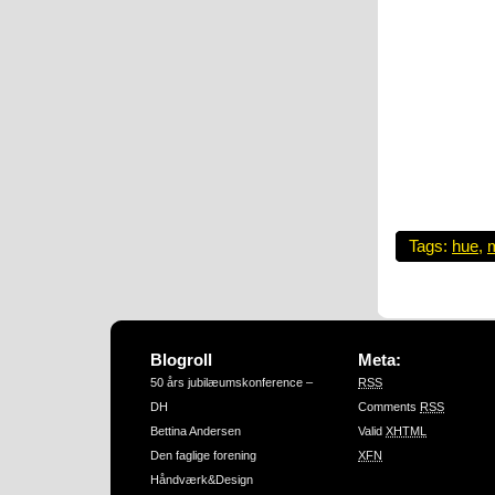
Tags:
hue
,
m
Blogroll
Meta:
50 års jubilæumskonference –
RSS
DH
Comments
RSS
Bettina Andersen
Valid
XHTML
Den faglige forening
XFN
Håndværk&Design