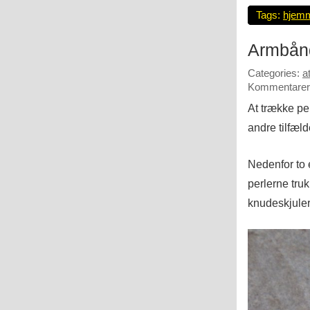
Tags:
hjem
Armbånd
Categories:
a
Kommentarer 
At trække pe
andre tilfæl
Nedenfor to 
perlerne tru
knudeskjuler.