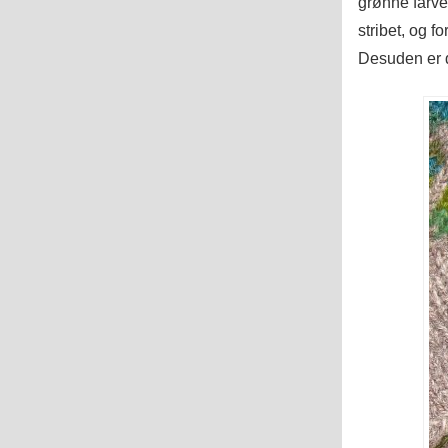
grønne farve
stribet, og f
Desuden er d