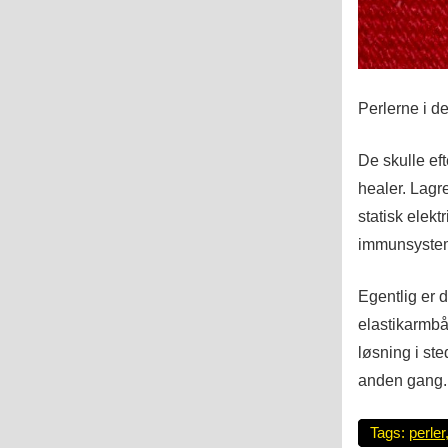
Perlerne i d
De skulle ef
healer. Lagre
statisk elekt
immunsystem
Egentlig er d
elastikarmbå
løsning i ste
anden gang.
Tags:
perler