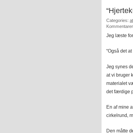
“Hjertek
Categories:
a
Kommentarer 
Jeg læste forn
“Også det at
Jeg synes de
at vi bruger 
materialet v
det færdige 
En af mine af
cirkelrund, 
Den måtte der