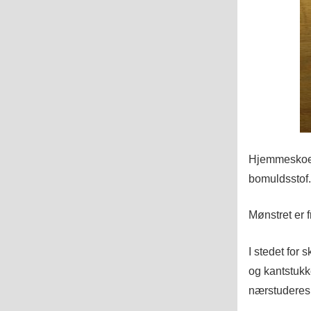
Hjemmeskoene
bomuldsstof.
Mønstret er f
I stedet for
og kantstukke
nærstuderes, 