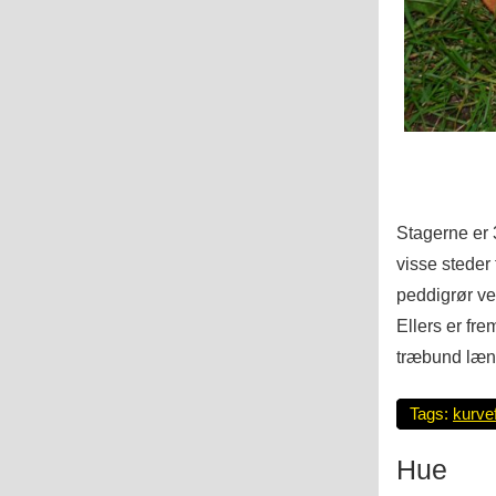
Stagerne er 
visse steder 
peddigrør ve
Ellers er f
træbund læn
Tags:
kurvef
Hue