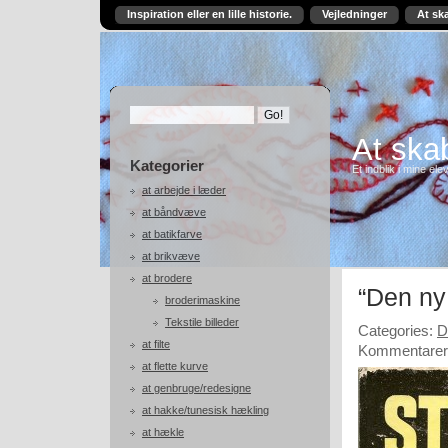
Inspiration eller en lille historie.
Vejledninger
At sk
At skab
Kategorier
Et indblik i mine ele
at arbejde i læder
at båndvæve
at batikfarve
at brikvæve
at brodere
“Den ny
broderimaskine
Tekstile billeder
Categories:
D
at filte
Kommentarer 
at flette kurve
at genbruge/redesigne
at hakke/tunesisk hækling
at hækle