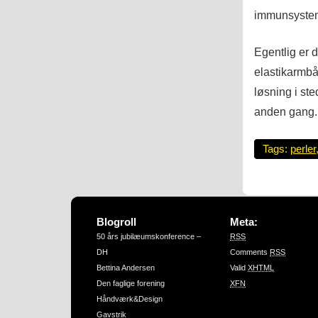
immunsystem
Egentlig er d
elastikarmbå
løsning i ste
anden gang.
Tags:
perler
Blogroll
Meta:
50 års jubilæumskonference –
RSS
DH
Comments
RSS
Bettina Andersen
Valid
XHTML
Den faglige forening
XFN
Håndværk&Design
Gavstrik