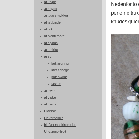
at kniple
Nedenfor to 
at knytte
perlerne tru
at lave smykker
knudeskjuler.
at løbbinde
at orkere
at plantefarve
at spinde
at strikke
at sy
beklædning
messehagel
patchwork
tasker
at trykke
at valke
at væve
Diverse
Elevarbejder
frit ført maskinbroderi
Uncategorized