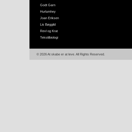
Godt Garn
Hurlumhey
Joan Eriksen
Lis Bøggild
Revl og Krat
Tekstilbiologi
© 2026 At skabe er at leve. All Rights Reserved.