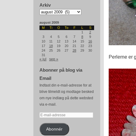
Arkiv
Arkiv
august 2009
M
Ti
O
To
F
L
S
1
2
3
4
5
6
7
8
9
10
11
12
13
14
15
16
17
18
19
20
21
22
23
24
25
26
27
28
29
30
31
Perlerne er g
« jul
sep »
Abonner på blog via
Email
Indtast din e-mail-adresse for at
blive tilmeldt og modtage besked
om nye indlæg på dette websted
via e-mail.
E-
mail-
adresse
Abonnér