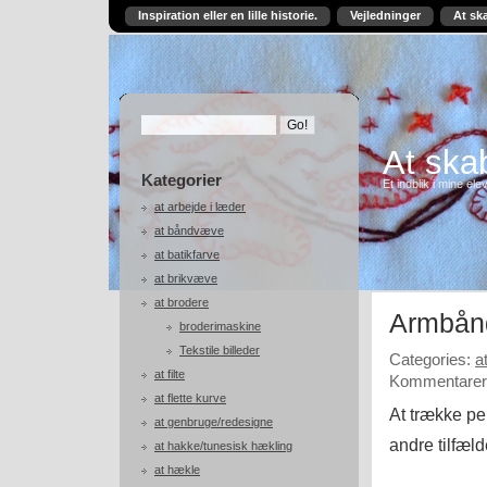
Inspiration eller en lille historie.
Vejledninger
At sk
At skab
Kategorier
Et indblik i mine ele
at arbejde i læder
at båndvæve
at batikfarve
at brikvæve
at brodere
Armbånd
broderimaskine
Tekstile billeder
Categories:
a
at filte
Kommentarer 
at flette kurve
At trække pe
at genbruge/redesigne
andre tilfæl
at hakke/tunesisk hækling
at hækle