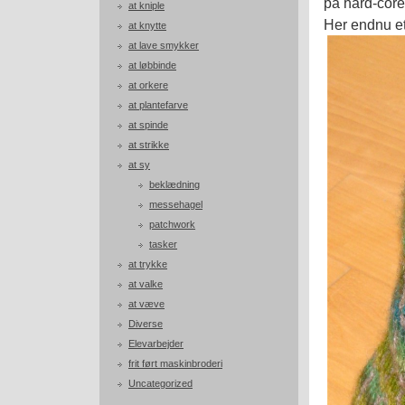
på hard-core
at kniple
Her endnu et 
at knytte
at lave smykker
at løbbinde
at orkere
at plantefarve
at spinde
at strikke
at sy
beklædning
messehagel
patchwork
tasker
at trykke
at valke
at væve
Diverse
Elevarbejder
frit ført maskinbroderi
Uncategorized