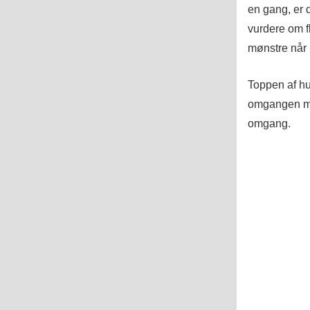
en gang, er d
vurdere om fl
mønstre når
Toppen af hue
omgangen med
omgang.