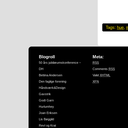
Tags:
hue
,
m
Blogroll
Meta:
50 års jubilæumskonference –
RSS
DH
Comments
RSS
Bettina Andersen
Valid
XHTML
Den faglige forening
XFN
Håndværk&Design
Gavstrik
Godt Garn
Hurlumhey
Joan Eriksen
Lis Bøggild
Revl og Krat