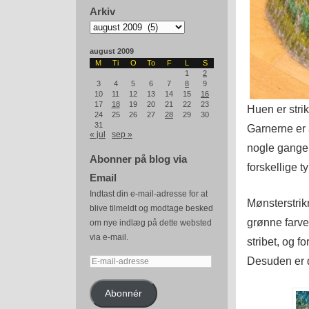
Arkiv
Arkiv
august 2009
M
Ti
O
To
F
L
S
1
2
3
4
5
6
7
8
9
10
11
12
13
14
15
16
17
18
19
20
21
22
23
Huen er strik
24
25
26
27
28
29
30
31
Garnerne er 
« jul
sep »
nogle gange s
Abonner på blog via
forskellige t
Email
Indtast din e-mail-adresse for at
Mønsterstrik
blive tilmeldt og modtage besked
grønne farve
om nye indlæg på dette websted
via e-mail.
stribet, og f
Desuden er d
E-
mail-
adresse
Abonnér