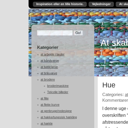
Inspiration eller en lille historie.
Vejledninger
At sk
At skab
Kategorier
Et indblik i mine ele
at arbejde i læder
at båndvæve
at batikfarve
at brikvæve
at brodere
Hue
broderimaskine
Tekstile billeder
Categories:
a
at filte
Kommentarer 
at flette kurve
I denne uge 
at genbruge/redesigne
overskriften 
at hakke/tunesisk hækling
afstressend
at hækle