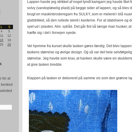
Lappen havde jeg strikket af noget tyndt kamgarn jeg havde fået 
solvy (vandopløselig plast) på begge sider af lappen, og så blev de
brugt en maskinbroderegarn fra SULKY, som er meleret i blå nua
glatstrikket, så den rullede slemt i kanterne. For at stabilisere og
syet ud i plasten. Alm. sytråd. Det går fint så længe man husker, at
L
S
4
5
hæfte sig i det i forvejen syede.
11
12
18
19
25
26
Vel hjemme fra kurset skulle tasken gøres færdig. Det blev lappe
taskens størrelse og øvrige design. Og så var det hele selvfølgeli
størrelse. Jeg havde som krav, at hanken skulle være en skulderre
a
at give tasken bredde.
Klappen på tasken er dekoreret på samme vis som den grønne la
 for at
e besked
websted