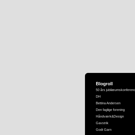
Blogroll
50 års jubilæumskonferen
DH
Bettina Andersen
Den faglige forening
Håndværk&Design
Gavstrik
Godt Garn