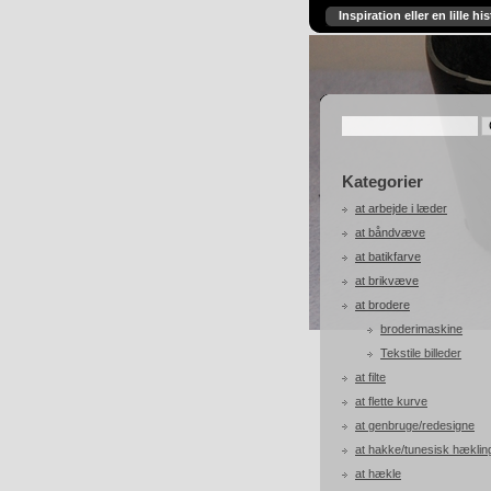
Inspiration eller en lille his
Kategorier
at arbejde i læder
at båndvæve
at batikfarve
at brikvæve
at brodere
broderimaskine
Tekstile billeder
at filte
at flette kurve
at genbruge/redesigne
at hakke/tunesisk hæklin
at hækle