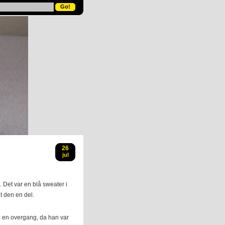
26
jul
. Det var en blå sweater i
t den en del.
en en overgang, da han var