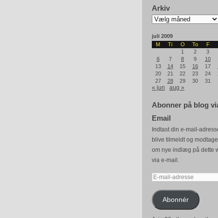
Arkiv
Arkiv
juli 2009
M
Ti
O
To
F
1
2
3
6
7
8
9
10
13
14
15
16
17
20
21
22
23
24
27
28
29
30
31
« jun
aug »
Abonner på blog vi
Email
Indtast din e-mail-adresse
blive tilmeldt og modtag
om nye indlæg på dette 
via e-mail.
E-
mail-
adresse
Abonnér