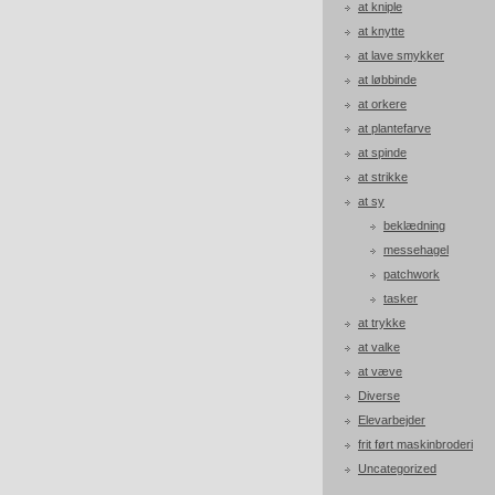
at kniple
at knytte
at lave smykker
at løbbinde
at orkere
at plantefarve
at spinde
at strikke
at sy
beklædning
messehagel
patchwork
tasker
at trykke
at valke
at væve
Diverse
Elevarbejder
frit ført maskinbroderi
Uncategorized