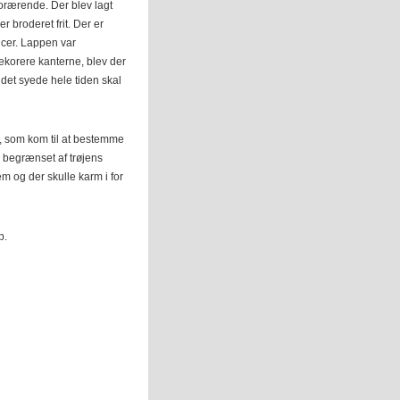
forærende. Der blev lagt
r broderet frit. Der er
ncer. Lappen var
 dekorere kanterne, blev der
 det syede hele tiden skal
n, som kom til at bestemme
g begrænset af trøjens
m og der skulle karm i for
p.