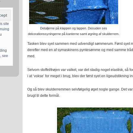
s
s site
Detaljerne på klappen og lappen. Desuden ses
inuing
dekorationssyningerne på kanterne samt øgning af skulderrem.
ou
Tasken blev syet sammen med udvendigt sømmerum. Først syet me
derefter med en af symaskinens pyntesømme og med samme tråd s
uding
, see
med.
Selvom stoffet/trøjen var valket, var det stadig noget elastisk, så 
i at ‘vokse’ for meget i brug, blev der først syet en ligeudstikning 
Og så blev skulderremmen selvfølgelig øget nogle gange. Det var 
brugt til dette formål.