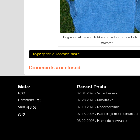
Bagsiden af tasken. Ribkanten vidner om en fortid
sweater.
Tags:
genbrug
,
redesign
,
taske
Comments are closed.
Meta:
Recent Posts
ce –
RSS
07-31-2026
/
Vævekursus
Comments
RSS
07-28-2026
/
Mobiltaske
Valid
XHTML
07-19-2026
/
Rabarberblade
XFN
07-13-2026
/
Barnetrøje med hulmønster
06-22-2026
/
Hæklede halvvanter