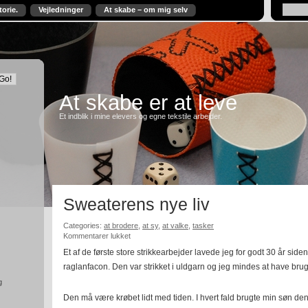
torie.
Vejledninger
At skabe – om mig selv
At skabe er at leve
Et indblik i mine elevers og egne tekstile arbejder.
Sweaterens nye liv
Categories:
at brodere
,
at sy
,
at valke
,
tasker
til
Kommentarer lukket
Sweaterens
Et af de første store strikkearbejder lavede jeg for godt 30 år siden
nye
raglanfacon. Den var strikket i uldgarn og jeg mindes at have brug
liv
g
Den må være krøbet lidt med tiden. I hvert fald brugte min søn d