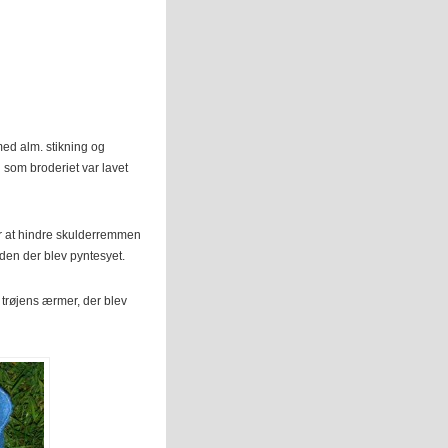
d alm. stikning og
om broderiet var lavet
for at hindre skulderremmen
inden der blev pyntesyet.
trøjens ærmer, der blev