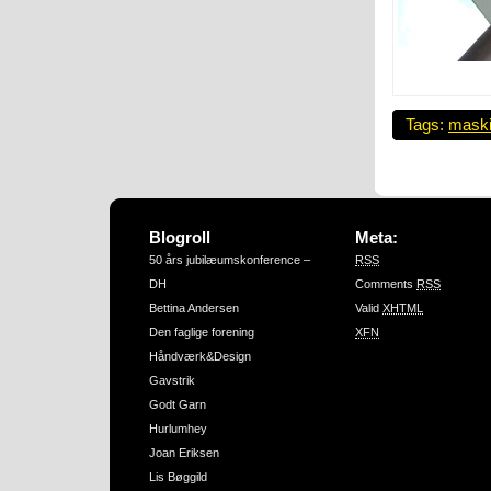
Tags:
maski
Blogroll
Meta:
50 års jubilæumskonference –
RSS
DH
Comments
RSS
Bettina Andersen
Valid
XHTML
Den faglige forening
XFN
Håndværk&Design
Gavstrik
Godt Garn
Hurlumhey
Joan Eriksen
Lis Bøggild