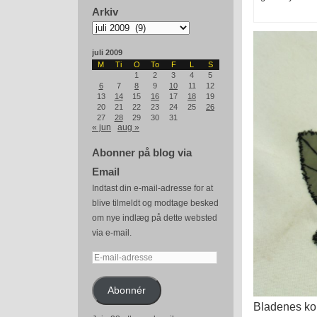
Arkiv
Arkiv
juli 2009
M
Ti
O
To
F
L
S
1
2
3
4
5
6
7
8
9
10
11
12
13
14
15
16
17
18
19
20
21
22
23
24
25
26
27
28
29
30
31
« jun
aug »
Abonner på blog via
Email
Indtast din e-mail-adresse for at
blive tilmeldt og modtage besked
om nye indlæg på dette websted
via e-mail.
E-
mail-
adresse
Abonnér
Bladenes kont