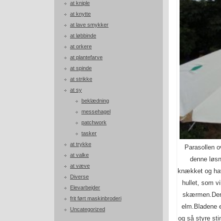
at kniple
at knytte
at lave smykker
at løbbinde
at orkere
at plantefarve
at spinde
at strikke
at sy
beklædning
messehagel
patchwork
tasker
at trykke
Parasollen o
at valke
denne løsn
at væve
knækket og hav
Diverse
hullet, som vi
Elevarbejder
skærmen.Der 
frit ført maskinbroderi
elm.Bladene e
Uncategorized
og så styre sti