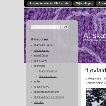
Inspiration eller en lille historie.
Vejledninger
At sk
At skab
Kategorier
Et indblik i mine ele
at arbejde i læder
at båndvæve
at batikfarve
at brikvæve
at brodere
“Løvfald
broderimaskine
Tekstile billeder
Categories:
a
at filte
Comments: 2
at flette kurve
at genbruge/redesigne
at hakke/tunesisk hækling
at hækle