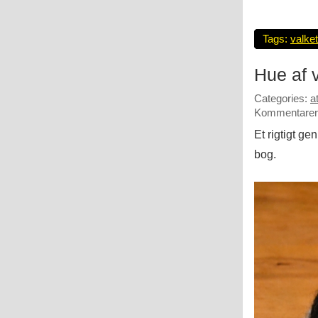
Tags:
valket
Hue af v
Categories:
a
Kommentarer 
Et rigtigt g
bog.