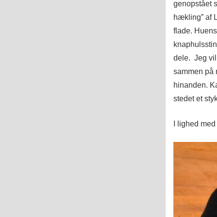
genopstået so
hækling” af 
flade. Huens
knaphulsstin
dele. Jeg vil
sammen på m
hinanden. Ka
stedet et st
I lighed med 