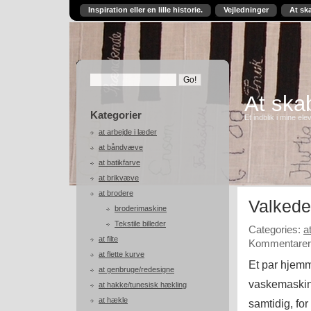
Inspiration eller en lille historie.
Vejledninger
At sk
At skab
Kategorier
Et indblik i mine ele
at arbejde i læder
at båndvæve
at batikfarve
at brikvæve
at brodere
Valked
broderimaskine
Tekstile billeder
Categories:
a
at filte
Kommentarer 
at flette kurve
Et par hjemme
at genbruge/redesigne
vaskemaskine
at hakke/tunesisk hækling
at hækle
samtidig, for