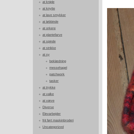
at kniple
at knytte
at lave smykker
at løbbinde
at orkere
at plantefarve
at spinde
at strikke
at sy
beklædning
messehagel
patchwork
tasker
at trykke
at valke
at væve
Diverse
Elevarbejder
frit ført maskinbroderi
Uncategorized