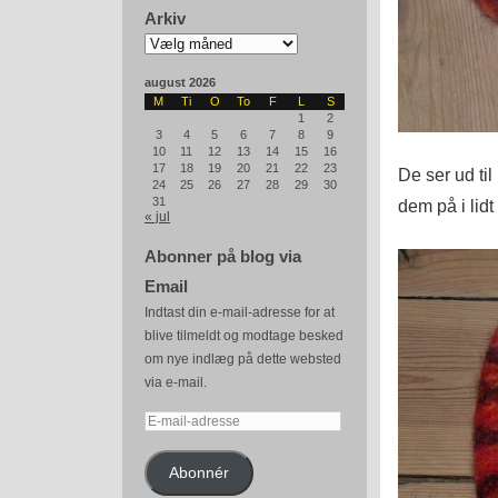
Arkiv
Arkiv
august 2026
M
Ti
O
To
F
L
S
1
2
3
4
5
6
7
8
9
10
11
12
13
14
15
16
17
18
19
20
21
22
23
De ser ud til
24
25
26
27
28
29
30
31
dem på i lidt
« jul
Abonner på blog via
Email
Indtast din e-mail-adresse for at
blive tilmeldt og modtage besked
om nye indlæg på dette websted
via e-mail.
E-
mail-
adresse
Abonnér