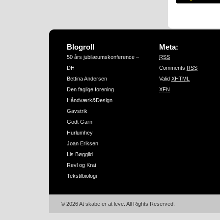
Blogroll
Meta:
50 års jubilæumskonference –
RSS
DH
Comments
RSS
Bettina Andersen
Valid
XHTML
Den faglige forening
XFN
Håndværk&Design
Gavstrik
Godt Garn
Hurlumhey
Joan Eriksen
Lis Bøggild
Revl og Krat
Tekstilbiologi
© 2026 At skabe er at leve. All Rights Reserved.