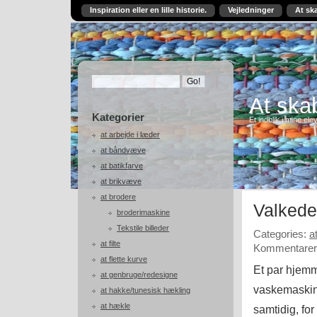
Inspiration eller en lille historie.
Vejledninger
At sk
At skab
Kategorier
Et indblik i mine ele
at arbejde i læder
at båndvæve
at batikfarve
at brikvæve
at brodere
Valked
broderimaskine
Tekstile billeder
Categories:
a
at filte
Kommentarer 
at flette kurve
Et par hjemme
at genbruge/redesigne
vaskemaskine
at hakke/tunesisk hækling
at hækle
samtidig, for