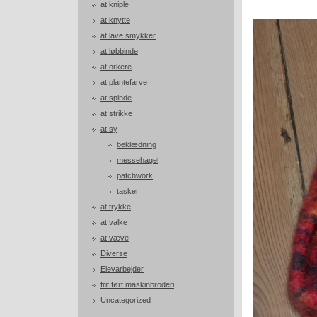
at kniple
at knytte
at lave smykker
at løbbinde
at orkere
at plantefarve
at spinde
at strikke
at sy
beklædning
messehagel
patchwork
tasker
at trykke
at valke
at væve
Diverse
Elevarbejder
frit ført maskinbroderi
Uncategorized