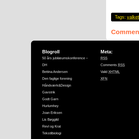
Tags:
valket
Comment
Blogroll
Meta:
50 års jubilæumskonference –
RSS
DH
Comments
RSS
Bettina Andersen
Valid
XHTML
Den faglige forening
XFN
Håndværk&Design
Gavstrik
Godt Garn
Hurlumhey
Joan Eriksen
Lis Bøggild
Revl og Krat
Tekstilbiologi