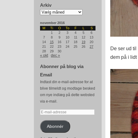
Arkiv
Arkiv
november 2016
M
Ti
O
To
F
L
S
1
2
3
4
5
6
7
8
9
10
11
12
13
14
15
16
17
18
19
20
21
22
23
24
25
26
27
De ser ud til
28
29
30
« okt
dec »
dem på i lidt
Abonner på blog via
Email
Indtast din e-mail-adresse for at
blive tilmeldt og modtage besked
om nye indlæg på dette websted
via e-mail.
E-
mail-
adresse
Abonnér