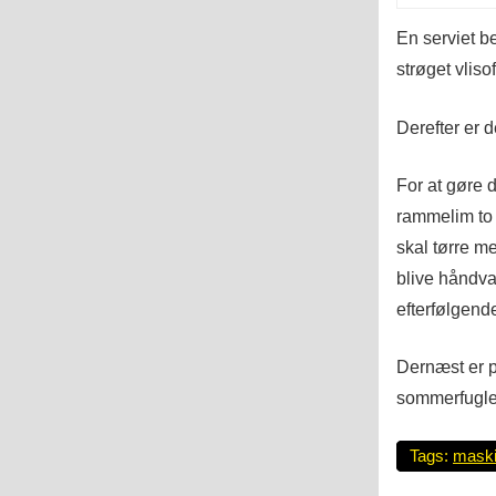
En serviet be
strøget vliso
Derefter er 
For at gøre 
rammelim to 
skal tørre m
blive håndva
efterfølgend
Dernæst er p
sommerfugle 
Tags:
maski