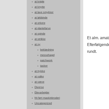
at kniple
at knytte
at lave smykker
at løbbinde
at orkere
at plantefarve
at spinde
Et alm. amat
at strikke
Efterfølgende
at sy
beklædning
rundt.
messehagel
patchwork
tasker
at trykke
at valke
at væve
Diverse
Elevarbejder
frit ført maskinbroderi
Uncategorized