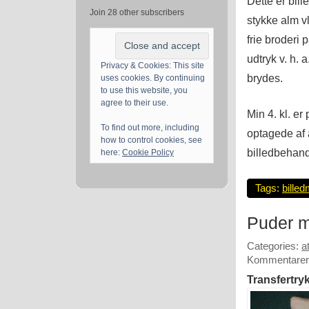
Dette er bille
Join 28 other subscribers
stykke alm v
frie broderi
udtryk v. h. 
Privacy & Cookies: This site
brydes.
uses cookies. By continuing
to use this website, you
agree to their use.
Min 4. kl. e
To find out more, including
optagede af a
how to control cookies, see
billedbehan
here:
Cookie Policy
Tags:
billed
Puder m
Categories:
a
Kommentarer 
Transfertry