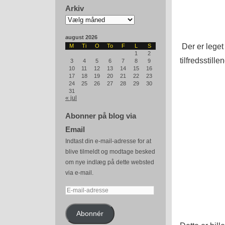
Arkiv
Arkiv
august 2026
Der er leget 
M
Ti
O
To
F
L
S
1
2
tilfredsstill
3
4
5
6
7
8
9
10
11
12
13
14
15
16
17
18
19
20
21
22
23
24
25
26
27
28
29
30
31
« jul
Abonner på blog via
Email
Indtast din e-mail-adresse for at
blive tilmeldt og modtage besked
om nye indlæg på dette websted
via e-mail.
E-
mail-
adresse
Abonnér