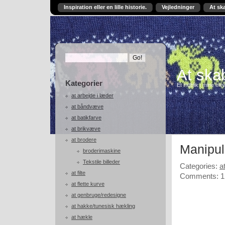
Inspiration eller en lille historie.
Vejledninger
At sk
At skab
Kategorier
Et indblik i mine ele
at arbejde i læder
at båndvæve
at batikfarve
at brikvæve
at brodere
Manipul
broderimaskine
Tekstile billeder
Categories:
a
at filte
Comments: 1
at flette kurve
at genbruge/redesigne
at hakke/tunesisk hækling
at hækle