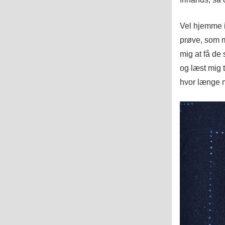
Vel hjemme i
prøve, som må
mig at få de
og læst mig t
hvor længe m