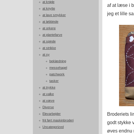
at kniple
af at læse i 
at knytte
jeg et lille s
at lave smykker
at løbbinde
at orkere
at plantefarve
at spinde
at strikke
at sy
beklædning
messehagel
patchwork
tasker
at trykke
at valke
at væve
Diverse
Broderiets li
Elevarbejder
frit ført maskinbroderi
godt stykke v
Uncategorized
øves endnu 