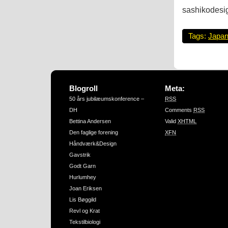
sashikodesig
Tags:
Japan
Blogroll
Meta:
50 års jubilæumskonference –
RSS
DH
Comments
RSS
Bettina Andersen
Valid
XHTML
Den faglige forening
XFN
Håndværk&Design
Gavstrik
Godt Garn
Hurlumhey
Joan Eriksen
Lis Bøggild
Revl og Krat
Tekstilbiologi