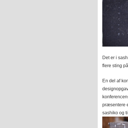
Det er i sashi
flere sting 
En del af ko
designopgav
konferencens
præsentere et
sashiko og t