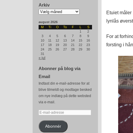
Arkiv
Arkiv
Etuiet måler
lynlås øverst
august 2026
M
Ti
O
To
F
L
S
1
2
For at forhin
3
4
5
6
7
8
9
10
11
12
13
14
15
16
forsting i hå
17
18
19
20
21
22
23
24
25
26
27
28
29
30
31
« jul
Abonner på blog via
Email
Indtast din e-mail-adresse for at
blive tilmeldt og modtage besked
om nye indlæg på dette websted
via e-mail.
E-
mail-
adresse
Abonnér