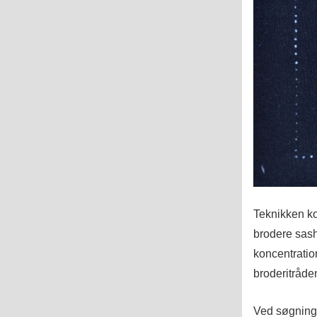
Teknikken kom
brodere sas
koncentratio
broderitråde
Ved søgning 