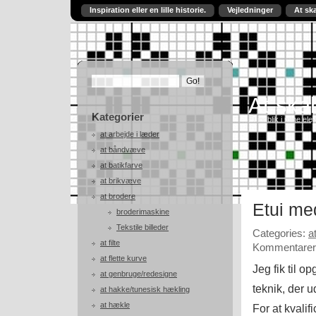
Inspiration eller en lille historie.
Vejledninger
At sk
At skab
Kategorier
Et indblik i mine ele
at arbejde i læder
at båndvæve
at batikfarve
at brikvæve
at brodere
Etui me
broderimaskine
Tekstile billeder
Categories:
a
at filte
Kommentarer 
at flette kurve
Jeg fik til 
at genbruge/redesigne
teknik, der u
at hakke/tunesisk hækling
at hækle
For at kvali