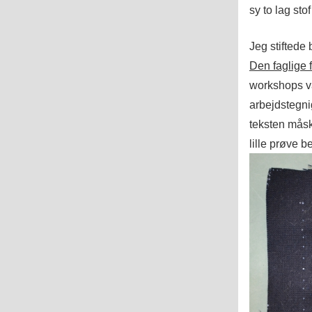
sy to lag st
Jeg stiftede
Den faglige
workshops va
arbejdstegni
teksten måsk
lille prøve b