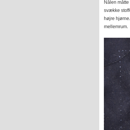
Nålen måtte 
svække stoff
højre hjørne.
mellemrum.