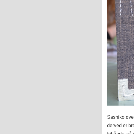
Sashiko øvers
derved er bre
frihånds, så