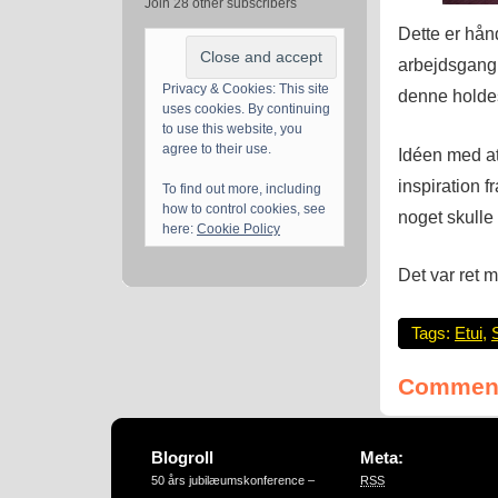
Join 28 other subscribers
Dette er hånd
arbejdsgang.
Privacy & Cookies: This site
denne holdes
uses cookies. By continuing
to use this website, you
agree to their use.
Idéen med at
inspiration 
To find out more, including
how to control cookies, see
noget skulle
here:
Cookie Policy
Det var ret m
Tags:
Etui
,
Comment
Blogroll
Meta:
50 års jubilæumskonference –
RSS