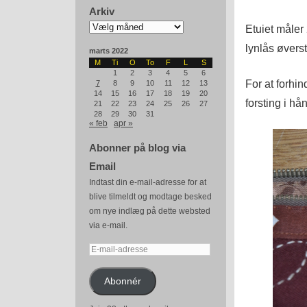
Arkiv
Arkiv
Etuiet måler
lynlås øverst
marts 2022
M
Ti
O
To
F
L
S
1
2
3
4
5
6
For at forhin
7
8
9
10
11
12
13
14
15
16
17
18
19
20
forsting i hå
21
22
23
24
25
26
27
28
29
30
31
« feb
apr »
Abonner på blog via
Email
Indtast din e-mail-adresse for at
blive tilmeldt og modtage besked
om nye indlæg på dette websted
via e-mail.
E-
mail-
adresse
Abonnér