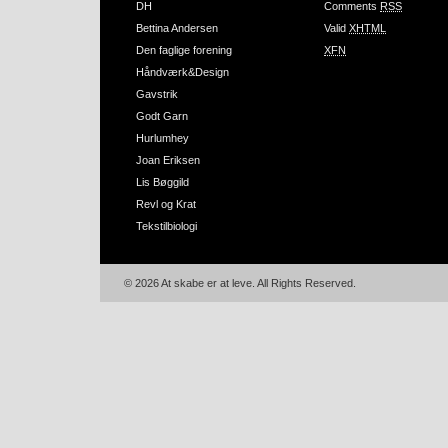
DH
Comments
RSS
Bettina Andersen
Valid
XHTML
Den faglige forening
XFN
Håndværk&Design
Gavstrik
Godt Garn
Hurlumhey
Joan Eriksen
Lis Bøggild
Revl og Krat
Tekstilbiologi
© 2026 At skabe er at leve. All Rights Reserved.