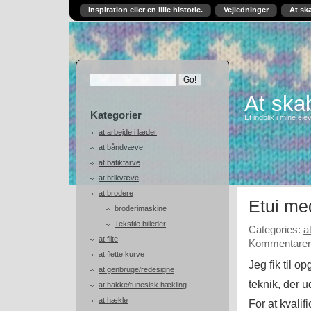
Inspiration eller en lille historie.
Vejledninger
At sk
At skab
Kategorier
Et indblik i mine ele
at arbejde i læder
at båndvæve
at batikfarve
at brikvæve
at brodere
Etui me
broderimaskine
Tekstile billeder
Categories:
a
at filte
Kommentarer 
at flette kurve
Jeg fik til 
at genbruge/redesigne
teknik, der u
at hakke/tunesisk hækling
at hækle
For at kvali