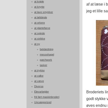
at kniple
af at læse i 
at knytte
jeg et lille s
at lave smykker
at løbbinde
at orkere
at plantefarve
at spinde
at strikke
at sy
beklædning
messehagel
patchwork
tasker
at trykke
at valke
at væve
Diverse
Broderiets li
Elevarbejder
frit ført maskinbroderi
godt stykke v
Uncategorized
øves endnu 