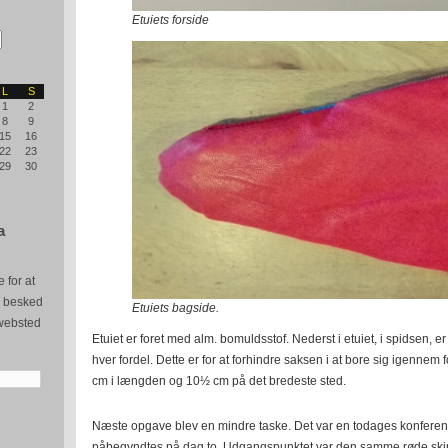
Etuiets forside
L
S
1
2
8
9
15
16
22
23
29
30
a
 for at
e besked
Etuiets bagside.
websted
Etuiet er foret med alm. bomuldsstof. Nederst i etuiet, i spidsen, er 
hver fordel. Dette er for at forhindre saksen i at bore sig igennem f
cm i længden og 10½ cm på det bredeste sted.
Næste opgave blev en mindre taske. Det var en todages konferen
påbegyndtes på dag to. Udgangspunktet var den samme røde skind