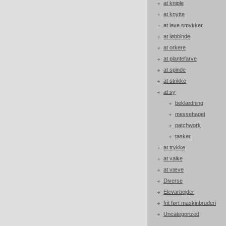
at kniple
at knytte
at lave smykker
at løbbinde
at orkere
at plantefarve
at spinde
at strikke
at sy
beklædning
messehagel
patchwork
tasker
at trykke
at valke
at væve
Diverse
Elevarbejder
frit ført maskinbroderi
Uncategorized