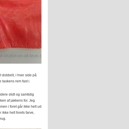
t dobbelt, i hver side på
e taskens rem fast i.
idere slidt og samtidig
asken af jakkens for. Jeg
n i foret går ikke helt ud
 ikke helt forets farve,
rug.