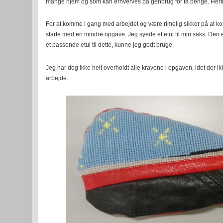
mange hjem og som kan erhverves på genbrug for få penge. Hertil
For at komme i gang med arbejdet og være rimelig sikker på at ko
starte med en mindre opgave. Jeg syede et etui til min saks. Den 
et passende etui til dette, kunne jeg godt bruge.
Jeg har dog ikke helt overholdt alle kravene i opgaven, idet der ik
arbejde.