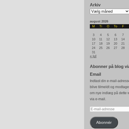
Arkiv
Arkiv
august 2026
M
Ti
O
To
F
3
4
5
6
7
10
11
12
13
14
17
18
19
20
21
24
25
26
27
28
31
« jul
Abonner på blog vi
Email
Indtast din e-mail-adresse
blive tilmeldt og modtag
om nye indlæg på dette 
via e-mail.
E-
mail-
adresse
Abonnér