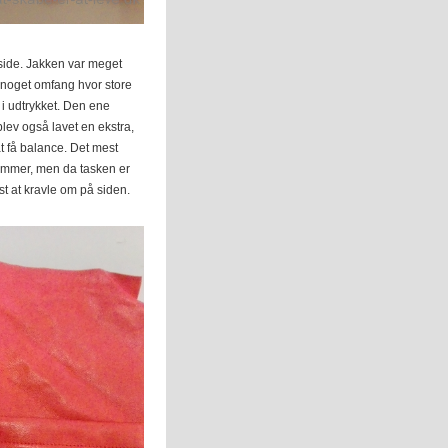
side. Jakken var meget
noget omfang hvor store
 i udtrykket. Den ene
ev også lavet en ekstra,
t få balance. Det mest
lommer, men da tasken er
st at kravle om på siden.