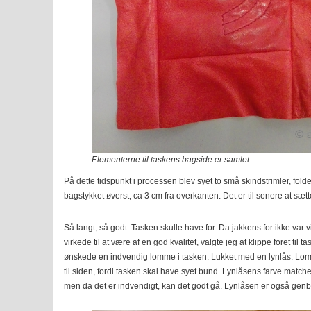
Elementerne til taskens bagside er samlet.
På dette tidspunkt i processen blev syet to små skindstrimler, folde
bagstykket øverst, ca 3 cm fra overkanten. Det er til senere at sætt
Så langt, så godt. Tasken skulle have for. Da jakkens for ikke var v
virkede til at være af en god kvalitet, valgte jeg at klippe foret til t
ønskede en indvendig lomme i tasken. Lukket med en lynlås. Lomme
til siden, fordi tasken skal have syet bund. Lynlåsens farve matcher
men da det er indvendigt, kan det godt gå. Lynlåsen er også genb