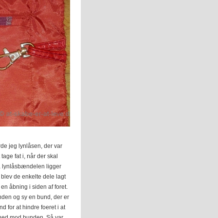
rde jeg lynlåsen, der var
tage fat i, når der skal
så lynlåsbændelen ligger
 blev de enkelte dele lagt
n åbning i siden af foret.
den og sy en bund, der er
for at hindre foeret i at
gge ned mod bunden. Så var