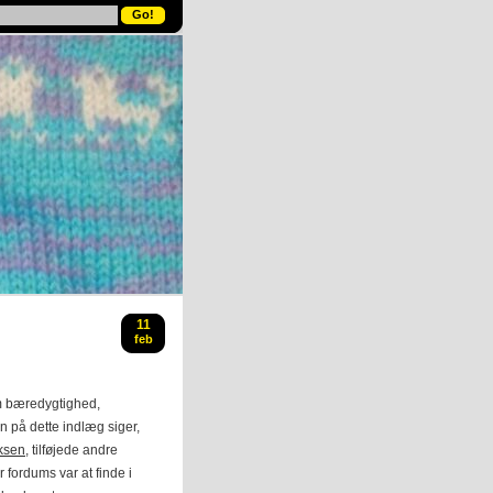
11
feb
om bæredygtighed,
en på dette indlæg siger,
ksen
, tilføjede andre
 fordums var at finde i