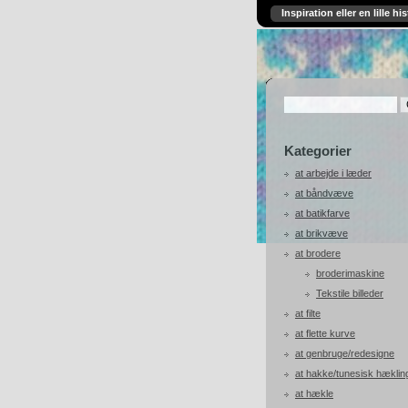
Inspiration eller en lille his
Kategorier
at arbejde i læder
at båndvæve
at batikfarve
at brikvæve
at brodere
broderimaskine
Tekstile billeder
at filte
at flette kurve
at genbruge/redesigne
at hakke/tunesisk hæklin
at hækle