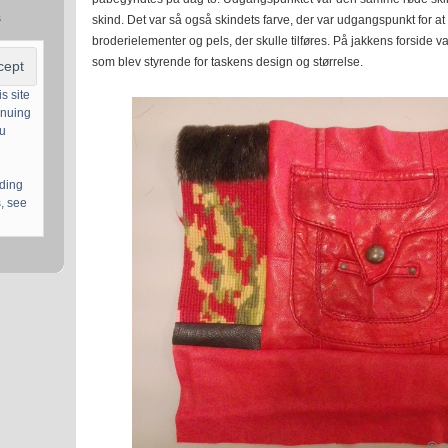
s
skind. Det var så også skindets farve, der var udgangspunkt for at
broderielementer og pels, der skulle tilføres. På jakkens forside 
som blev styrende for taskens design og størrelse.
s site
inuing
ou
uding
, see