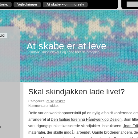
torie.
Vejledninger
At skabe – om mig selv
At skabe er at leve
Et indblik i mine elevers og egne tekstile arbejder.
Skal skindjakken lade livet?
Categories:
at sy
,
tasker
til
Kommentarer lukket
Skal
Dette var en workshopoverskrift på en nylig afholdt konference 
skindjakken
arrangeret af
Den faglige forening Håndværk og Design
lade
. Som titl
livet?
var udgangspunktet kasserede skindjakker. Instruktøren,
Joan Eri
g
materialer, der skulle indgå i arbejdet. Gamle broderier af dem, der