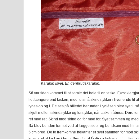
Karabin isyet. En genbrugskarabin.
Så var tiden kommet til at samle det hele til en taske. Først klargjo
lidt længere end tasken, med to små skindstykker i hver ende til at 
lynes op og i. De ses på billedet herunder. Lynlåsen blev syet i, 
skjult mellem skindstykke og forstykke, når tasken åbnes. Derefter
ret mod ret. Skind mod skind og for mod for. Syet sammen og med e
Så blev bunden formet ved at lægge side- og bundsøm mod hinan
5 cm bred. De to fremkomne trekanter er syet sammen for mod skind 
kravle ud af tasken i brug. Sørg for at få disse trekanter til at li