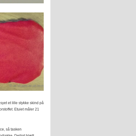
syet et lille stykke skind på
orstoffet. Etuiet måler 21
ce, så tasken
jakke. Dejligt blødt