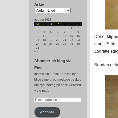
Arkiv
Arkiv
august 2026
M
Ti
O
To
F
L
S
1
2
3
4
5
6
7
8
9
Der er klippe
10
11
12
13
14
15
16
17
18
19
20
21
22
23
langs. Striml
24
25
26
27
28
29
30
31
Lodrette stag
« jul
Abonner på blog via
Bunden er la
Email
Indtast din e-mail-adresse for at
blive tilmeldt og modtage besked
om nye indlæg på dette websted
via e-mail.
E-
mail-
adresse
Abonnér