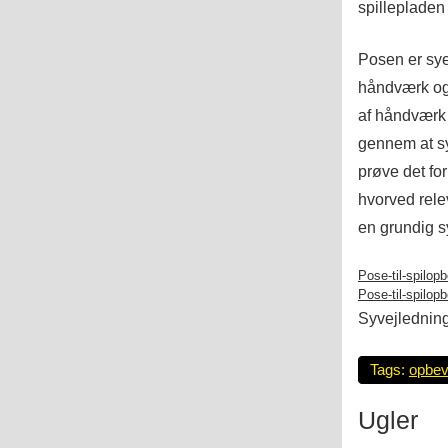
spillepladen 
Posen er sye
håndværk og 
af håndværk
gennem at sy
prøve det for
hvorved rele
en grundig sy
Pose-til-spilop
Pose-til-spilop
Syvejledninge
Tags:
opbev
Ugler