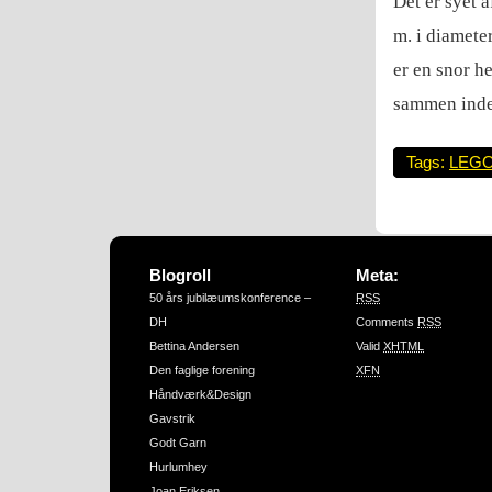
Det er syet 
m. i diamete
er en snor h
sammen inde
Tags:
LEG
Blogroll
Meta:
50 års jubilæumskonference –
RSS
DH
Comments
RSS
Bettina Andersen
Valid
XHTML
Den faglige forening
XFN
Håndværk&Design
Gavstrik
Godt Garn
Hurlumhey
Joan Eriksen