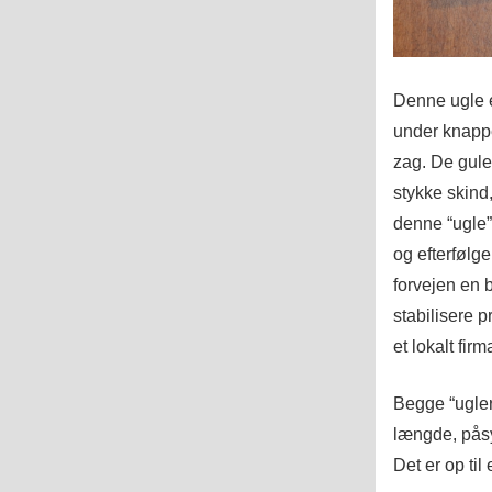
Denne ugle er
under knappe
zag. De gule
stykke skind,
denne “ugle”
og efterfølge
forvejen en b
stabilisere p
et lokalt firm
Begge “ugler
længde, påsyn
Det er op til