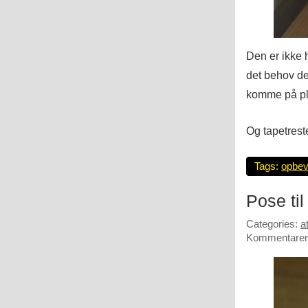
Den er ikke h
det behov de
komme på pla
Og tapetrest
Tags:
opbev
Pose til
Categories:
a
Kommentarer 