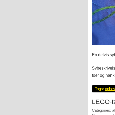
En delvis sy
Sybeskrivels
foer og hank
Tags:
opbev
LEGO-t
Categories:
a