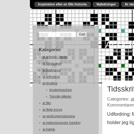
Inspiration eller en lille historie.
Vejledninger
At sk
At skab
Kategorier
Et indblik i mine ele
at arbejde i læder
at båndvæve
at batikfarve
at brikvæve
at brodere
Tidsskri
broderimaskine
Tekstile billeder
Categories:
a
at filte
Kommentarer 
at flette kurve
Udfordring:
at genbruge/redesigne
holder jeg li
at hakke/tunesisk hækling
at hækle