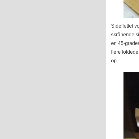
Sideflettet 
skrånende si
en 45-grades
flere folded
op.