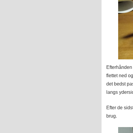
Efterhånden 
flettet ned o
det bedst pas
langs ydersi
Efter de sids
brug.