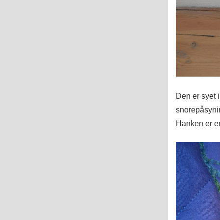
Den er syet i
snorepåsynin
Hanken er en