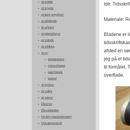
at kniple
Idè: Tidsskri
at knytte
at lave smykker
Materiale: Re
at løbbinde
at orkere
Bladene er li
at plantefarve
at spinde
tidsskriftska
at strikke
afsted en sø
at sy
jeg på et ti
beklædning
messehagel
til formålet. 
patchwork
overflade.
tasker
at trykke
at valke
at væve
Diverse
Elevarbejder
frit ført maskinbroderi
Uncategorized